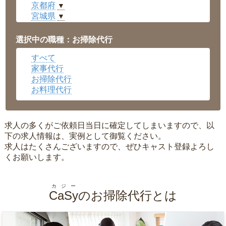
京都府
▼
宮城県
▼
愛知県
▼
福井県
▼
選択中の職種：お掃除代行
岡山県
▼
すべて
広島県
▼
家事代行
沖縄県
▼
お掃除代行
お料理代行
求人の多くがご依頼日当日に確定してしまいますので、以
下の求人情報は、実例として御覧ください。
求人はたくさんございますので、ぜひキャスト登録よろし
くお願いします。
カジー
CaSy
のお掃除代行とは