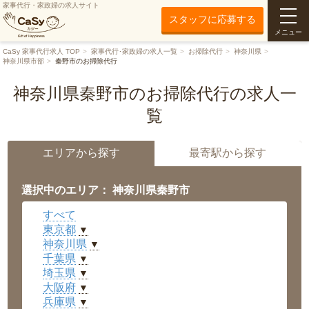
家事代行・家政婦の求人サイト
スタッフに応募する
メニュー
CaSy 家事代行求人 TOP
家事代行･家政婦の求人一覧
お掃除代行
神奈川県
神奈川県市部
秦野市のお掃除代行
神奈川県秦野市のお掃除代行の求人一
覧
エリアから探す
最寄駅から探す
選択中のエリア： 神奈川県秦野市
すべて
東京都
▼
神奈川県
▼
千葉県
▼
埼玉県
▼
大阪府
▼
兵庫県
▼