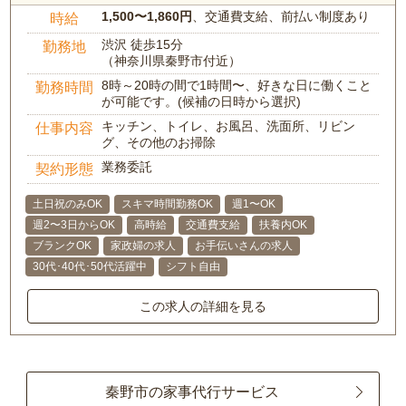
1,500〜1,860円
、交通費支給、前払い制度あり
時給
渋沢 徒歩15分
勤務地
（神奈川県秦野市付近）
8時～20時の間で1時間〜、好きな日に働くこと
勤務時間
が可能です。(候補の日時から選択)
キッチン、トイレ、お風呂、洗面所、リビン
仕事内容
グ、その他のお掃除
業務委託
契約形態
土日祝のみOK
スキマ時間勤務OK
週1〜OK
週2〜3日からOK
高時給
交通費支給
扶養内OK
ブランクOK
家政婦の求人
お手伝いさんの求人
30代･40代･50代活躍中
シフト自由
この求人の詳細を見る
秦野市の家事代行サービス