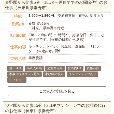
秦野駅から徒歩5分！1LDK一戸建てでのお掃除代行のお
仕事（神奈川県秦野市）
1,500〜1,860円
、交通費支給、前払い制度あり
時給
秦野 徒歩5分
勤務地
（神奈川県秦野市付近）
8時～20時の間で1時間〜、好きな日に働くこと
勤務時間
が可能です。(候補の日時から選択)
キッチン、トイレ、お風呂、洗面所、リビン
仕事内容
グ、その他のお掃除
業務委託
契約形態
週1〜OK
高収入可能
交通費支給
扶養内OK
資格不要
家事代行スタッフ募集
家政婦の求人
インセンティブあり
シフト自由
この求人の詳細を見る
渋沢駅から徒歩15分！2LDKマンションでのお掃除代行
のお仕事（神奈川県秦野市）