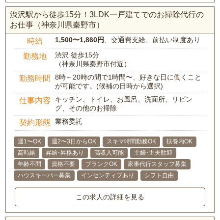
渋沢駅から徒歩15分！3LDK一戸建てでのお掃除代行の
お仕事（神奈川県秦野市）
1,500〜1,860円
、交通費支給、前払い制度あり
時給
渋沢 徒歩15分
勤務地
（神奈川県秦野市付近）
8時～20時の間で1時間〜、好きな日に働くこと
勤務時間
が可能です。(候補の日時から選択)
キッチン、トイレ、お風呂、洗面所、リビン
仕事内容
グ、その他のお掃除
業務委託
契約形態
週1〜OK
週2〜3日からOK
スキマ時間勤務OK
扶養内OK
高時給
昇給･昇格あり
高収入可能
主婦･主夫歓迎
年齢不問
資格不要
ブランクOK
家事代行スタッフ募集
ハウスキーパー募集
インセンティブあり
シフト自由
この求人の詳細を見る