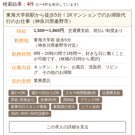
4
検索結果：
件
(1〜4件を表示しています)
東海大学前駅から徒歩5分！1Kマンションでのお掃除代
行のお仕事（神奈川県秦野市）
1,500〜1,860円
、交通費支給、前払い制度あり
時給
東海大学前 徒歩5分
勤務地
（神奈川県秦野市付近）
8時～20時の間で1時間〜、好きな日に働くこと
勤務時間
が可能です。(候補の日時から選択)
キッチン、トイレ、お風呂、洗面所、リビン
仕事内容
グ、その他のお掃除
業務委託
契約形態
週1〜OK
週2〜3日からOK
スキマ時間勤務OK
交通費支給
昇給･昇格あり
扶養内OK
高時給
ブランクOK
家事代行スタッフ募集
家政婦の求人
シフト自由
30代･40代･50代活躍中
この求人の詳細を見る