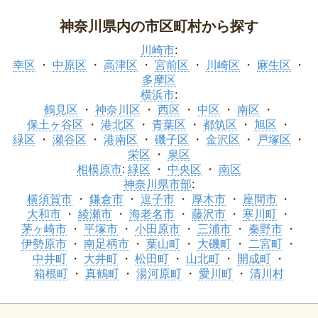
神奈川県内の市区町村から探す
川崎市
:
幸区
中原区
高津区
宮前区
川崎区
麻生区
多摩区
横浜市
:
鶴見区
神奈川区
西区
中区
南区
保土ヶ谷区
港北区
青葉区
都筑区
旭区
緑区
瀬谷区
港南区
磯子区
金沢区
戸塚区
栄区
泉区
相模原市
:
緑区
中央区
南区
神奈川県市部
:
横須賀市
鎌倉市
逗子市
厚木市
座間市
大和市
綾瀬市
海老名市
藤沢市
寒川町
茅ヶ崎市
平塚市
小田原市
三浦市
秦野市
伊勢原市
南足柄市
葉山町
大磯町
二宮町
中井町
大井町
松田町
山北町
開成町
箱根町
真鶴町
湯河原町
愛川町
清川村