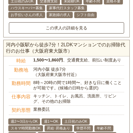
土日祝のみOK
交通費支給
未経験OK
年齢不問
資格不要
ハウスキーパー募集
家事代行スタッフ募集
お手伝いさんの求人
家政婦の求人
シフト自由
この求人の詳細を見る
河内小阪駅から徒歩7分！2LDKマンションでのお掃除代
行のお仕事（大阪府東大阪市）
1,500〜1,860円
、交通費支給、前払い制度あり
時給
河内小阪 徒歩7分
勤務地
（大阪府東大阪市付近）
8時～20時の間で1時間〜、好きな日に働くこと
勤務時間
が可能です。(候補の日時から選択)
キッチン、トイレ、お風呂、洗面所、リビン
仕事内容
グ、その他のお掃除
業務委託
契約形態
週2〜3日からOK
週1〜OK
土日祝のみOK
スキマ時間勤務OK
昇給･昇格あり
学歴不問
年齢不問