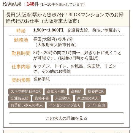
146
検索結果：
件
(1〜10件を表示しています)
長田(大阪府)駅から徒歩7分！3LDKマンションでのお掃
除代行のお仕事（大阪府東大阪市）
1,500〜1,860円
、交通費支給、前払い制度あり
時給
長田(大阪府) 徒歩7分
勤務地
（大阪府東大阪市付近）
8時～20時の間で1時間〜、好きな日に働くこと
勤務時間
が可能です。(候補の日時から選択)
キッチン、トイレ、お風呂、洗面所、リビン
仕事内容
グ、その他のお掃除
業務委託
契約形態
スキマ時間勤務OK
高収入可能
高時給
扶養内OK
交通費支給
資格不要
未経験OK
家政婦の求人
お手伝いさんの求人
インセンティブあり
シフト自由
この求人の詳細を見る