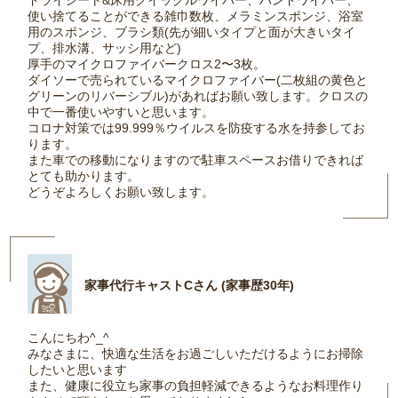
ドライシート&床用クイックルワイパー、ハンドワイパー、
使い捨てることができる雑巾数枚、メラミンスポンジ、浴室
用のスポンジ、ブラシ類(先が細いタイプと面が大きいタイ
プ、排水溝、サッシ用など)
厚手のマイクロファイバークロス2〜3枚。
ダイソーで売られているマイクロファイバー(二枚組の黄色と
グリーンのリバーシブル)があればお願い致します。クロスの
中で一番使いやすいと思います。
コロナ対策では99.999％ウイルスを防疫する水を持参してお
ります。
また車での移動になりますので駐車スペースお借りできれば
とても助かります。
どうぞよろしくお願い致します。
家事代行キャストCさん (家事歴30年)
こんにちわ^_^
みなさまに、快適な生活をお過ごしいただけるようにお掃除
したいと思います
また、健康に役立ち家事の負担軽減できるようなお料理作り