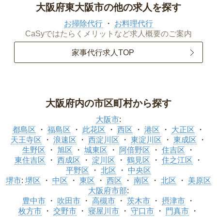
大阪府東大阪市の他の求人を探す
お掃除代行
お料理代行
CaSyではたらくメリットなど求人概要のご案内
家事代行求人TOP
大阪府内の市区町村から探す
大阪市
:
都島区
福島区
此花区
西区
港区
大正区
天王寺区
浪速区
西淀川区
東淀川区
東成区
生野区
旭区
城東区
阿倍野区
住吉区
東住吉区
西成区
淀川区
鶴見区
住之江区
平野区
北区
中央区
堺市
:
堺区
中区
東区
西区
南区
北区
美原区
大阪府市部
:
豊中市
吹田市
高槻市
茨木市
摂津市
枚方市
交野市
寝屋川市
守口市
門真市