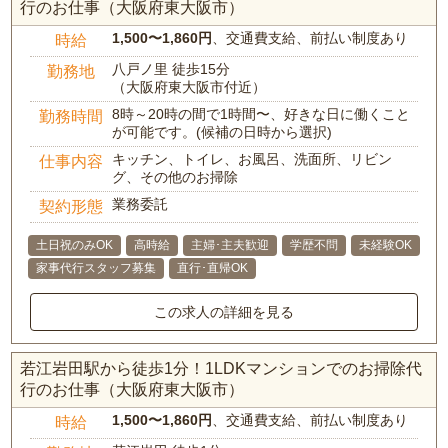
行のお仕事（大阪府東大阪市）
1,500〜1,860円
、交通費支給、前払い制度あり
時給
八戸ノ里 徒歩15分
勤務地
（大阪府東大阪市付近）
8時～20時の間で1時間〜、好きな日に働くこと
勤務時間
が可能です。(候補の日時から選択)
キッチン、トイレ、お風呂、洗面所、リビン
仕事内容
グ、その他のお掃除
業務委託
契約形態
土日祝のみOK
高時給
主婦･主夫歓迎
学歴不問
未経験OK
家事代行スタッフ募集
直行･直帰OK
この求人の詳細を見る
若江岩田駅から徒歩1分！1LDKマンションでのお掃除代
行のお仕事（大阪府東大阪市）
1,500〜1,860円
、交通費支給、前払い制度あり
時給