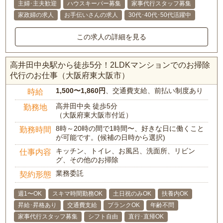
主婦･主夫歓迎
ハウスキーパー募集
家事代行スタッフ募集
家政婦の求人
お手伝いさんの求人
30代･40代･50代活躍中
この求人の詳細を見る
高井田中央駅から徒歩5分！2LDKマンションでのお掃除
代行のお仕事（大阪府東大阪市）
1,500〜1,860円
、交通費支給、前払い制度あり
時給
高井田中央 徒歩5分
勤務地
（大阪府東大阪市付近）
8時～20時の間で1時間〜、好きな日に働くこと
勤務時間
が可能です。(候補の日時から選択)
キッチン、トイレ、お風呂、洗面所、リビン
仕事内容
グ、その他のお掃除
業務委託
契約形態
週1〜OK
スキマ時間勤務OK
土日祝のみOK
扶養内OK
昇給･昇格あり
交通費支給
ブランクOK
年齢不問
家事代行スタッフ募集
シフト自由
直行･直帰OK