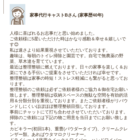
家事代行キャストBさん (家事歴40年)
人様に喜ばれるお志事だと思い始めました。
ご依頼様に5星いただけた時はかなり感動＆幸せ＆嬉しいで
す😊
私は速さより結果重視させていただいております。
趣味は、毎朝のトイレ掃除と園芸です。自宅で無農薬の野
菜、草木達を育てています。
最近は整理整頓に燃えております。日々の家事を楽しく＆お
楽にできる手伝いご提案をさせていただければ幸せです。
整理整頓は家事の時短！ストレス軽減にも繋がると思ってお
ります。
整理整頓のご依頼は必ずご依頼者様のご協力＆御在宅お願い
致します。整理整頓は収納スペースの無駄な空間を有効的活
用＆分類分別を重視しております。またご依頼者様がリバウ
ンドしにくいほぼほぼ整理整頓目指しております。
事前にチャットにて打ち合わせさせていただいております。
掃除のご依頼には下記の物ご用意を当日までにお願い致しま
す。
カビキラー(初回1本)、重曹(パウダータイプ)、クリームクレ
ンザー類。あればウタマロクリーナー。