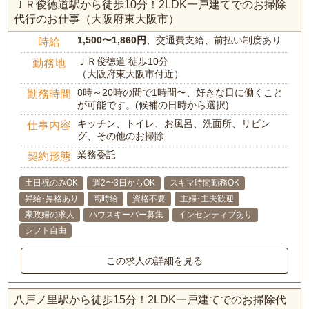
ＪＲ俊徳道駅から徒歩10分！2LDK一戸建てでのお掃除
代行のお仕事（大阪府東大阪市）
1,500〜1,860円
、交通費支給、前払い制度あり
時給
ＪＲ俊徳道 徒歩10分
勤務地
（大阪府東大阪市付近）
8時～20時の間で1時間〜、好きな日に働くこと
勤務時間
が可能です。(候補の日時から選択)
キッチン、トイレ、お風呂、洗面所、リビン
仕事内容
グ、その他のお掃除
業務委託
契約形態
土日祝のみOK
週2〜3日からOK
スキマ時間勤務OK
昇給･昇格あり
高時給
資格不要
主婦･主夫歓迎
家政婦の求人
ハウスキーパー募集
インセンティブあり
シフト自由
この求人の詳細を見る
八戸ノ里駅から徒歩15分！2LDK一戸建てでのお掃除代