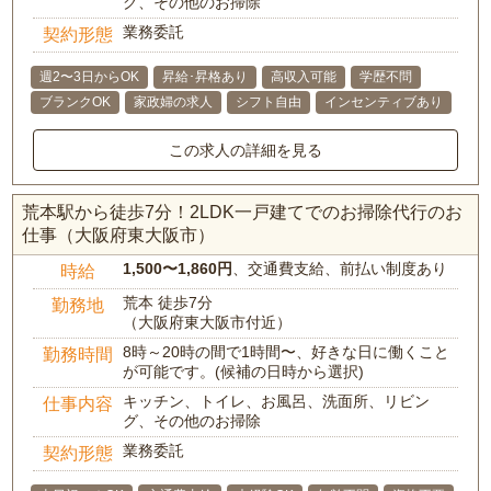
グ、その他のお掃除
業務委託
契約形態
週2〜3日からOK
昇給･昇格あり
高収入可能
学歴不問
ブランクOK
家政婦の求人
シフト自由
インセンティブあり
この求人の詳細を見る
荒本駅から徒歩7分！2LDK一戸建てでのお掃除代行のお
仕事（大阪府東大阪市）
1,500〜1,860円
、交通費支給、前払い制度あり
時給
荒本 徒歩7分
勤務地
（大阪府東大阪市付近）
8時～20時の間で1時間〜、好きな日に働くこと
勤務時間
が可能です。(候補の日時から選択)
キッチン、トイレ、お風呂、洗面所、リビン
仕事内容
グ、その他のお掃除
業務委託
契約形態