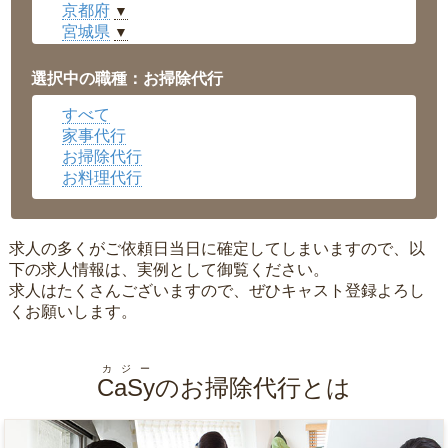
京都府
▼
宮城県
▼
愛知県
▼
福井県
▼
選択中の職種：お掃除代行
岡山県
▼
すべて
広島県
▼
家事代行
沖縄県
▼
お掃除代行
お料理代行
求人の多くがご依頼日当日に確定してしまいますので、以
下の求人情報は、実例として御覧ください。
求人はたくさんございますので、ぜひキャスト登録よろし
くお願いします。
カジー
CaSy
のお掃除代行とは