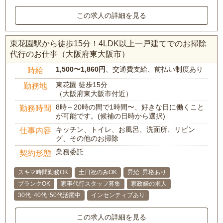
この求人の詳細を見る
東花園駅から徒歩15分！4LDK以上一戸建てでのお掃除
代行のお仕事（大阪府東大阪市）
1,500〜1,860円
、交通費支給、前払い制度あり
時給
東花園 徒歩15分
勤務地
（大阪府東大阪市付近）
8時～20時の間で1時間〜、好きな日に働くこと
勤務時間
が可能です。(候補の日時から選択)
キッチン、トイレ、お風呂、洗面所、リビン
仕事内容
グ、その他のお掃除
業務委託
契約形態
スキマ時間勤務OK
土日祝のみOK
昇給･昇格あり
ブランクOK
家事代行スタッフ募集
家政婦の求人
30代･40代･50代活躍中
インセンティブあり
この求人の詳細を見る