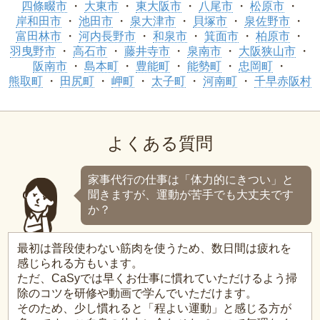
四條畷市
大東市
東大阪市
八尾市
松原市
岸和田市
池田市
泉大津市
貝塚市
泉佐野市
富田林市
河内長野市
和泉市
箕面市
柏原市
羽曳野市
高石市
藤井寺市
泉南市
大阪狭山市
阪南市
島本町
豊能町
能勢町
忠岡町
熊取町
田尻町
岬町
太子町
河南町
千早赤阪村
よくある質問
家事代行の仕事は「体力的にきつい」と
聞きますが、運動が苦手でも大丈夫です
か？
最初は普段使わない筋肉を使うため、数日間は疲れを
感じられる方もいます。
ただ、CaSyでは早くお仕事に慣れていただけるよう掃
除のコツを研修や動画で学んでいただけます。
そのため、少し慣れると「程よい運動」と感じる方が