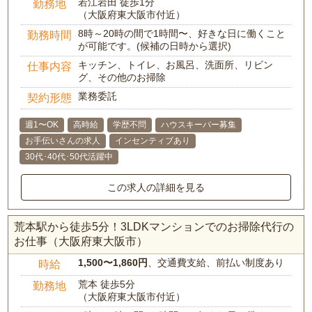
若江岩田 徒歩1分
勤務地
（大阪府東大阪市付近）
8時～20時の間で1時間〜、好きな日に働くこと
勤務時間
が可能です。(候補の日時から選択)
キッチン、トイレ、お風呂、洗面所、リビン
仕事内容
グ、その他のお掃除
業務委託
契約形態
週1〜OK
高時給
学歴不問
ハウスキーパー募集
お手伝いさんの求人
インセンティブあり
30代･40代･50代活躍中
この求人の詳細を見る
荒本駅から徒歩5分！3LDKマンションでのお掃除代行の
お仕事（大阪府東大阪市）
1,500〜1,860円
、交通費支給、前払い制度あり
時給
荒本 徒歩5分
勤務地
（大阪府東大阪市付近）