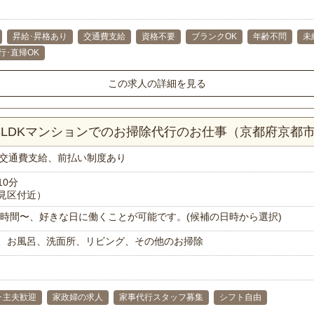
昇給･昇格あり
交通費支給
資格不要
ブランクOK
年齢不問
未
行･直帰OK
この求人の詳細を見る
！3LDKマンションでのお掃除代行のお仕事（京都府京都
交通費支給、前払い制度あり
10分
見区付近）
で1時間〜、好きな日に働くことが可能です。(候補の日時から選択)
、お風呂、洗面所、リビング、その他のお掃除
･主夫歓迎
家政婦の求人
家事代行スタッフ募集
シフト自由