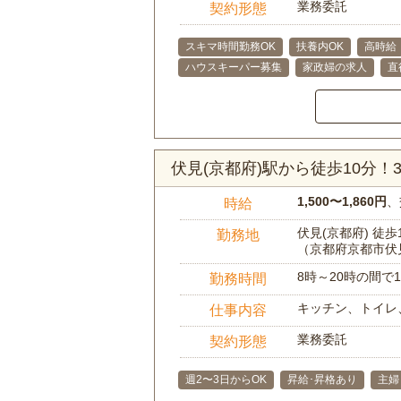
業務委託
契約形態
スキマ時間勤務OK
扶養内OK
高時給
ハウスキーパー募集
家政婦の求人
直
伏見(京都府)駅から徒歩10分
1,500〜1,860円
、
時給
伏見(京都府) 徒歩
勤務地
（京都府京都市伏
8時～20時の間
勤務時間
キッチン、トイレ
仕事内容
業務委託
契約形態
週2〜3日からOK
昇給･昇格あり
主婦