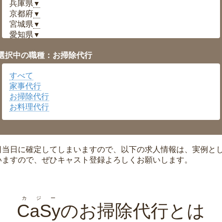
兵庫県
▼
京都府
▼
宮城県
▼
愛知県
▼
福井県
▼
選択中の職種：お掃除代行
岡山県
▼
広島県
▼
すべて
沖縄県
▼
家事代行
お掃除代行
お料理代行
日当日に確定してしまいますので、以下の求人情報は、実例と
いますので、ぜひキャスト登録よろしくお願いします。
カジー
CaSy
のお掃除代行とは