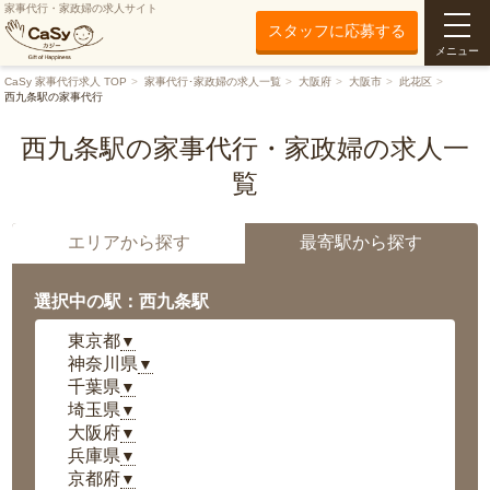
家事代行・家政婦の求人サイト
スタッフに応募する
メニュー
CaSy 家事代行求人 TOP
家事代行･家政婦の求人一覧
大阪府
大阪市
此花区
西九条駅の家事代行
西九条駅の家事代行・家政婦の求人一
覧
エリアから探す
最寄駅から探す
選択中の駅：西九条駅
東京都
▼
神奈川県
▼
千葉県
▼
埼玉県
▼
大阪府
▼
兵庫県
▼
京都府
▼