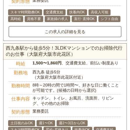
業務委託
契約形態
スキマ時間勤務OK
交通費支給
扶養内OK
高収入可能
高時給
資格不要
家政婦の求人
直行･直帰OK
シフト自由
この求人の詳細を見る
西九条駅から徒歩5分！3LDKマンションでのお掃除代行
のお仕事（大阪府大阪市此花区）
1,500〜1,860円
、交通費支給、前払い制度あり
時給
西九条 徒歩5分
勤務地
（大阪府大阪市此花区付近）
8時～20時の間で1時間〜、好きな日に働くこと
勤務時間
が可能です。(候補の日時から選択)
キッチン、トイレ、お風呂、洗面所、リビン
仕事内容
グ、その他のお掃除
業務委託
契約形態
土日祝のみOK
週1〜OK
週2〜3日からOK
スキマ時間勤務OK
昇給･昇格あり
扶養内OK
交通費支給