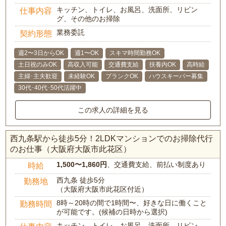
キッチン、トイレ、お風呂、洗面所、リビン
仕事内容
グ、その他のお掃除
業務委託
契約形態
週2〜3日からOK
週1〜OK
スキマ時間勤務OK
土日祝のみOK
高収入可能
交通費支給
扶養内OK
高時給
主婦･主夫歓迎
未経験OK
ブランクOK
ハウスキーパー募集
30代･40代･50代活躍中
この求人の詳細を見る
西九条駅から徒歩5分！2LDKマンションでのお掃除代行
のお仕事（大阪府大阪市此花区）
1,500〜1,860円
、交通費支給、前払い制度あり
時給
西九条 徒歩5分
勤務地
（大阪府大阪市此花区付近）
8時～20時の間で1時間〜、好きな日に働くこと
勤務時間
が可能です。(候補の日時から選択)
キッチン、トイレ、お風呂、洗面所、リビン