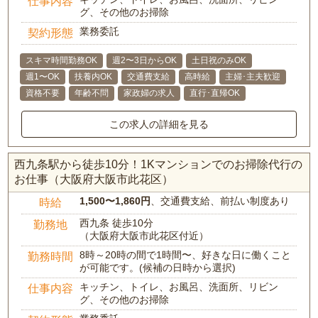
仕事内容
グ、その他のお掃除
業務委託
契約形態
スキマ時間勤務OK
週2〜3日からOK
土日祝のみOK
週1〜OK
扶養内OK
交通費支給
高時給
主婦･主夫歓迎
資格不要
年齢不問
家政婦の求人
直行･直帰OK
この求人の詳細を見る
西九条駅から徒歩10分！1Kマンションでのお掃除代行の
お仕事（大阪府大阪市此花区）
1,500〜1,860円
、交通費支給、前払い制度あり
時給
西九条 徒歩10分
勤務地
（大阪府大阪市此花区付近）
8時～20時の間で1時間〜、好きな日に働くこと
勤務時間
が可能です。(候補の日時から選択)
キッチン、トイレ、お風呂、洗面所、リビン
仕事内容
グ、その他のお掃除