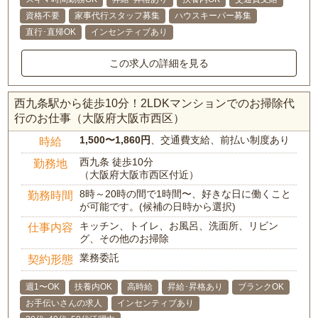
資格不要
家事代行スタッフ募集
ハウスキーパー募集
直行･直帰OK
インセンティブあり
この求人の詳細を見る
西九条駅から徒歩10分！2LDKマンションでのお掃除代
行のお仕事（大阪府大阪市西区）
1,500〜1,860円
、交通費支給、前払い制度あり
時給
西九条 徒歩10分
勤務地
（大阪府大阪市西区付近）
8時～20時の間で1時間〜、好きな日に働くこと
勤務時間
が可能です。(候補の日時から選択)
キッチン、トイレ、お風呂、洗面所、リビン
仕事内容
グ、その他のお掃除
業務委託
契約形態
週1〜OK
扶養内OK
高時給
昇給･昇格あり
ブランクOK
お手伝いさんの求人
インセンティブあり