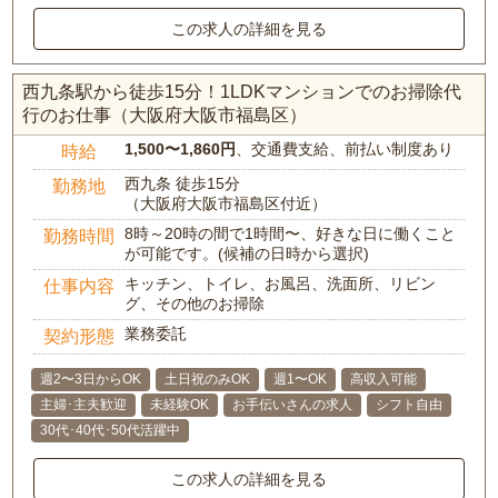
この求人の詳細を見る
西九条駅から徒歩15分！1LDKマンションでのお掃除代
行のお仕事（大阪府大阪市福島区）
1,500〜1,860円
、交通費支給、前払い制度あり
時給
西九条 徒歩15分
勤務地
（大阪府大阪市福島区付近）
8時～20時の間で1時間〜、好きな日に働くこと
勤務時間
が可能です。(候補の日時から選択)
キッチン、トイレ、お風呂、洗面所、リビン
仕事内容
グ、その他のお掃除
業務委託
契約形態
週2〜3日からOK
土日祝のみOK
週1〜OK
高収入可能
主婦･主夫歓迎
未経験OK
お手伝いさんの求人
シフト自由
30代･40代･50代活躍中
この求人の詳細を見る