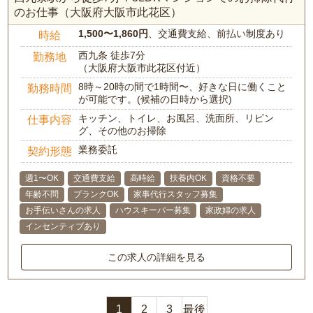
のお仕事（大阪府大阪市此花区）
1,500〜1,860円
、交通費支給、前払い制度あり
時給
西九条 徒歩7分
勤務地
（大阪府大阪市此花区付近）
8時～20時の間で1時間〜、好きな日に働くこと
勤務時間
が可能です。(候補の日時から選択)
キッチン、トイレ、お風呂、洗面所、リビン
仕事内容
グ、その他のお掃除
業務委託
契約形態
週1〜OK
交通費支給
高時給
扶養内OK
資格不要
年齢不問
ブランクOK
家事代行スタッフ募集
お手伝いさんの求人
ハウスキーパー募集
家政婦の求人
インセンティブあり
この求人の詳細を見る
1
2
3
最後