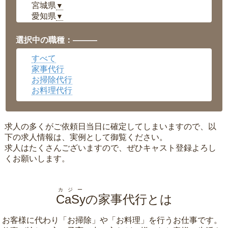
宮城県
▼
愛知県
▼
福井県
▼
岡山県
▼
選択中の職種：———
広島県
▼
すべて
沖縄県
▼
家事代行
お掃除代行
お料理代行
求人の多くがご依頼日当日に確定してしまいますので、以
下の求人情報は、実例として御覧ください。
求人はたくさんございますので、ぜひキャスト登録よろし
くお願いします。
カジー
CaSy
の家事代行とは
お客様に代わり「
お掃除
」や「
お料理
」を行うお仕事です。