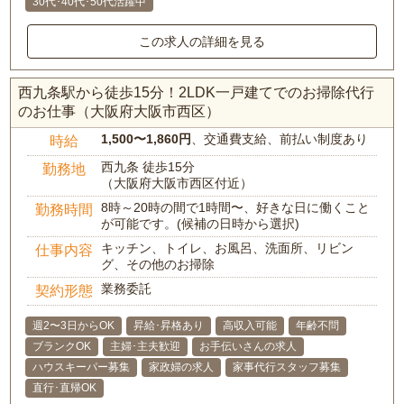
30代･40代･50代活躍中
この求人の詳細を見る
西九条駅から徒歩15分！2LDK一戸建てでのお掃除代行
のお仕事（大阪府大阪市西区）
1,500〜1,860円
、交通費支給、前払い制度あり
時給
西九条 徒歩15分
勤務地
（大阪府大阪市西区付近）
8時～20時の間で1時間〜、好きな日に働くこと
勤務時間
が可能です。(候補の日時から選択)
キッチン、トイレ、お風呂、洗面所、リビン
仕事内容
グ、その他のお掃除
業務委託
契約形態
週2〜3日からOK
昇給･昇格あり
高収入可能
年齢不問
ブランクOK
主婦･主夫歓迎
お手伝いさんの求人
ハウスキーパー募集
家政婦の求人
家事代行スタッフ募集
直行･直帰OK