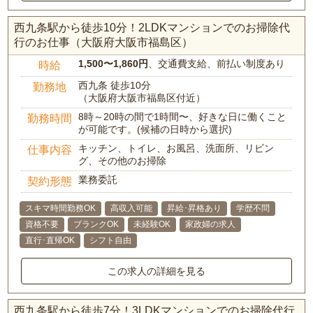
西九条駅から徒歩10分！2LDKマンションでのお掃除代
行のお仕事（大阪府大阪市福島区）
1,500〜1,860円
、交通費支給、前払い制度あり
時給
西九条 徒歩10分
勤務地
（大阪府大阪市福島区付近）
8時～20時の間で1時間〜、好きな日に働くこと
勤務時間
が可能です。(候補の日時から選択)
キッチン、トイレ、お風呂、洗面所、リビン
仕事内容
グ、その他のお掃除
業務委託
契約形態
スキマ時間勤務OK
高収入可能
昇給･昇格あり
学歴不問
資格不要
ブランクOK
未経験OK
家政婦の求人
直行･直帰OK
シフト自由
この求人の詳細を見る
西九条駅から徒歩7分！3LDKマンションでのお掃除代行