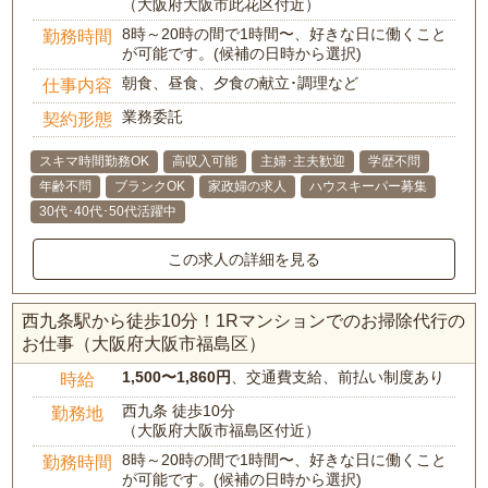
（大阪府大阪市此花区付近）
8時～20時の間で1時間〜、好きな日に働くこと
勤務時間
が可能です。(候補の日時から選択)
朝食、昼食、夕食の献立･調理など
仕事内容
業務委託
契約形態
スキマ時間勤務OK
高収入可能
主婦･主夫歓迎
学歴不問
年齢不問
ブランクOK
家政婦の求人
ハウスキーパー募集
30代･40代･50代活躍中
この求人の詳細を見る
西九条駅から徒歩10分！1Rマンションでのお掃除代行の
お仕事（大阪府大阪市福島区）
1,500〜1,860円
、交通費支給、前払い制度あり
時給
西九条 徒歩10分
勤務地
（大阪府大阪市福島区付近）
8時～20時の間で1時間〜、好きな日に働くこと
勤務時間
が可能です。(候補の日時から選択)