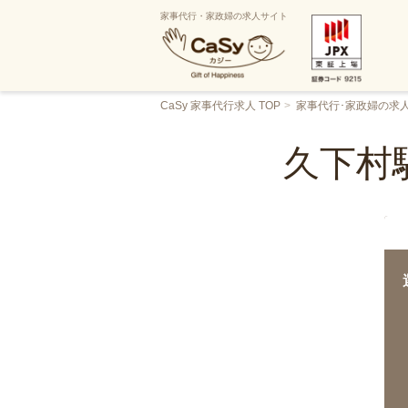
家事代行・家政婦の求人サイト
CaSy 家事代行求人 TOP
家事代行･家政婦の求
久下村