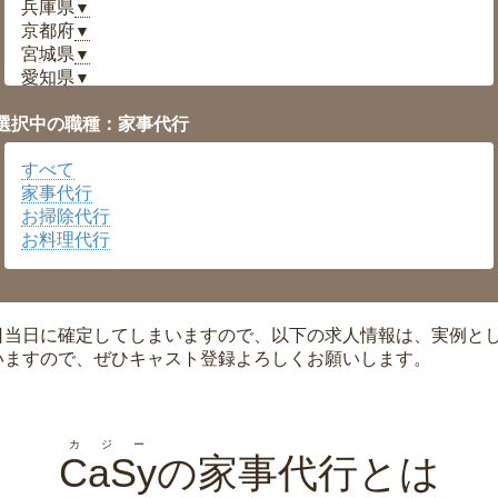
兵庫県
▼
京都府
▼
宮城県
▼
愛知県
▼
福井県
▼
選択中の職種：家事代行
岡山県
▼
広島県
▼
すべて
沖縄県
▼
家事代行
お掃除代行
お料理代行
日当日に確定してしまいますので、以下の求人情報は、実例と
いますので、ぜひキャスト登録よろしくお願いします。
カジー
CaSy
の家事代行とは