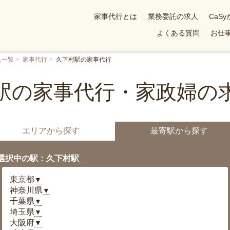
家事代行とは
業務委託の求人
CaS
よくある質問
お仕事
人一覧
家事代行
久下村駅の家事代行
駅の家事代行・家政婦の
エリアから探す
最寄駅から探す
選択中の駅：久下村駅
東京都
▼
神奈川県
▼
千葉県
▼
埼玉県
▼
大阪府
▼