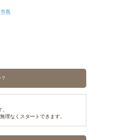
市島
か？
す。
無理なくスタートできます。