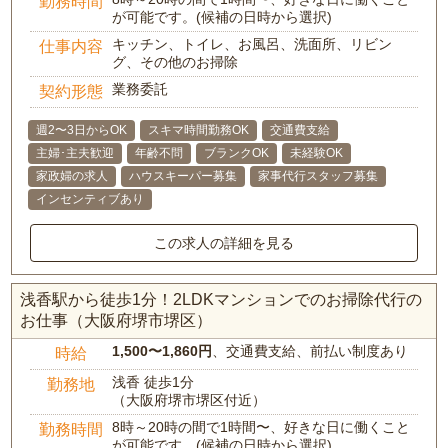
勤務時間
が可能です。(候補の日時から選択)
キッチン、トイレ、お風呂、洗面所、リビン
仕事内容
グ、その他のお掃除
業務委託
契約形態
週2〜3日からOK
スキマ時間勤務OK
交通費支給
主婦･主夫歓迎
年齢不問
ブランクOK
未経験OK
家政婦の求人
ハウスキーパー募集
家事代行スタッフ募集
インセンティブあり
この求人の詳細を見る
浅香駅から徒歩1分！2LDKマンションでのお掃除代行の
お仕事（大阪府堺市堺区）
1,500〜1,860円
、交通費支給、前払い制度あり
時給
浅香 徒歩1分
勤務地
（大阪府堺市堺区付近）
8時～20時の間で1時間〜、好きな日に働くこと
勤務時間
が可能です。(候補の日時から選択)