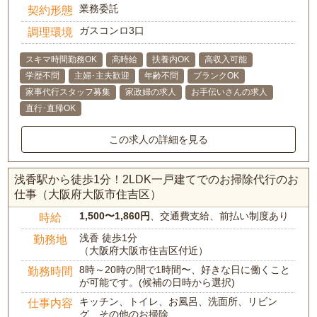
業務委託
契約形態
ガスコンロ3口
調理環境
スキマ時間勤務OK
高時給
扶養内OK
高収入可能
学歴不問
主婦･主夫歓迎
年齢不問
ブランクOK
家事代行スタッフ募集
家政婦の求人
お手伝いさんの求人
直行･直帰OK
この求人の詳細を見る
浅香駅から徒歩1分！2LDK一戸建てでのお掃除代行のお
仕事（大阪府大阪市住吉区）
1,500〜1,860円
、交通費支給、前払い制度あり
時給
浅香 徒歩1分
勤務地
（大阪府大阪市住吉区付近）
8時～20時の間で1時間〜、好きな日に働くこと
勤務時間
が可能です。(候補の日時から選択)
キッチン、トイレ、お風呂、洗面所、リビン
仕事内容
グ、その他のお掃除