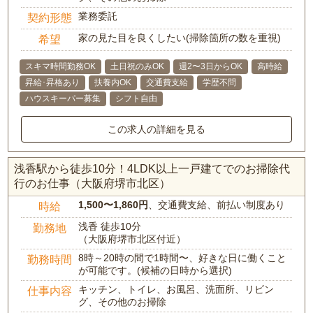
業務委託
契約形態
家の見た目を良くしたい(掃除箇所の数を重視)
希望
スキマ時間勤務OK
土日祝のみOK
週2〜3日からOK
高時給
昇給･昇格あり
扶養内OK
交通費支給
学歴不問
ハウスキーパー募集
シフト自由
この求人の詳細を見る
浅香駅から徒歩10分！4LDK以上一戸建てでのお掃除代
行のお仕事（大阪府堺市北区）
1,500〜1,860円
、交通費支給、前払い制度あり
時給
浅香 徒歩10分
勤務地
（大阪府堺市北区付近）
8時～20時の間で1時間〜、好きな日に働くこと
勤務時間
が可能です。(候補の日時から選択)
キッチン、トイレ、お風呂、洗面所、リビン
仕事内容
グ、その他のお掃除