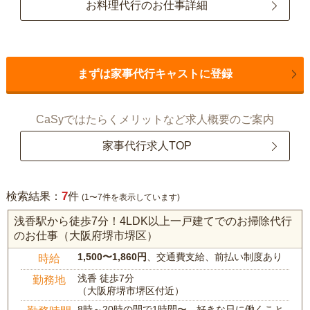
お料理代行のお仕事詳細
まずは家事代行キャストに登録
CaSyではたらくメリットなど求人概要のご案内
家事代行求人TOP
7
検索結果：
件
(1〜7件を表示しています)
浅香駅から徒歩7分！4LDK以上一戸建てでのお掃除代行
のお仕事（大阪府堺市堺区）
1,500〜1,860円
、交通費支給、前払い制度あり
時給
浅香 徒歩7分
勤務地
（大阪府堺市堺区付近）
8時～20時の間で1時間〜、好きな日に働くこと