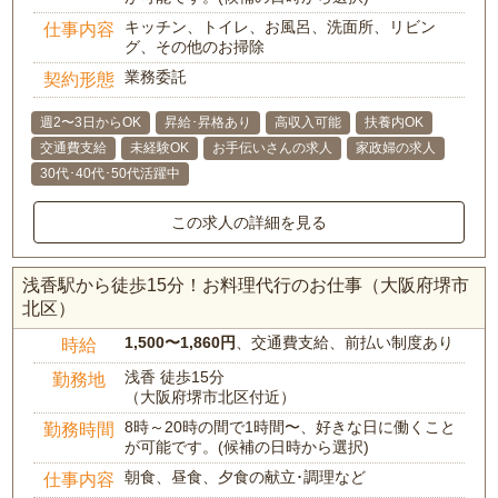
キッチン、トイレ、お風呂、洗面所、リビン
仕事内容
グ、その他のお掃除
業務委託
契約形態
週2〜3日からOK
昇給･昇格あり
高収入可能
扶養内OK
交通費支給
未経験OK
お手伝いさんの求人
家政婦の求人
30代･40代･50代活躍中
この求人の詳細を見る
浅香駅から徒歩15分！お料理代行のお仕事（大阪府堺市
北区）
1,500〜1,860円
、交通費支給、前払い制度あり
時給
浅香 徒歩15分
勤務地
（大阪府堺市北区付近）
8時～20時の間で1時間〜、好きな日に働くこと
勤務時間
が可能です。(候補の日時から選択)
朝食、昼食、夕食の献立･調理など
仕事内容