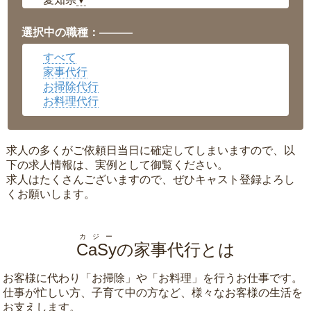
▼
福井県
▼
岡山県
▼
選択中の職種：———
広島県
▼
すべて
沖縄県
▼
家事代行
お掃除代行
お料理代行
求人の多くがご依頼日当日に確定してしまいますので、以
下の求人情報は、実例として御覧ください。
求人はたくさんございますので、ぜひキャスト登録よろし
くお願いします。
カジー
CaSy
の家事代行とは
お客様に代わり「
お掃除
」や「
お料理
」を行うお仕事です。
仕事が忙しい方、子育て中の方など、様々なお客様の生活を
お支えします。