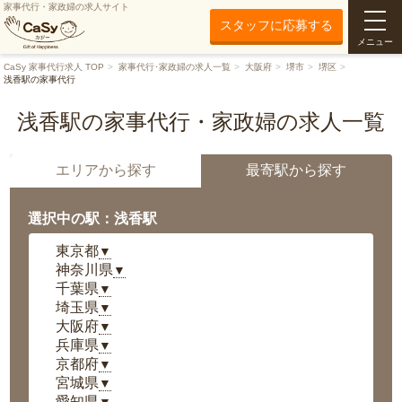
家事代行・家政婦の求人サイト
スタッフに応募する
メニュー
CaSy 家事代行求人 TOP
家事代行･家政婦の求人一覧
大阪府
堺市
堺区
浅香駅の家事代行
浅香駅の家事代行・家政婦の求人一覧
エリアから探す
最寄駅から探す
選択中の駅：浅香駅
東京都
▼
神奈川県
▼
千葉県
▼
埼玉県
▼
大阪府
▼
兵庫県
▼
京都府
▼
宮城県
▼
愛知県