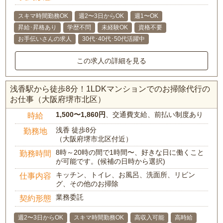
スキマ時間勤務OK
週2〜3日からOK
週1〜OK
昇給･昇格あり
学歴不問
未経験OK
資格不要
お手伝いさんの求人
30代･40代･50代活躍中
この求人の詳細を見る
浅香駅から徒歩8分！1LDKマンションでのお掃除代行の
お仕事（大阪府堺市北区）
1,500〜1,860円
、交通費支給、前払い制度あり
時給
浅香 徒歩8分
勤務地
（大阪府堺市北区付近）
8時～20時の間で1時間〜、好きな日に働くこと
勤務時間
が可能です。(候補の日時から選択)
キッチン、トイレ、お風呂、洗面所、リビン
仕事内容
グ、その他のお掃除
業務委託
契約形態
週2〜3日からOK
スキマ時間勤務OK
高収入可能
高時給