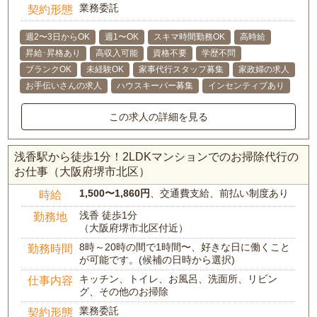
業務委託
契約形態
週2〜3日からOK
週1〜OK
スキマ時間勤務OK
高時給
昇給･昇格あり
高収入可能
資格不要
学歴不問
ブランクOK
未経験OK
家事代行スタッフ募集
家政婦の求人
お手伝いさんの求人
ハウスキーパー募集
インセンティブあり
この求人の詳細を見る
浅香駅から徒歩1分！2LDKマンションでのお掃除代行の
お仕事（大阪府堺市北区）
1,500〜1,860円
、交通費支給、前払い制度あり
時給
浅香 徒歩1分
勤務地
（大阪府堺市北区付近）
8時～20時の間で1時間〜、好きな日に働くこと
勤務時間
が可能です。(候補の日時から選択)
キッチン、トイレ、お風呂、洗面所、リビン
仕事内容
グ、その他のお掃除
業務委託
契約形態