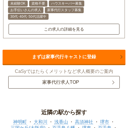
未経験OK
資格不要
ハウスキーパー募集
お手伝いさんの求人
家事代行スタッフ募集
30代･40代･50代活躍中
この求人の詳細を見る
まずは家事代行キャストに登録
CaSyではたらくメリットなど求人概要のご案内
家事代行求人TOP
近隣の駅から探す
神明町
大和川
浅香山
高須神社
堺市
三国ケ丘(大阪府)
百舌鳥八幡
堺東
百舌鳥