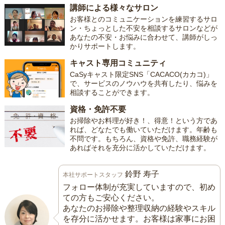
講師による様々なサロン
お客様とのコミュニケーションを練習するサロ
ン・ちょっとした不安を相談するサロンなどが
あなたの不安・お悩みに合わせて、講師がしっ
かりサポートします。
キャスト専用コミュニティ
CaSyキャスト限定SNS「CACACO(カカコ)」
で、サービスのノウハウを共有したり、悩みを
相談することができます。
資格・免許不要
お掃除やお料理が好き！、得意！という方であ
れば、どなたでも働いていただけます。年齢も
不問です。もちろん、資格や免許、職務経験が
あればそれを充分に活かしていただけます。
鈴野 寿子
本社サポートスタッフ
フォロー体制が充実していますので、初め
ての方もご安心ください。
あなたのお掃除や整理収納の経験やスキル
を存分に活かせます。お客様は家事にお困