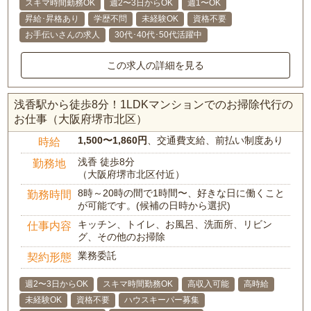
スキマ時間勤務OK
週2〜3日からOK
週1〜OK
昇給･昇格あり
学歴不問
未経験OK
資格不要
お手伝いさんの求人
30代･40代･50代活躍中
この求人の詳細を見る
浅香駅から徒歩8分！1LDKマンションでのお掃除代行の
お仕事（大阪府堺市北区）
1,500〜1,860円
、交通費支給、前払い制度あり
時給
浅香 徒歩8分
勤務地
（大阪府堺市北区付近）
8時～20時の間で1時間〜、好きな日に働くこと
勤務時間
が可能です。(候補の日時から選択)
キッチン、トイレ、お風呂、洗面所、リビン
仕事内容
グ、その他のお掃除
業務委託
契約形態
週2〜3日からOK
スキマ時間勤務OK
高収入可能
高時給
未経験OK
資格不要
ハウスキーパー募集