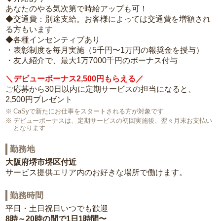
あなたのやる気次第で時給アップも可！
◆交通費：別途支給。お客様によっては交通費を増額され
る方もいます
◆各種インセンティブあり
・表彰制度を毎月実施（5千円〜1万円の報奨金を授与）
・友人紹介で、最大1万7000千円のボーナス付与
＼デビューボーナス2,500円もらえる／
ご応募から30日以内に定期サービスの担当になると、
2,500円プレゼント
CaSyで新たにお仕事をスタートされる方が対象です
デビューボーナスは、定期サービスの初回実施後、翌々月末お支払い
となります
勤務地
大阪府堺市堺区付近
サービス提供エリア内のお好きな場所で働けます。
勤務時間
平日・土日祝日いつでも歓迎
8時～20時の間で1日1時間〜