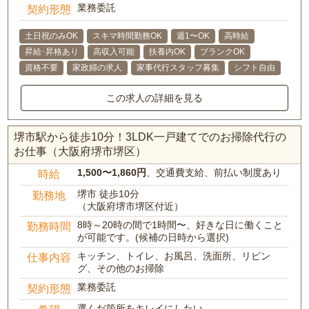
業務委託
契約形態
土日祝のみOK
スキマ時間勤務OK
週1〜OK
高時給
昇給･昇格あり
高収入可能
扶養内OK
ブランクOK
資格不要
家政婦の求人
家事代行スタッフ募集
シフト自由
この求人の詳細を見る
堺市駅から徒歩10分！3LDK一戸建てでのお掃除代行の
お仕事（大阪府堺市堺区）
1,500〜1,860円
、交通費支給、前払い制度あり
時給
堺市 徒歩10分
勤務地
（大阪府堺市堺区付近）
8時～20時の間で1時間〜、好きな日に働くこと
勤務時間
が可能です。(候補の日時から選択)
キッチン、トイレ、お風呂、洗面所、リビン
仕事内容
グ、その他のお掃除
業務委託
契約形態
選んだ箇所をキレイにしたい