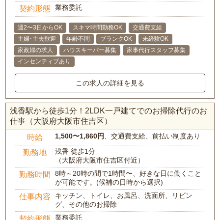
業務委託
契約形態
週2〜3日からOK
スキマ時間勤務OK
交通費支給
主婦･主夫歓迎
年齢不問
ブランクOK
未経験OK
家政婦の求人
ハウスキーパー募集
家事代行スタッフ募集
インセンティブあり
この求人の詳細を見る
浅香駅から徒歩1分！2LDK一戸建てでのお掃除代行のお
仕事（大阪府大阪市住吉区）
1,500〜1,860円
、交通費支給、前払い制度あり
時給
浅香 徒歩1分
勤務地
（大阪府大阪市住吉区付近）
8時～20時の間で1時間〜、好きな日に働くこと
勤務時間
が可能です。(候補の日時から選択)
キッチン、トイレ、お風呂、洗面所、リビン
仕事内容
グ、その他のお掃除
業務委託
契約形態