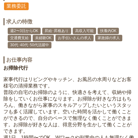
業務委託
求人の特徴
週2〜3日からOK
昇給･昇格あり
高収入可能
扶養内OK
交通費支給
未経験OK
お手伝いさんの求人
家政婦の求人
30代･40代･50代活躍中
お仕事内容
お掃除代行
家事代行はリビングやキッチン、お風呂の水周りなどお客
様宅の清掃業務です。
普段の自宅のお掃除のように、快適さを考えて、収納や掃
除をしていくお仕事になります。お掃除が好きな方はもち
ろん、働きながら家事のスキルアップしたいというスタッ
フも多く活躍しています。空いた時間を活かして働くこと
ができるので、自分のペースで無理なく働くことができま
す。お掃除が好きな人は、得意分野を生かして働くことが
できます。
週1日、1時間〜でOK。Wワークや副業中の人も無理なく働