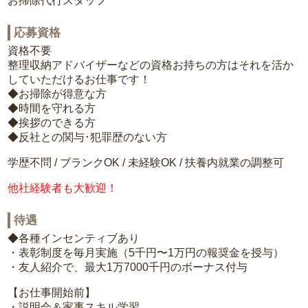
お掃除代行スタッフ
応募資格
資格不要
整理収納アドバイザーなどの資格お持ちの方はそれを活か
していただけるお仕事です！
◆お掃除が得意な方
◆時間を守れる方
◆挨拶のできる方
◆反社との関与･犯罪歴のない方
学歴不問 / ブランクOK / 未経験OK / 扶養内就業の調整可
他社経験者も大歓迎！
待遇
◆各種インセンティブあり
・表彰制度を毎月実施（5千円〜1万円の報奨金を授与）
・友人紹介で、最大1万7000千円のボーナス付与
【お仕事開始前】
・説明会＆家事スキル学習