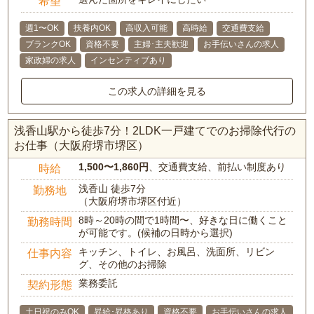
希望
週1〜OK
扶養内OK
高収入可能
高時給
交通費支給
ブランクOK
資格不要
主婦･主夫歓迎
お手伝いさんの求人
家政婦の求人
インセンティブあり
この求人の詳細を見る
浅香山駅から徒歩7分！2LDK一戸建てでのお掃除代行の
お仕事（大阪府堺市堺区）
1,500〜1,860円
、交通費支給、前払い制度あり
時給
浅香山 徒歩7分
勤務地
（大阪府堺市堺区付近）
8時～20時の間で1時間〜、好きな日に働くこと
勤務時間
が可能です。(候補の日時から選択)
キッチン、トイレ、お風呂、洗面所、リビン
仕事内容
グ、その他のお掃除
業務委託
契約形態
土日祝のみOK
昇給･昇格あり
資格不要
お手伝いさんの求人