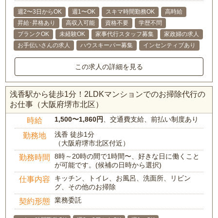
週2〜3日からOK
週1〜OK
スキマ時間勤務OK
高時給
昇給･昇格あり
高収入可能
資格不要
学歴不問
ブランクOK
未経験OK
家事代行スタッフ募集
家政婦の求人
お手伝いさんの求人
ハウスキーパー募集
インセンティブあり
この求人の詳細を見る
浅香駅から徒歩1分！2LDKマンションでのお掃除代行の
お仕事（大阪府堺市北区）
1,500〜1,860円
、交通費支給、前払い制度あり
時給
浅香 徒歩1分
勤務地
（大阪府堺市北区付近）
8時～20時の間で1時間〜、好きな日に働くこと
勤務時間
が可能です。(候補の日時から選択)
キッチン、トイレ、お風呂、洗面所、リビン
仕事内容
グ、その他のお掃除
業務委託
契約形態