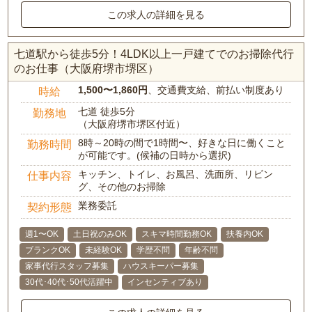
この求人の詳細を見る
七道駅から徒歩5分！4LDK以上一戸建てでのお掃除代行
のお仕事（大阪府堺市堺区）
1,500〜1,860円
、交通費支給、前払い制度あり
時給
七道 徒歩5分
勤務地
（大阪府堺市堺区付近）
8時～20時の間で1時間〜、好きな日に働くこと
勤務時間
が可能です。(候補の日時から選択)
キッチン、トイレ、お風呂、洗面所、リビン
仕事内容
グ、その他のお掃除
業務委託
契約形態
週1〜OK
土日祝のみOK
スキマ時間勤務OK
扶養内OK
ブランクOK
未経験OK
学歴不問
年齢不問
家事代行スタッフ募集
ハウスキーパー募集
30代･40代･50代活躍中
インセンティブあり