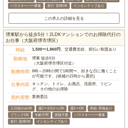
ハウスキーパー募集
直行･直帰OK
インセンティブあり
この求人の詳細を見る
堺東駅から徒歩5分！2LDKマンションでのお掃除代行の
お仕事（大阪府堺市堺区）
1,500〜1,860円
、交通費支給、前払い制度あり
時給
堺東 徒歩5分
勤務地
（大阪府堺市堺区付近）
8時～20時の間で1時間〜、好きな日に働くこと
勤務時間
が可能です。(候補の日時から選択)
キッチン、トイレ、お風呂、洗面所、リビン
仕事内容
グ、その他のお掃除
業務委託
契約形態
土日祝のみOK
週2〜3日からOK
週1〜OK
昇給･昇格あり
ブランクOK
年齢不問
資格不要
ハウスキーパー募集
直行･直帰OK
インセンティブあり