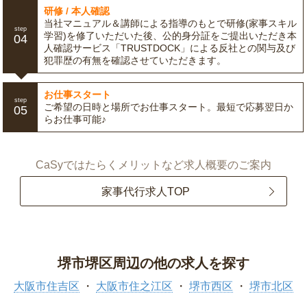
研修 / 本人確認
当社マニュアル＆講師による指導のもとで研修(家事スキル
step
学習)を修了いただいた後、公的身分証をご提出いただき本
04
人確認サービス「TRUSTDOCK」による反社との関与及び
犯罪歴の有無を確認させていただきます。
お仕事スタート
step
ご希望の日時と場所でお仕事スタート。最短で応募翌日か
05
らお仕事可能♪
CaSyではたらくメリットなど求人概要のご案内
家事代行求人TOP
堺市堺区周辺の他の求人を探す
大阪市住吉区
大阪市住之江区
堺市西区
堺市北区