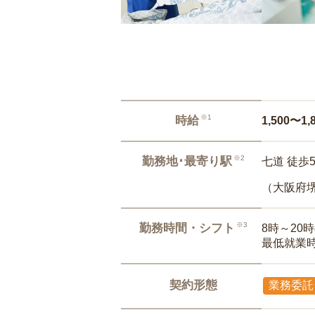
※1
時給
1,500〜1,
※2
勤務地･最寄り駅
七道 徒歩
（大阪府
※3
勤務時間・シフト
8時～20
最低就業
契約形態
業務委託