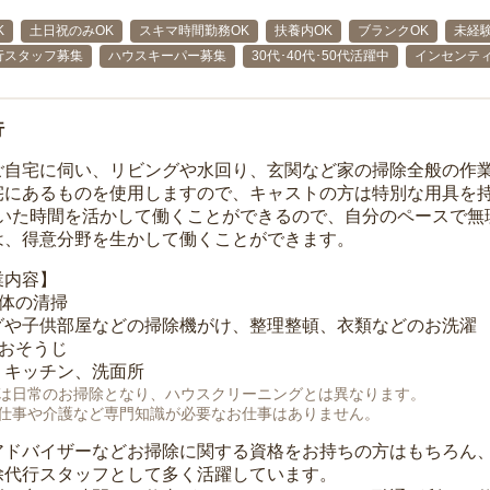
K
土日祝のみOK
スキマ時間勤務OK
扶養内OK
ブランクOK
未経験
行スタッフ募集
ハウスキーパー募集
30代･40代･50代活躍中
インセンテ
行
ご自宅に伺い、リビングや水回り、玄関など家の掃除全般の作
宅にあるものを使用しますので、キャストの方は特別な用具を持
空いた時間を活かして働くことができるので、自分のペースで無
は、得意分野を生かして働くことができます。
業内容】
全体の清掃
グや子供部屋などの掃除機がけ、整理整頓、衣類などのお洗濯
のおそうじ
、キッチン、洗面所
は日常のお掃除となり、ハウスクリーニングとは異なります。
仕事や介護など専門知識が必要なお仕事はありません。
アドバイザーなどお掃除に関する資格をお持ちの方はもちろん
除代行スタッフとして多く活躍しています。