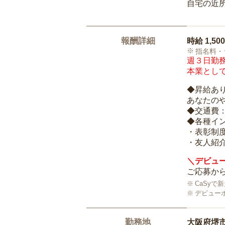
自宅の近
報酬詳細
時給
1,50
指名料・
週３日勤務
本業として
◆昇給あ
あなたの
◆交通費
◆各種イ
・表彰制
・友人紹介
＼デビュー
ご応募から
CaSy
デビュー
勤務地
大阪府堺