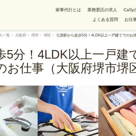
家事代行とは
業務委託の求人
CaS
よくある質問
お仕事
人一覧
大阪府
堺市
堺区
七道駅から徒歩5分！4LDK以上一戸建てでの
歩5分！4LDK以上一戸建
のお仕事（大阪府堺市堺