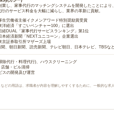
Sy(カジー)
年に創業し、家事代行のマッチングシステムを開発したことによ
代行のサービス料金を大幅に減らし、業界の革新に貢献。
 厚生労働省主催イクメンアワード特別奨励賞受賞
 東洋経済「すごいベンチャー100」に選出
 日経DUAL「家事代行サービスランキング」第1位
 日本経済新聞「NEXTユニコーン」企業選出
 東京証券取引所マザーズ上場
新聞、朝日新聞、読売新聞、テレビ朝日、日本テレビ、TBSな
掃除代行・料理代行)、ハウスクリーニング
・店舗・ビル清掃
ービスの開発及び運営
地」などの用語は、求職者が内容を理解しやすくするために、一般的な求