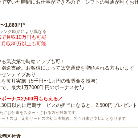
所で空いた時間にお仕事ができるので、シフトの融通が利くお
※
0〜1,860円
ランク時給により異なる
で月収10万円も可能
月収30万以上も可能
り
やる気次第で時給アップも可！
：別途支給。お客様によっては交通費を増額される方もいます
ンセンティブあり
度を毎月実施（5千円〜1万円の報奨金を授与）
で、最大1万7000千円のボーナス付与
ボーナス2,500円もらえる／
30日以内に定期サービスの担当になると、2,500円プレゼント
で新たにお仕事をスタートされる方が対象です
ボーナスは、定期サービスの初回実施後、翌々月末お支払いとなります
市堺区付近