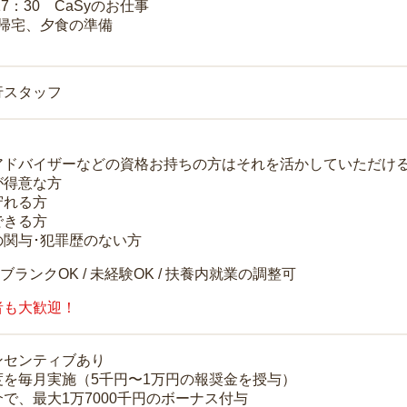
17：30 CaSyのお仕事
 帰宅、夕食の準備
行スタッフ
アドバイザーなどの資格お持ちの方はそれを活かしていただけ
が得意な方
守れる方
できる方
の関与･犯罪歴のない方
 ブランクOK / 未経験OK / 扶養内就業の調整可
者も大歓迎！
ンセンティブあり
度を毎月実施（5千円〜1万円の報奨金を授与）
で、最大1万7000千円のボーナス付与