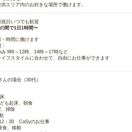
提供エリア内のお好きな場所で働けます。
日祝日いつでも歓迎
時の間で1日1時間〜
日・時間に働けます
例：
み 9時～12時、14時～17時など
ライフスタイルに合わせて、自由にお仕事ができます
さんの場合（30代）
起床
子ども起床、朝食
洗濯、掃除
移動
～12：30 CaSyのお仕事
 昼食、移動