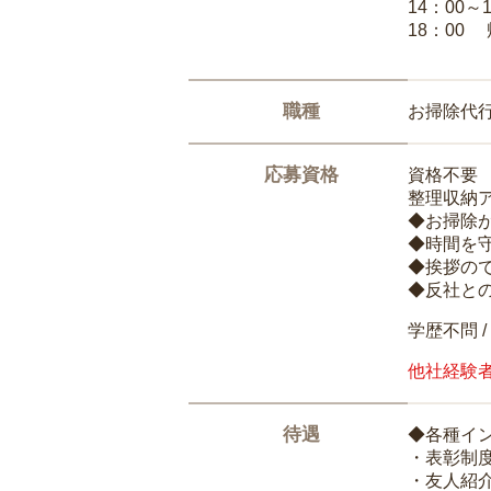
14：00～
18：00
職種
お掃除代
応募資格
資格不要
整理収納
◆お掃除
◆時間を
◆挨拶の
◆反社と
学歴不問 /
他社経験
待遇
◆各種イ
・表彰制
・友人紹介