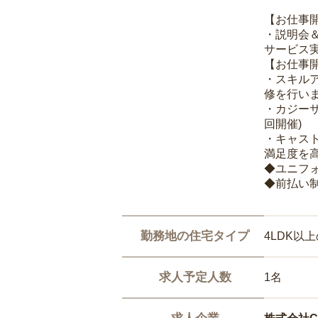
【お仕事
・説明会
サービス
【お仕事
・スキル
修を行いま
・カジー
回開催)
・キャス
満足度を高
◆ユニフ
◆前払い
勤務地の住宅タイプ
4LDK以
求人予定人数
1名