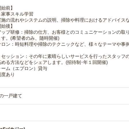
開始前】
＆家事スキル学習
実施の流れやシステムの説明、掃除や料理におけるアドバイス
開始後】
アップ研修：掃除の仕方、お客様とのコミュニケーションの取
す。(希望者のみ、随時開催)
サロン：時短料理や掃除のテクニックなど、様々なテーマや事例
トセッション：その年に素晴らしいサービスを行ったスタッフ
める方法などをシェアします。(招待制･年１回開催)
ォーム（エプロン）貸与
制度あり
上の一戸建て