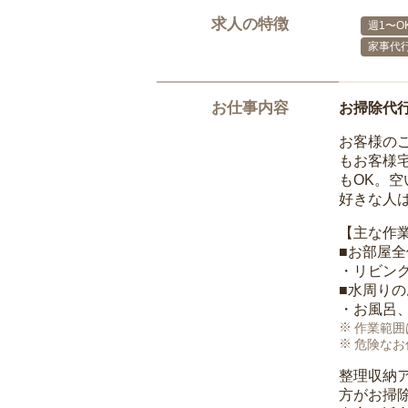
求人の特徴
週1〜O
家事代
お仕事内容
お掃除代
お客様の
もお客様
もOK。
好きな人
【主な作
■お部屋
・リビン
■水周り
・お風呂
作業範囲
危険なお
整理収納
方がお掃