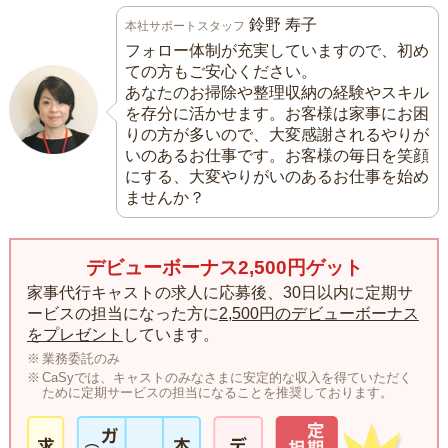
鈴野 寿子
本社サポートスタッフ
フォロー体制が充実していますので、初め
ての方もご安心ください。
あなたのお掃除や整理収納の経験やスキル
を存分に活かせます。お客様は家事にお困
りの方が多いので、大変感謝されるやりが
いのあるお仕事です。お客様の毎日を笑顔
にする、大変やりがいのあるお仕事を始め
ませんか？
デビューボーナス2,500円ゲット
家事代行キャストの求人に応募後、30日以内に定期サ
ービスの担当になった方に
2,500円のデビューボーナス
をプレゼント
しています。
業務委託のみ
CaSyでは、キャストのみなさまに安定的な収入を得ていただく
ために定期サービスの担当になることを推奨しております。