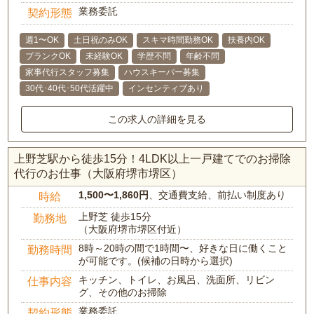
業務委託
契約形態
週1〜OK
土日祝のみOK
スキマ時間勤務OK
扶養内OK
ブランクOK
未経験OK
学歴不問
年齢不問
家事代行スタッフ募集
ハウスキーパー募集
30代･40代･50代活躍中
インセンティブあり
この求人の詳細を見る
上野芝駅から徒歩15分！4LDK以上一戸建てでのお掃除
代行のお仕事（大阪府堺市堺区）
1,500〜1,860円
、交通費支給、前払い制度あり
時給
上野芝 徒歩15分
勤務地
（大阪府堺市堺区付近）
8時～20時の間で1時間〜、好きな日に働くこと
勤務時間
が可能です。(候補の日時から選択)
キッチン、トイレ、お風呂、洗面所、リビン
仕事内容
グ、その他のお掃除
業務委託
契約形態