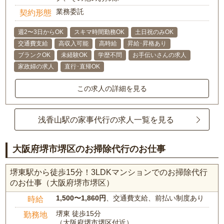
業務委託
契約形態
週2〜3日からOK
スキマ時間勤務OK
土日祝のみOK
交通費支給
高収入可能
高時給
昇給･昇格あり
ブランクOK
未経験OK
学歴不問
お手伝いさんの求人
家政婦の求人
直行･直帰OK
この求人の詳細を見る
浅香山駅の家事代行の求人一覧を見る
大阪府堺市堺区のお掃除代行のお仕事
堺東駅から徒歩15分！3LDKマンションでのお掃除代行
のお仕事（大阪府堺市堺区）
1,500〜1,860円
、交通費支給、前払い制度あり
時給
堺東 徒歩15分
勤務地
（大阪府堺市堺区付近）