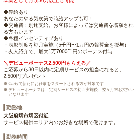
本業として月収30万以上も可能
◆昇給あり
あなたのやる気次第で時給アップも可！
◆交通費：別途支給。お客様によっては交通費を増額され
る方もいます
◆各種インセンティブあり
・表彰制度を毎月実施（5千円〜1万円の報奨金を授与）
・友人紹介で、最大1万7000千円のボーナス付与
＼デビューボーナス2,500円もらえる／
ご応募から30日以内に定期サービスの担当になると、
2,500円プレゼント
CaSyで新たにお仕事をスタートされる方が対象です
デビューボーナスは、定期サービスの初回実施後、翌々月末お支払い
となります
勤務地
大阪府堺市堺区付近
サービス提供エリア内のお好きな場所で働けます。
勤務時間