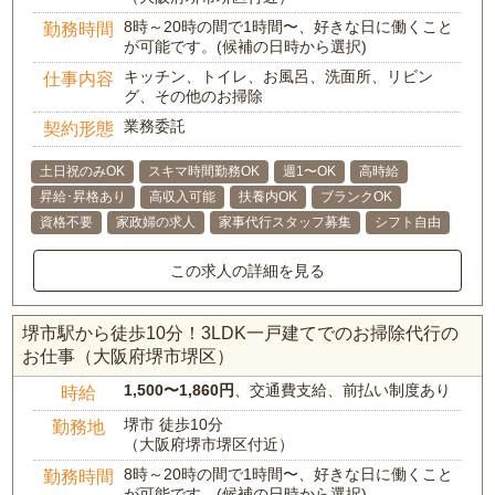
8時～20時の間で1時間〜、好きな日に働くこと
勤務時間
が可能です。(候補の日時から選択)
キッチン、トイレ、お風呂、洗面所、リビン
仕事内容
グ、その他のお掃除
業務委託
契約形態
土日祝のみOK
スキマ時間勤務OK
週1〜OK
高時給
昇給･昇格あり
高収入可能
扶養内OK
ブランクOK
資格不要
家政婦の求人
家事代行スタッフ募集
シフト自由
この求人の詳細を見る
堺市駅から徒歩10分！3LDK一戸建てでのお掃除代行の
お仕事（大阪府堺市堺区）
1,500〜1,860円
、交通費支給、前払い制度あり
時給
堺市 徒歩10分
勤務地
（大阪府堺市堺区付近）
8時～20時の間で1時間〜、好きな日に働くこと
勤務時間
が可能です。(候補の日時から選択)