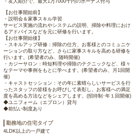
・友人紹介で、最大1万7000千円のボーナス付与
【お仕事開始前】
・説明会＆家事スキル学習
サービス実施の流れやシステムの説明、掃除や料理におけ
るアドバイスなどを元に研修を行います。
【お仕事開始後】
・スキルアップ研修：掃除の仕方、お客様とのコミュニケ
ーションの取り方など、さらに家事スキルを高める研修を
行います。(希望者のみ、随時開催)
・カジーサロン：時短料理や掃除のテクニックなど、様々
なテーマや事例をもとに学べます。(希望者のみ、月1回開
催)
・キャストセッション：その年に素晴らしいサービスを行
ったスタッフの皆様をお呼びして表彰し、お客様への満足
度を高める方法などをシェアします。(招待制･年１回開催)
◆ユニフォーム（エプロン）貸与
◆前払い制度あり
勤務地の住宅タイプ
4LDK以上の一戸建て