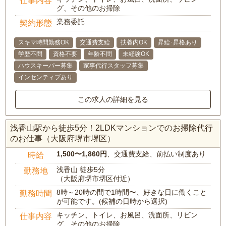
仕事内容
グ、その他のお掃除
業務委託
契約形態
スキマ時間勤務OK
交通費支給
扶養内OK
昇給･昇格あり
学歴不問
資格不要
年齢不問
未経験OK
ハウスキーパー募集
家事代行スタッフ募集
インセンティブあり
この求人の詳細を見る
浅香山駅から徒歩5分！2LDKマンションでのお掃除代行
のお仕事（大阪府堺市堺区）
1,500〜1,860円
、交通費支給、前払い制度あり
時給
浅香山 徒歩5分
勤務地
（大阪府堺市堺区付近）
8時～20時の間で1時間〜、好きな日に働くこと
勤務時間
が可能です。(候補の日時から選択)
キッチン、トイレ、お風呂、洗面所、リビン
仕事内容
グ、その他のお掃除