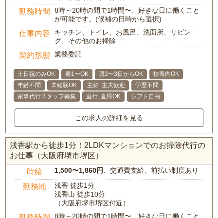
8時～20時の間で1時間〜、好きな日に働くこと
勤務時間
が可能です。(候補の日時から選択)
キッチン、トイレ、お風呂、洗面所、リビン
仕事内容
グ、その他のお掃除
業務委託
契約形態
土日祝のみOK
週1〜OK
週2〜3日からOK
扶養内OK
年齢不問
未経験OK
主婦･主夫歓迎
学歴不問
家事代行スタッフ募集
直行･直帰OK
シフト自由
この求人の詳細を見る
浅香駅から徒歩1分！2LDKマンションでのお掃除代行の
お仕事（大阪府堺市堺区）
1,500〜1,860円
、交通費支給、前払い制度あり
時給
浅香 徒歩1分
勤務地
浅香山 徒歩10分
（大阪府堺市堺区付近）
8時～20時の間で1時間〜、好きな日に働くこと
勤務時間