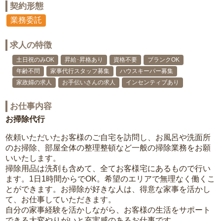
契約形態
業務委託
求人の特徴
土日祝のみOK
昇給･昇格あり
資格不要
ブランクOK
年齢不問
家事代行スタッフ募集
ハウスキーパー募集
家政婦の求人
お手伝いさんの求人
インセンティブあり
お仕事内容
お掃除代行
依頼いただいたお客様のご自宅を訪問し、お風呂や洗面所
のお掃除、部屋全体の整理整頓など一般の掃除業務をお願
いいたします。
掃除用品は洗剤も含めて、全てお客様宅にあるもので行い
ます。1日1時間からでOK。希望のエリアで無理なく働くこ
とができます。お掃除が好きな人は、得意な家事を活かし
て、お仕事していただきます。
自分の家事経験を活かしながら、お客様の生活をサポート
できる大変やりがいと充実感のあるお仕事です。