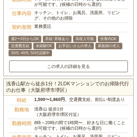
が可能です。(候補の日時から選択)
キッチン、トイレ、お風呂、洗面所、リビン
仕事内容
グ、その他のお掃除
業務委託
契約形態
週2〜3日からOK
昇給･昇格あり
高収入可能
扶養内OK
交通費支給
未経験OK
お手伝いさんの求人
家政婦の求人
30代･40代･50代活躍中
この求人の詳細を見る
浅香山駅から徒歩1分！2LDKマンションでのお掃除代行
のお仕事（大阪府堺市堺区）
1,500〜1,860円
、交通費支給、前払い制度あり
時給
浅香山 徒歩1分
勤務地
（大阪府堺市堺区付近）
8時～20時の間で1時間〜、好きな日に働くこと
勤務時間
が可能です。(候補の日時から選択)
キッチン、トイレ、お風呂、洗面所、リビン