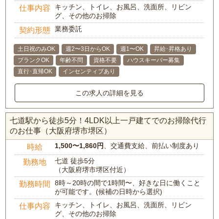
キッチン、トイレ、お風呂、洗面所、リビン
仕事内容
グ、その他のお掃除
業務委託
契約形態
土日祝のみOK
週2〜3日からOK
週1〜OK
昇給･昇格あり
ブランクOK
年齢不問
資格不要
ハウスキーパー募集
直行･直帰OK
インセンティブあり
この求人の詳細を見る
七道駅から徒歩5分！4LDK以上一戸建てでのお掃除代行
のお仕事（大阪府堺市堺区）
1,500〜1,860円
、交通費支給、前払い制度あり
時給
七道 徒歩5分
勤務地
（大阪府堺市堺区付近）
8時～20時の間で1時間〜、好きな日に働くこと
勤務時間
が可能です。(候補の日時から選択)
キッチン、トイレ、お風呂、洗面所、リビン
仕事内容
グ、その他のお掃除