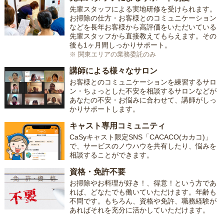
先輩スタッフによる実地研修を受けられます。
お掃除の仕方・お客様とのコミュニケーション
などを長年お客様から高評価をいただいている
先輩スタッフから直接教えてもらえます。その
後も1ヶ月間しっかりサポート。
※ 関東エリアの業務委託のみ
講師による様々なサロン
お客様とのコミュニケーションを練習するサロ
ン・ちょっとした不安を相談するサロンなどが
あなたの不安・お悩みに合わせて、講師がしっ
かりサポートします。
キャスト専用コミュニティ
CaSyキャスト限定SNS「CACACO(カカコ)」
で、サービスのノウハウを共有したり、悩みを
相談することができます。
資格・免許不要
お掃除やお料理が好き！、得意！という方であ
れば、どなたでも働いていただけます。年齢も
不問です。もちろん、資格や免許、職務経験が
あればそれを充分に活かしていただけます。