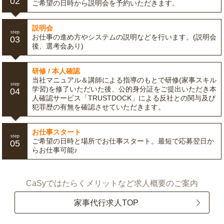
02
ご希望の日時から説明会を予約いただきます。
説明会
step
お仕事の進め方やシステムの説明などを行います。(説明会
03
後、選考会あり)
研修 / 本人確認
当社マニュアル＆講師による指導のもとで研修(家事スキル
step
学習)を修了いただいた後、公的身分証をご提出いただき本
04
人確認サービス「TRUSTDOCK」による反社との関与及び
犯罪歴の有無を確認させていただきます。
お仕事スタート
step
ご希望の日時と場所でお仕事スタート。最短で応募翌日か
05
らお仕事可能♪
CaSyではたらくメリットなど求人概要のご案内
家事代行求人TOP