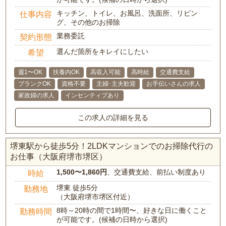
キッチン、トイレ、お風呂、洗面所、リビン
仕事内容
グ、その他のお掃除
業務委託
契約形態
選んだ箇所をキレイにしたい
希望
週1〜OK
扶養内OK
高収入可能
高時給
交通費支給
ブランクOK
資格不要
主婦･主夫歓迎
お手伝いさんの求人
家政婦の求人
インセンティブあり
この求人の詳細を見る
堺東駅から徒歩5分！2LDKマンションでのお掃除代行の
お仕事（大阪府堺市堺区）
1,500〜1,860円
、交通費支給、前払い制度あり
時給
堺東 徒歩5分
勤務地
（大阪府堺市堺区付近）
8時～20時の間で1時間〜、好きな日に働くこと
勤務時間
が可能です。(候補の日時から選択)