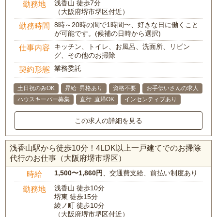
浅香山 徒歩7分
勤務地
（大阪府堺市堺区付近）
8時～20時の間で1時間〜、好きな日に働くこと
勤務時間
が可能です。(候補の日時から選択)
キッチン、トイレ、お風呂、洗面所、リビン
仕事内容
グ、その他のお掃除
業務委託
契約形態
土日祝のみOK
昇給･昇格あり
資格不要
お手伝いさんの求人
ハウスキーパー募集
直行･直帰OK
インセンティブあり
この求人の詳細を見る
浅香山駅から徒歩10分！4LDK以上一戸建てでのお掃除
代行のお仕事（大阪府堺市堺区）
1,500〜1,860円
、交通費支給、前払い制度あり
時給
浅香山 徒歩10分
勤務地
堺東 徒歩15分
綾ノ町 徒歩10分
（大阪府堺市堺区付近）