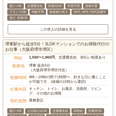
週1〜OK
交通費支給
扶養内OK
学歴不問
資格不要
ブランクOK
年齢不問
家政婦の求人
30代･40代･50代活躍中
直行･直帰OK
この求人の詳細を見る
堺東駅から徒歩5分！3LDKマンションでのお掃除代行の
お仕事（大阪府堺市堺区）
1,500〜1,860円
、交通費支給、前払い制度あり
時給
堺東 徒歩5分
勤務地
（大阪府堺市堺区付近）
8時～20時の間で1時間〜、好きな日に働くこと
勤務時間
が可能です。(候補の日時から選択)
キッチン、トイレ、お風呂、洗面所、リビン
仕事内容
グ、その他のお掃除
業務委託
契約形態
週1〜OK
土日祝のみOK
交通費支給
高時給
扶養内OK