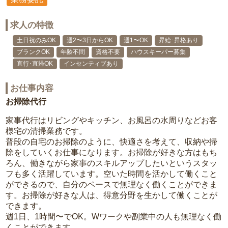
求人の特徴
土日祝のみOK
週2〜3日からOK
週1〜OK
昇給･昇格あり
ブランクOK
年齢不問
資格不要
ハウスキーパー募集
直行･直帰OK
インセンティブあり
お仕事内容
お掃除代行
家事代行はリビングやキッチン、お風呂の水周りなどお客
様宅の清掃業務です。
普段の自宅のお掃除のように、快適さを考えて、収納や掃
除をしていくお仕事になります。お掃除が好きな方はもち
ろん、働きながら家事のスキルアップしたいというスタッ
フも多く活躍しています。空いた時間を活かして働くこと
ができるので、自分のペースで無理なく働くことができま
す。お掃除が好きな人は、得意分野を生かして働くことが
できます。
週1日、1時間〜でOK。Wワークや副業中の人も無理なく働
くことができます。