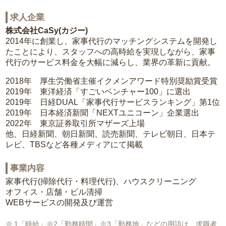
求人企業
株式会社CaSy(カジー)
2014年に創業し、家事代行のマッチングシステムを開発し
たことにより、スタッフへの高時給を実現しながら、家事
代行のサービス料金を大幅に減らし、業界の革新に貢献。
2018年 厚生労働省主催イクメンアワード特別奨励賞受賞
2019年 東洋経済「すごいベンチャー100」に選出
2019年 日経DUAL「家事代行サービスランキング」第1位
2019年 日本経済新聞「NEXTユニコーン」企業選出
2022年 東京証券取引所マザーズ上場
他、日経新聞、朝日新聞、読売新聞、テレビ朝日、日本テ
レビ、TBSなど各種メディアにて掲載
事業内容
家事代行(掃除代行・料理代行)、ハウスクリーニング
オフィス・店舗・ビル清掃
WEBサービスの開発及び運営
1「時給」※2「勤務時間」※3「勤務地」などの用語は、求職者