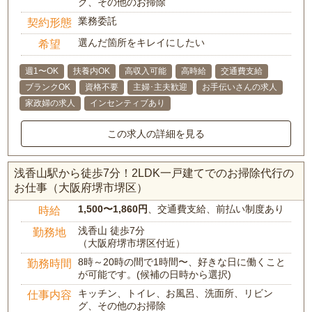
グ、その他のお掃除
業務委託
契約形態
選んだ箇所をキレイにしたい
希望
週1〜OK
扶養内OK
高収入可能
高時給
交通費支給
ブランクOK
資格不要
主婦･主夫歓迎
お手伝いさんの求人
家政婦の求人
インセンティブあり
この求人の詳細を見る
浅香山駅から徒歩7分！2LDK一戸建てでのお掃除代行の
お仕事（大阪府堺市堺区）
1,500〜1,860円
、交通費支給、前払い制度あり
時給
浅香山 徒歩7分
勤務地
（大阪府堺市堺区付近）
8時～20時の間で1時間〜、好きな日に働くこと
勤務時間
が可能です。(候補の日時から選択)
キッチン、トイレ、お風呂、洗面所、リビン
仕事内容
グ、その他のお掃除