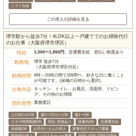
シフト自由
この求人の詳細を見る
堺市駅から徒歩7分！4LDK以上一戸建てでのお掃除代行
のお仕事（大阪府堺市堺区）
1,500〜1,860円
、交通費支給、前払い制度あり
時給
堺市 徒歩7分
勤務地
（大阪府堺市堺区付近）
8時～20時の間で1時間〜、好きな日に働くこと
勤務時間
が可能です。(候補の日時から選択)
キッチン、トイレ、お風呂、洗面所、リビン
仕事内容
グ、その他のお掃除
業務委託
契約形態
土日祝のみOK
週2〜3日からOK
週1〜OK
スキマ時間勤務OK
昇給･昇格あり
扶養内OK
交通費支給
未経験OK
お手伝いさんの求人
家事代行スタッフ募集
家政婦の求人
ハウスキーパー募集
30代･40代･50代活躍中