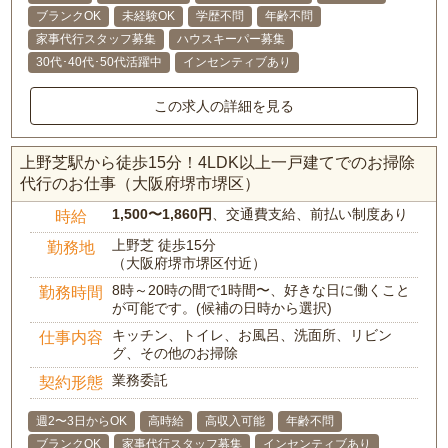
ブランクOK
未経験OK
学歴不問
年齢不問
家事代行スタッフ募集
ハウスキーパー募集
30代･40代･50代活躍中
インセンティブあり
この求人の詳細を見る
上野芝駅から徒歩15分！4LDK以上一戸建てでのお掃除
代行のお仕事（大阪府堺市堺区）
1,500〜1,860円
、交通費支給、前払い制度あり
時給
上野芝 徒歩15分
勤務地
（大阪府堺市堺区付近）
8時～20時の間で1時間〜、好きな日に働くこと
勤務時間
が可能です。(候補の日時から選択)
キッチン、トイレ、お風呂、洗面所、リビン
仕事内容
グ、その他のお掃除
業務委託
契約形態
週2〜3日からOK
高時給
高収入可能
年齢不問
ブランクOK
家事代行スタッフ募集
インセンティブあり