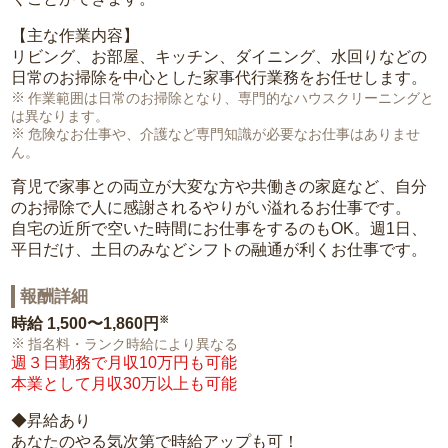
【主な作業内容】
リビング、お部屋、キッチン、ダイニング、水回りなどの
日常のお掃除を中心とした家事代行業務をお任せします。
作業範囲は日常のお掃除となり、専門的なハウスクリーニングと
は異なります。
危険なお仕事や、介護など専門知識が必要なお仕事はありませ
ん。
育児で家事との両立が大変な方や共働きの家庭など、自分
のお掃除で人に感謝されるやりがい溢れるお仕事です。
自宅の近所で空いた時間にお仕事をするのもOK。週1日、
平日だけ、土日のみなどシフトの融通が利くお仕事です。
報酬詳細
※
時給
1,500〜1,860円
指名料・ランク時給により異なる
週３日勤務で月収10万円も可能
本業として月収30万以上も可能
◆昇給あり
あなたのやる気次第で時給アップも可！