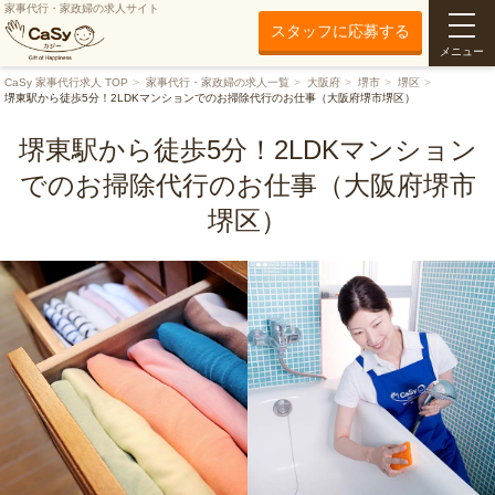
家事代行・家政婦の求人サイト
スタッフに応募する
メニュー
CaSy 家事代行求人 TOP
家事代行・家政婦の求人一覧
大阪府
堺市
堺区
堺東駅から徒歩5分！2LDKマンションでのお掃除代行のお仕事（大阪府堺市堺区）
堺東駅から徒歩5分！2LDKマンション
でのお掃除代行のお仕事（大阪府堺市
堺区）