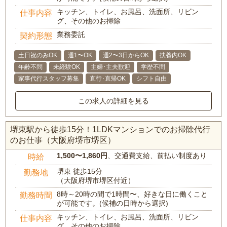
キッチン、トイレ、お風呂、洗面所、リビン
仕事内容
グ、その他のお掃除
業務委託
契約形態
土日祝のみOK
週1〜OK
週2〜3日からOK
扶養内OK
年齢不問
未経験OK
主婦･主夫歓迎
学歴不問
家事代行スタッフ募集
直行･直帰OK
シフト自由
この求人の詳細を見る
堺東駅から徒歩15分！1LDKマンションでのお掃除代行
のお仕事（大阪府堺市堺区）
1,500〜1,860円
、交通費支給、前払い制度あり
時給
堺東 徒歩15分
勤務地
（大阪府堺市堺区付近）
8時～20時の間で1時間〜、好きな日に働くこと
勤務時間
が可能です。(候補の日時から選択)
キッチン、トイレ、お風呂、洗面所、リビン
仕事内容
グ、その他のお掃除