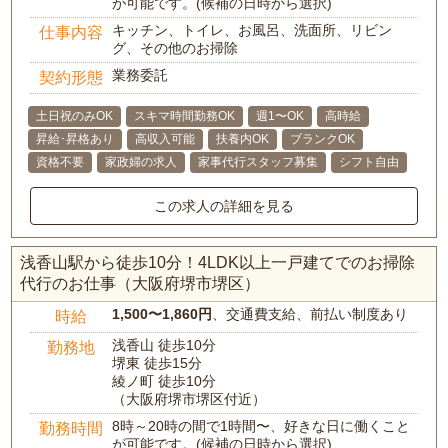
が可能です。(候補の日時から選択)
キッチン、トイレ、お風呂、洗面所、リビン
仕事内容
グ、その他のお掃除
業務委託
契約形態
土日祝のみOK
スキマ時間勤務OK
週1〜OK
高時給
昇給･昇格あり
高収入可能
扶養内OK
ブランクOK
資格不要
家政婦の求人
家事代行スタッフ募集
シフト自由
この求人の詳細を見る
浅香山駅から徒歩10分！4LDK以上一戸建てでのお掃除
代行のお仕事（大阪府堺市堺区）
1,500〜1,860円
、交通費支給、前払い制度あり
時給
浅香山 徒歩10分
勤務地
堺東 徒歩15分
綾ノ町 徒歩10分
（大阪府堺市堺区付近）
8時～20時の間で1時間〜、好きな日に働くこと
勤務時間
が可能です。(候補の日時から選択)