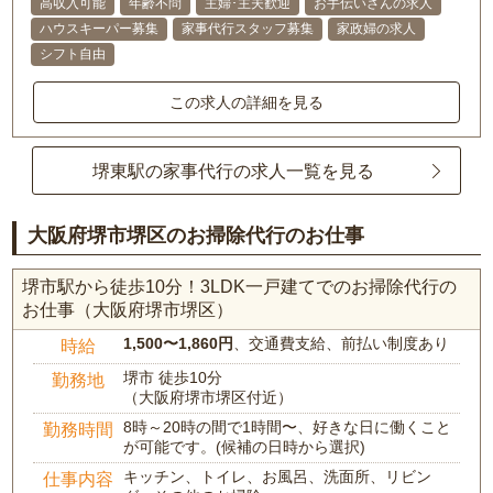
高収入可能
年齢不問
主婦･主夫歓迎
お手伝いさんの求人
ハウスキーパー募集
家事代行スタッフ募集
家政婦の求人
シフト自由
この求人の詳細を見る
堺東駅の家事代行の求人一覧を見る
大阪府堺市堺区のお掃除代行のお仕事
堺市駅から徒歩10分！3LDK一戸建てでのお掃除代行の
お仕事（大阪府堺市堺区）
1,500〜1,860円
、交通費支給、前払い制度あり
時給
堺市 徒歩10分
勤務地
（大阪府堺市堺区付近）
8時～20時の間で1時間〜、好きな日に働くこと
勤務時間
が可能です。(候補の日時から選択)
キッチン、トイレ、お風呂、洗面所、リビン
仕事内容