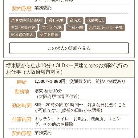
業務委託
契約形態
スキマ時間勤務OK
週1〜OK
高時給
未経験OK
主婦･主夫歓迎
ブランクOK
年齢不問
ハウスキーパー募集
家政婦の求人
シフト自由
この求人の詳細を見る
堺東駅から徒歩10分！3LDK一戸建てでのお掃除代行の
お仕事（大阪府堺市堺区）
1,500〜1,860円
、交通費支給、前払い制度あり
時給
堺東 徒歩10分
勤務地
（大阪府堺市堺区付近）
8時～20時の間で1時間〜、好きな日に働くこと
勤務時間
が可能です。(候補の日時から選択)
キッチン、トイレ、お風呂、洗面所、リビン
仕事内容
グ、その他のお掃除
業務委託
契約形態