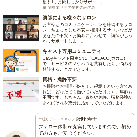
後も1ヶ月間しっかりサポート。
※ 関東エリアの業務委託のみ
講師による様々なサロン
お客様とのコミュニケーションを練習するサロ
ン・ちょっとした不安を相談するサロンなどが
あなたの不安・お悩みに合わせて、講師がしっ
かりサポートします。
キャスト専用コミュニティ
CaSyキャスト限定SNS「CACACO(カカコ)」
で、サービスのノウハウを共有したり、悩みを
相談することができます。
資格・免許不要
お掃除やお料理が好き！、得意！という方であ
れば、どなたでも働いていただけます。年齢も
不問です。もちろん、資格や免許、職務経験が
あればそれを充分に活かしていただけます。
鈴野 寿子
本社サポートスタッフ
フォロー体制が充実していますので、初め
ての方もご安心ください。