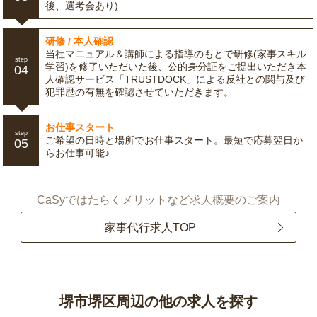
後、選考会あり)
研修 / 本人確認
当社マニュアル＆講師による指導のもとで研修(家事スキル
step
学習)を修了いただいた後、公的身分証をご提出いただき本
04
人確認サービス「TRUSTDOCK」による反社との関与及び
犯罪歴の有無を確認させていただきます。
お仕事スタート
step
ご希望の日時と場所でお仕事スタート。最短で応募翌日か
05
らお仕事可能♪
CaSyではたらくメリットなど求人概要のご案内
家事代行求人TOP
堺市堺区周辺の他の求人を探す