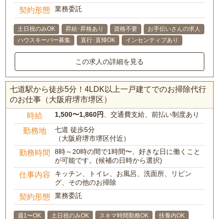
業務委託
契約形態
土日祝のみOK
昇給･昇格あり
資格不要
お手伝いさんの求人
ハウスキーパー募集
直行･直帰OK
インセンティブあり
この求人の詳細を見る
七道駅から徒歩5分！4LDK以上一戸建てでのお掃除代行
のお仕事（大阪府堺市堺区）
1,500〜1,860円
、交通費支給、前払い制度あり
時給
七道 徒歩5分
勤務地
（大阪府堺市堺区付近）
8時～20時の間で1時間〜、好きな日に働くこと
勤務時間
が可能です。(候補の日時から選択)
キッチン、トイレ、お風呂、洗面所、リビン
仕事内容
グ、その他のお掃除
業務委託
契約形態
週1〜OK
土日祝のみOK
スキマ時間勤務OK
扶養内OK