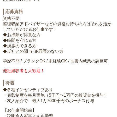
応募資格
資格不要
整理収納アドバイザーなどの資格お持ちの方はそれを活か
していただけるお仕事です！
◆お掃除が得意な方
◆時間を守れる方
◆挨拶のできる方
◆反社との関与･犯罪歴のない方
学歴不問 / ブランクOK / 未経験OK / 扶養内就業の調整可
他社経験者も大歓迎！
待遇
◆各種インセンティブあり
・表彰制度を毎月実施（5千円〜1万円の報奨金を授与）
・友人紹介で、最大1万7000千円のボーナス付与
【お仕事開始前】
・説明会＆家事スキル学習