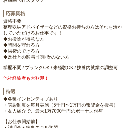
お掃除代行スタッフ
応募資格
資格不要
整理収納アドバイザーなどの資格お持ちの方はそれを活か
していただけるお仕事です！
◆お掃除が得意な方
◆時間を守れる方
◆挨拶のできる方
◆反社との関与･犯罪歴のない方
学歴不問 / ブランクOK / 未経験OK / 扶養内就業の調整可
他社経験者も大歓迎！
待遇
◆各種インセンティブあり
・表彰制度を毎月実施（5千円〜1万円の報奨金を授与）
・友人紹介で、最大1万7000千円のボーナス付与
【お仕事開始前】
・説明会＆家事スキル学習