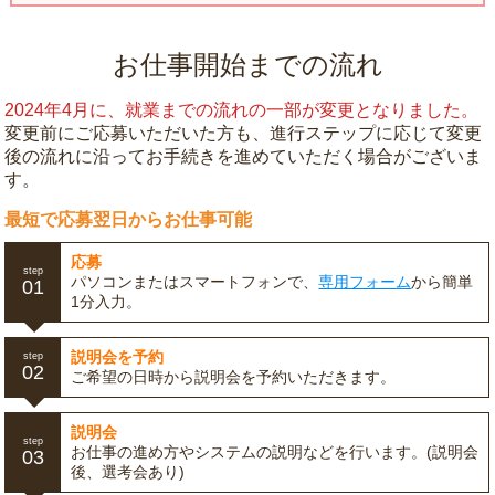
お仕事開始までの流れ
2024年4月に、就業までの流れの一部が変更となりました。
変更前にご応募いただいた方も、進行ステップに応じて変更
後の流れに沿ってお手続きを進めていただく場合がございま
す。
最短で応募翌日からお仕事可能
応募
step
パソコンまたはスマートフォンで、
専用フォーム
から簡単
01
1分入力。
説明会を予約
step
02
ご希望の日時から説明会を予約いただきます。
説明会
step
お仕事の進め方やシステムの説明などを行います。(説明会
03
後、選考会あり)