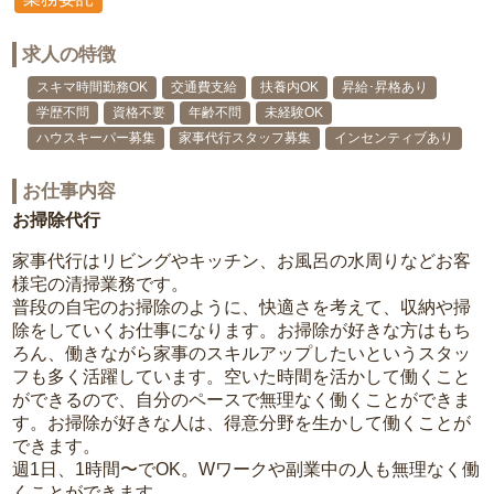
求人の特徴
スキマ時間勤務OK
交通費支給
扶養内OK
昇給･昇格あり
学歴不問
資格不要
年齢不問
未経験OK
ハウスキーパー募集
家事代行スタッフ募集
インセンティブあり
お仕事内容
お掃除代行
家事代行はリビングやキッチン、お風呂の水周りなどお客
様宅の清掃業務です。
普段の自宅のお掃除のように、快適さを考えて、収納や掃
除をしていくお仕事になります。お掃除が好きな方はもち
ろん、働きながら家事のスキルアップしたいというスタッ
フも多く活躍しています。空いた時間を活かして働くこと
ができるので、自分のペースで無理なく働くことができま
す。お掃除が好きな人は、得意分野を生かして働くことが
できます。
週1日、1時間〜でOK。Wワークや副業中の人も無理なく働
くことができます。