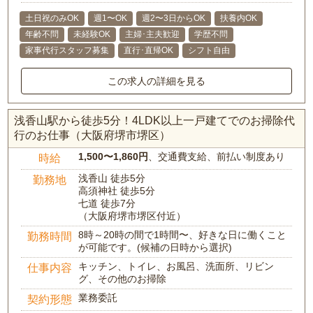
土日祝のみOK
週1〜OK
週2〜3日からOK
扶養内OK
年齢不問
未経験OK
主婦･主夫歓迎
学歴不問
家事代行スタッフ募集
直行･直帰OK
シフト自由
この求人の詳細を見る
浅香山駅から徒歩5分！4LDK以上一戸建てでのお掃除代
行のお仕事（大阪府堺市堺区）
1,500〜1,860円
、交通費支給、前払い制度あり
時給
浅香山 徒歩5分
勤務地
高須神社 徒歩5分
七道 徒歩7分
（大阪府堺市堺区付近）
8時～20時の間で1時間〜、好きな日に働くこと
勤務時間
が可能です。(候補の日時から選択)
キッチン、トイレ、お風呂、洗面所、リビン
仕事内容
グ、その他のお掃除
業務委託
契約形態