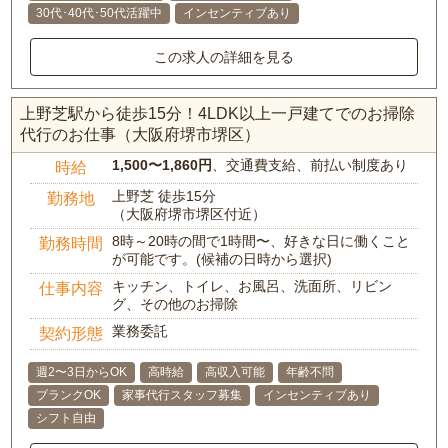
30代･40代･50代活躍中
インセンティブあり
この求人の詳細を見る
上野芝駅から徒歩15分！4LDK以上一戸建てでのお掃除
代行のお仕事（大阪府堺市堺区）
1,500〜1,860円
、交通費支給、前払い制度あり
時給
上野芝 徒歩15分
勤務地
（大阪府堺市堺区付近）
8時～20時の間で1時間〜、好きな日に働くこと
勤務時間
が可能です。(候補の日時から選択)
キッチン、トイレ、お風呂、洗面所、リビン
仕事内容
グ、その他のお掃除
業務委託
契約形態
週2〜3日からOK
高時給
高収入可能
年齢不問
ブランクOK
家事代行スタッフ募集
インセンティブあり
シフト自由