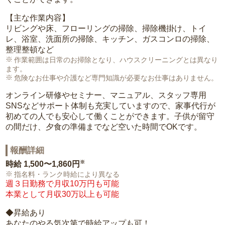
【主な作業内容】
リビングや床、フローリングの掃除、掃除機掛け、トイ
レ、浴室、洗面所の掃除、キッチン、ガスコンロの掃除、
整理整頓など
作業範囲は日常のお掃除となり、ハウスクリーニングとは異なり
ます。
危険なお仕事や介護など専門知識が必要なお仕事はありません。
オンライン研修やセミナー、マニュアル、スタッフ専用
SNSなどサポート体制も充実していますので、家事代行が
初めての人でも安心して働くことができます。子供が留守
の間だけ、夕食の準備までなど空いた時間でOKです。
報酬詳細
※
時給
1,500〜1,860円
指名料・ランク時給により異なる
週３日勤務で月収10万円も可能
本業として月収30万以上も可能
◆昇給あり
あなたのやる気次第で時給アップも可！