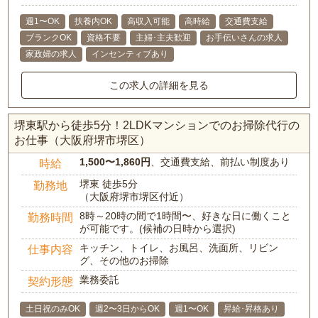
週1〜OK
扶養内OK
高収入可能
高時給
交通費支給
ブランクOK
資格不要
主婦･主夫歓迎
お手伝いさんの求人
家政婦の求人
インセンティブあり
この求人の詳細を見る
堺東駅から徒歩5分！2LDKマンションでのお掃除代行の
お仕事（大阪府堺市堺区）
1,500〜1,860円
、交通費支給、前払い制度あり
時給
堺東 徒歩5分
勤務地
（大阪府堺市堺区付近）
8時～20時の間で1時間〜、好きな日に働くこと
勤務時間
が可能です。(候補の日時から選択)
キッチン、トイレ、お風呂、洗面所、リビン
仕事内容
グ、その他のお掃除
業務委託
契約形態
土日祝のみOK
週2〜3日からOK
週1〜OK
昇給･昇格あり