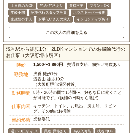
土日祝のみOK
昇給･昇格あり
資格不要
ブランクOK
年齢不問
家事代行スタッフ募集
ハウスキーパー募集
家政婦の求人
お手伝いさんの求人
インセンティブあり
この求人の詳細を見る
浅香駅から徒歩1分！2LDKマンションでのお掃除代行の
お仕事（大阪府堺市堺区）
1,500〜1,860円
、交通費支給、前払い制度あり
時給
浅香 徒歩1分
勤務地
浅香山 徒歩10分
（大阪府堺市堺区付近）
8時～20時の間で1時間〜、好きな日に働くこと
勤務時間
が可能です。(候補の日時から選択)
キッチン、トイレ、お風呂、洗面所、リビン
仕事内容
グ、その他のお掃除
業務委託
契約形態
週2〜3日からOK
昇給･昇格あり
高収入可能
扶養内OK