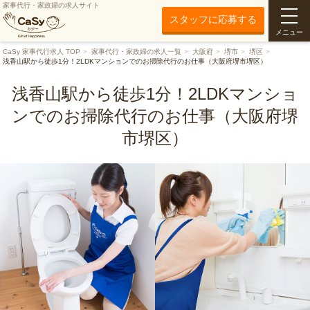
家事代行・家政婦の求人サイト
スタッフに応募する
メニュー
CaSy 家事代行求人 TOP
家事代行・家政婦の求人一覧
大阪府
堺市
堺区
浅香山駅から徒歩1分！2LDKマンションでのお掃除代行のお仕事（大阪府堺市堺区）
浅香山駅から徒歩1分！2LDKマンショ
ンでのお掃除代行のお仕事（大阪府堺
市堺区）