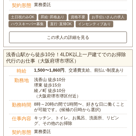
業務委託
契約形態
土日祝のみOK
昇給･昇格あり
資格不要
お手伝いさんの求人
ハウスキーパー募集
直行･直帰OK
インセンティブあり
この求人の詳細を見る
浅香山駅から徒歩10分！4LDK以上一戸建てでのお掃除
代行のお仕事（大阪府堺市堺区）
1,500〜1,860円
、交通費支給、前払い制度あり
時給
浅香山 徒歩10分
勤務地
堺東 徒歩15分
綾ノ町 徒歩10分
（大阪府堺市堺区付近）
8時～20時の間で1時間〜、好きな日に働くこと
勤務時間
が可能です。(候補の日時から選択)
キッチン、トイレ、お風呂、洗面所、リビン
仕事内容
グ、その他のお掃除
業務委託
契約形態