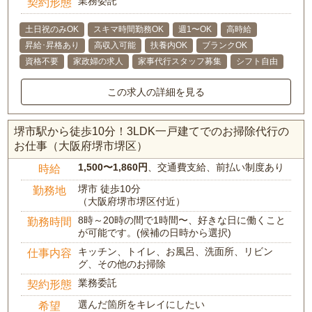
業務委託
契約形態
土日祝のみOK
スキマ時間勤務OK
週1〜OK
高時給
昇給･昇格あり
高収入可能
扶養内OK
ブランクOK
資格不要
家政婦の求人
家事代行スタッフ募集
シフト自由
この求人の詳細を見る
堺市駅から徒歩10分！3LDK一戸建てでのお掃除代行の
お仕事（大阪府堺市堺区）
1,500〜1,860円
、交通費支給、前払い制度あり
時給
堺市 徒歩10分
勤務地
（大阪府堺市堺区付近）
8時～20時の間で1時間〜、好きな日に働くこと
勤務時間
が可能です。(候補の日時から選択)
キッチン、トイレ、お風呂、洗面所、リビン
仕事内容
グ、その他のお掃除
業務委託
契約形態
選んだ箇所をキレイにしたい
希望