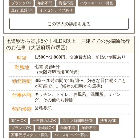
ブランクOK
年齢不問
資格不要
ハウスキーパー募集
直行･直帰OK
インセンティブあり
この求人の詳細を見る
七道駅から徒歩5分！4LDK以上一戸建てでのお掃除代行
のお仕事（大阪府堺市堺区）
1,500〜1,860円
、交通費支給、前払い制度あり
時給
七道 徒歩5分
勤務地
（大阪府堺市堺区付近）
8時～20時の間で1時間〜、好きな日に働くこと
勤務時間
が可能です。(候補の日時から選択)
キッチン、トイレ、お風呂、洗面所、リビン
仕事内容
グ、その他のお掃除
業務委託
契約形態
週1〜OK
土日祝のみOK
スキマ時間勤務OK
扶養内OK
ブランクOK
未経験OK
学歴不問
年齢不問
家事代行スタッフ募集
ハウスキーパー募集