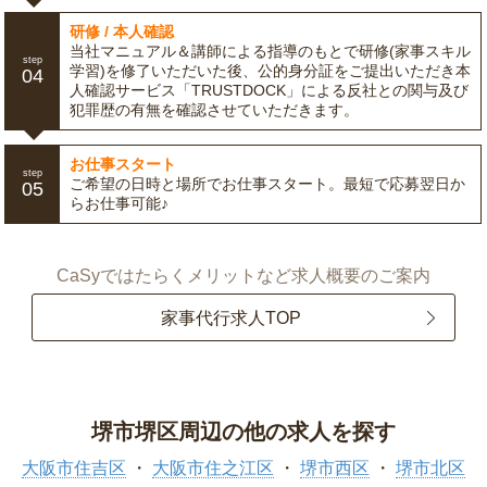
研修 / 本人確認
当社マニュアル＆講師による指導のもとで研修(家事スキル
step
学習)を修了いただいた後、公的身分証をご提出いただき本
04
人確認サービス「TRUSTDOCK」による反社との関与及び
犯罪歴の有無を確認させていただきます。
お仕事スタート
step
ご希望の日時と場所でお仕事スタート。最短で応募翌日か
05
らお仕事可能♪
CaSyではたらくメリットなど求人概要のご案内
家事代行求人TOP
堺市堺区周辺の他の求人を探す
大阪市住吉区
大阪市住之江区
堺市西区
堺市北区