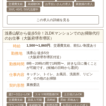
交通費支給
未経験OK
お手伝いさんの求人
家政婦の求人
30代･40代･50代活躍中
この求人の詳細を見る
浅香山駅から徒歩5分！2LDKマンションでのお掃除代行
のお仕事（大阪府堺市堺区）
1,500〜1,860円
、交通費支給、前払い制度あり
時給
浅香山 徒歩5分
勤務地
（大阪府堺市堺区付近）
8時～20時の間で1時間〜、好きな日に働くこと
勤務時間
が可能です。(候補の日時から選択)
キッチン、トイレ、お風呂、洗面所、リビン
仕事内容
グ、その他のお掃除
業務委託
契約形態
週2〜3日からOK
スキマ時間勤務OK
土日祝のみOK
交通費支給
高収入可能
高時給
昇給･昇格あり
ブランクOK
未経験OK
学歴不問
お手伝いさんの求人