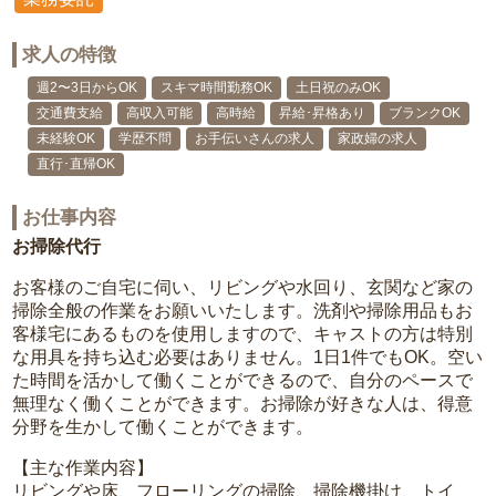
求人の特徴
週2〜3日からOK
スキマ時間勤務OK
土日祝のみOK
交通費支給
高収入可能
高時給
昇給･昇格あり
ブランクOK
未経験OK
学歴不問
お手伝いさんの求人
家政婦の求人
直行･直帰OK
お仕事内容
お掃除代行
お客様のご自宅に伺い、リビングや水回り、玄関など家の
掃除全般の作業をお願いいたします。洗剤や掃除用品もお
客様宅にあるものを使用しますので、キャストの方は特別
な用具を持ち込む必要はありません。1日1件でもOK。空い
た時間を活かして働くことができるので、自分のペースで
無理なく働くことができます。お掃除が好きな人は、得意
分野を生かして働くことができます。
【主な作業内容】
リビングや床、フローリングの掃除、掃除機掛け、トイ