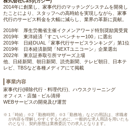
株式会社CaSy(カジー)
2014年に創業し、家事代行のマッチングシステムを開発し
たことにより、スタッフへの高時給を実現しながら、家事
代行のサービス料金を大幅に減らし、業界の革新に貢献。
2018年 厚生労働省主催イクメンアワード特別奨励賞受賞
2019年 東洋経済「すごいベンチャー100」に選出
2019年 日経DUAL「家事代行サービスランキング」第1位
2019年 日本経済新聞「NEXTユニコーン」企業選出
2022年 東京証券取引所マザーズ上場
他、日経新聞、朝日新聞、読売新聞、テレビ朝日、日本テ
レビ、TBSなど各種メディアにて掲載
事業内容
家事代行(掃除代行・料理代行)、ハウスクリーニング
オフィス・店舗・ビル清掃
WEBサービスの開発及び運営
1「時給」※2「勤務時間」※3「勤務地」などの用語は、求職者
が内容を理解しやすくするために、一般的な求人用語を用いたも
のとなり、契約形態は業務委託での求人となります。