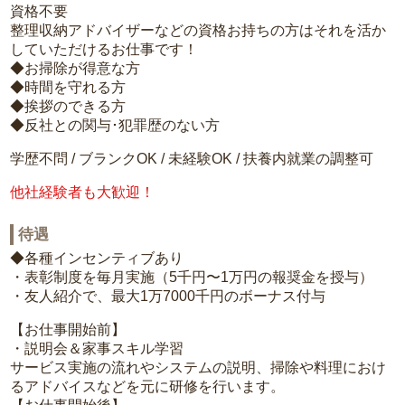
資格不要
整理収納アドバイザーなどの資格お持ちの方はそれを活か
していただけるお仕事です！
◆お掃除が得意な方
◆時間を守れる方
◆挨拶のできる方
◆反社との関与･犯罪歴のない方
学歴不問 / ブランクOK / 未経験OK / 扶養内就業の調整可
他社経験者も大歓迎！
待遇
◆各種インセンティブあり
・表彰制度を毎月実施（5千円〜1万円の報奨金を授与）
・友人紹介で、最大1万7000千円のボーナス付与
【お仕事開始前】
・説明会＆家事スキル学習
サービス実施の流れやシステムの説明、掃除や料理におけ
るアドバイスなどを元に研修を行います。