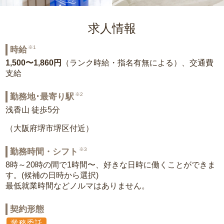
求人情報
※1
時給
1,500〜1,860円
（ランク時給・指名有無による）、交通費
支給
※2
勤務地･最寄り駅
浅香山 徒歩5分
（大阪府堺市堺区付近）
※3
勤務時間・シフト
8時～20時の間で1時間〜、好きな日時に働くことができま
す。(候補の日時から選択)
最低就業時間などノルマはありません。
契約形態
業務委託