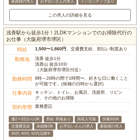
家政婦の求人
お手伝いさんの求人
インセンティブあり
この求人の詳細を見る
浅香駅から徒歩1分！2LDKマンションでのお掃除代行の
お仕事（大阪府堺市堺区）
1,500〜1,860円
、交通費支給、前払い制度あり
時給
浅香 徒歩1分
勤務地
浅香山 徒歩10分
（大阪府堺市堺区付近）
8時～20時の間で1時間〜、好きな日に働くこと
勤務時間
が可能です。(候補の日時から選択)
キッチン、トイレ、お風呂、洗面所、リビン
仕事内容
グ、その他のお掃除
業務委託
契約形態
週2〜3日からOK
昇給･昇格あり
高収入可能
扶養内OK
交通費支給
未経験OK
お手伝いさんの求人
家政婦の求人
30代･40代･50代活躍中