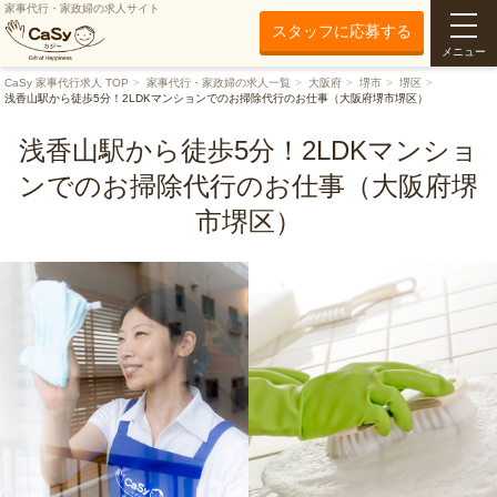
家事代行・家政婦の求人サイト
スタッフに応募する
メニュー
CaSy 家事代行求人 TOP
家事代行・家政婦の求人一覧
大阪府
堺市
堺区
浅香山駅から徒歩5分！2LDKマンションでのお掃除代行のお仕事（大阪府堺市堺区）
浅香山駅から徒歩5分！2LDKマンショ
ンでのお掃除代行のお仕事（大阪府堺
市堺区）