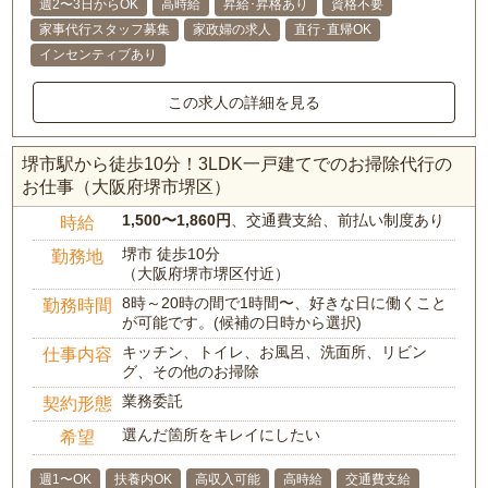
週2〜3日からOK
高時給
昇給･昇格あり
資格不要
家事代行スタッフ募集
家政婦の求人
直行･直帰OK
インセンティブあり
この求人の詳細を見る
堺市駅から徒歩10分！3LDK一戸建てでのお掃除代行の
お仕事（大阪府堺市堺区）
1,500〜1,860円
、交通費支給、前払い制度あり
時給
堺市 徒歩10分
勤務地
（大阪府堺市堺区付近）
8時～20時の間で1時間〜、好きな日に働くこと
勤務時間
が可能です。(候補の日時から選択)
キッチン、トイレ、お風呂、洗面所、リビン
仕事内容
グ、その他のお掃除
業務委託
契約形態
選んだ箇所をキレイにしたい
希望
週1〜OK
扶養内OK
高収入可能
高時給
交通費支給