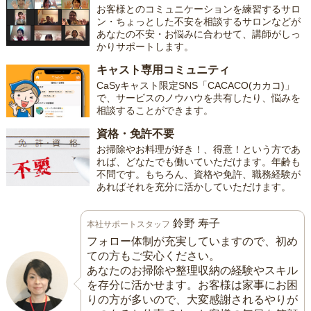
お客様とのコミュニケーションを練習するサロ
ン・ちょっとした不安を相談するサロンなどが
あなたの不安・お悩みに合わせて、講師がしっ
かりサポートします。
キャスト専用コミュニティ
CaSyキャスト限定SNS「CACACO(カカコ)」
で、サービスのノウハウを共有したり、悩みを
相談することができます。
資格・免許不要
お掃除やお料理が好き！、得意！という方であ
れば、どなたでも働いていただけます。年齢も
不問です。もちろん、資格や免許、職務経験が
あればそれを充分に活かしていただけます。
鈴野 寿子
本社サポートスタッフ
フォロー体制が充実していますので、初め
ての方もご安心ください。
あなたのお掃除や整理収納の経験やスキル
を存分に活かせます。お客様は家事にお困
りの方が多いので、大変感謝されるやりが