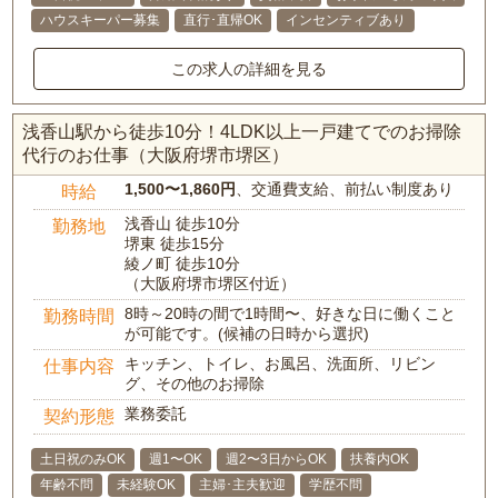
ハウスキーパー募集
直行･直帰OK
インセンティブあり
この求人の詳細を見る
浅香山駅から徒歩10分！4LDK以上一戸建てでのお掃除
代行のお仕事（大阪府堺市堺区）
1,500〜1,860円
、交通費支給、前払い制度あり
時給
浅香山 徒歩10分
勤務地
堺東 徒歩15分
綾ノ町 徒歩10分
（大阪府堺市堺区付近）
8時～20時の間で1時間〜、好きな日に働くこと
勤務時間
が可能です。(候補の日時から選択)
キッチン、トイレ、お風呂、洗面所、リビン
仕事内容
グ、その他のお掃除
業務委託
契約形態
土日祝のみOK
週1〜OK
週2〜3日からOK
扶養内OK
年齢不問
未経験OK
主婦･主夫歓迎
学歴不問