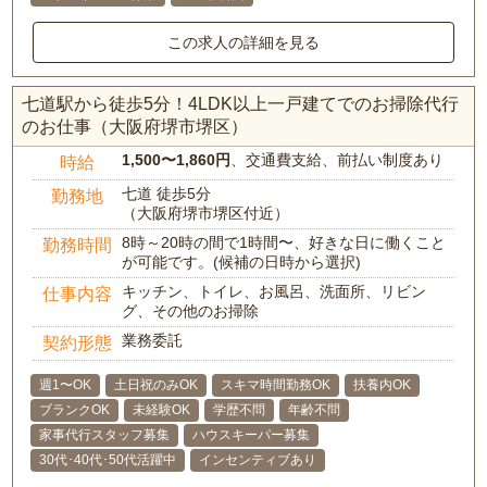
この求人の詳細を見る
七道駅から徒歩5分！4LDK以上一戸建てでのお掃除代行
のお仕事（大阪府堺市堺区）
1,500〜1,860円
、交通費支給、前払い制度あり
時給
七道 徒歩5分
勤務地
（大阪府堺市堺区付近）
8時～20時の間で1時間〜、好きな日に働くこと
勤務時間
が可能です。(候補の日時から選択)
キッチン、トイレ、お風呂、洗面所、リビン
仕事内容
グ、その他のお掃除
業務委託
契約形態
週1〜OK
土日祝のみOK
スキマ時間勤務OK
扶養内OK
ブランクOK
未経験OK
学歴不問
年齢不問
家事代行スタッフ募集
ハウスキーパー募集
30代･40代･50代活躍中
インセンティブあり