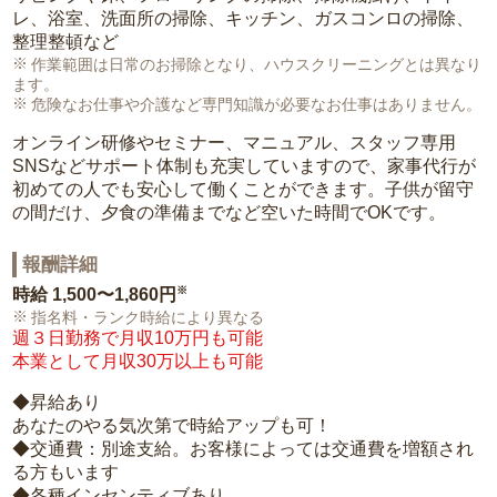
レ、浴室、洗面所の掃除、キッチン、ガスコンロの掃除、
整理整頓など
作業範囲は日常のお掃除となり、ハウスクリーニングとは異なり
ます。
危険なお仕事や介護など専門知識が必要なお仕事はありません。
オンライン研修やセミナー、マニュアル、スタッフ専用
SNSなどサポート体制も充実していますので、家事代行が
初めての人でも安心して働くことができます。子供が留守
の間だけ、夕食の準備までなど空いた時間でOKです。
報酬詳細
※
時給
1,500〜1,860円
指名料・ランク時給により異なる
週３日勤務で月収10万円も可能
本業として月収30万以上も可能
◆昇給あり
あなたのやる気次第で時給アップも可！
◆交通費：別途支給。お客様によっては交通費を増額され
る方もいます
◆各種インセンティブあり