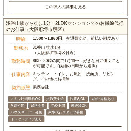
この求人の詳細を見る
浅香山駅から徒歩1分！2LDKマンションでのお掃除代行
のお仕事（大阪府堺市堺区）
1,500〜1,860円
、交通費支給、前払い制度あり
時給
浅香山 徒歩1分
勤務地
（大阪府堺市堺区付近）
8時～20時の間で1時間〜、好きな日に働くこと
勤務時間
が可能です。(候補の日時から選択)
キッチン、トイレ、お風呂、洗面所、リビン
仕事内容
グ、その他のお掃除
業務委託
契約形態
スキマ時間勤務OK
交通費支給
扶養内OK
昇給･昇格あり
学歴不問
資格不要
年齢不問
未経験OK
ハウスキーパー募集
家事代行スタッフ募集
インセンティブあり