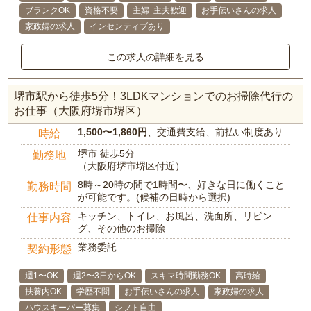
ブランクOK
資格不要
主婦･主夫歓迎
お手伝いさんの求人
家政婦の求人
インセンティブあり
この求人の詳細を見る
堺市駅から徒歩5分！3LDKマンションでのお掃除代行の
お仕事（大阪府堺市堺区）
1,500〜1,860円
、交通費支給、前払い制度あり
時給
堺市 徒歩5分
勤務地
（大阪府堺市堺区付近）
8時～20時の間で1時間〜、好きな日に働くこと
勤務時間
が可能です。(候補の日時から選択)
キッチン、トイレ、お風呂、洗面所、リビン
仕事内容
グ、その他のお掃除
業務委託
契約形態
週1〜OK
週2〜3日からOK
スキマ時間勤務OK
高時給
扶養内OK
学歴不問
お手伝いさんの求人
家政婦の求人
ハウスキーパー募集
シフト自由