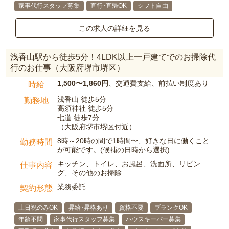
家事代行スタッフ募集
直行･直帰OK
シフト自由
この求人の詳細を見る
浅香山駅から徒歩5分！4LDK以上一戸建てでのお掃除代
行のお仕事（大阪府堺市堺区）
1,500〜1,860円
、交通費支給、前払い制度あり
時給
浅香山 徒歩5分
勤務地
高須神社 徒歩5分
七道 徒歩7分
（大阪府堺市堺区付近）
8時～20時の間で1時間〜、好きな日に働くこと
勤務時間
が可能です。(候補の日時から選択)
キッチン、トイレ、お風呂、洗面所、リビン
仕事内容
グ、その他のお掃除
業務委託
契約形態
土日祝のみOK
昇給･昇格あり
資格不要
ブランクOK
年齢不問
家事代行スタッフ募集
ハウスキーパー募集