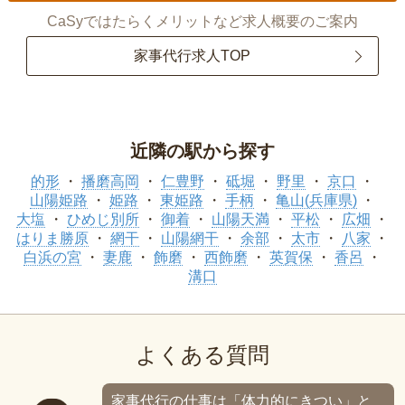
CaSyではたらくメリットなど求人概要のご案内
家事代行求人TOP
近隣の駅から探す
的形
播磨高岡
仁豊野
砥堀
野里
京口
山陽姫路
姫路
東姫路
手柄
亀山(兵庫県)
大塩
ひめじ別所
御着
山陽天満
平松
広畑
はりま勝原
網干
山陽網干
余部
太市
八家
白浜の宮
妻鹿
飾磨
西飾磨
英賀保
香呂
溝口
よくある質問
家事代行の仕事は「体力的にきつい」と