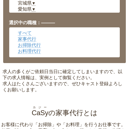
宮城県
▼
愛知県
▼
福井県
▼
岡山県
▼
選択中の職種：———
広島県
▼
すべて
沖縄県
▼
家事代行
お掃除代行
お料理代行
求人の多くがご依頼日当日に確定してしまいますので、以
下の求人情報は、実例として御覧ください。
求人はたくさんございますので、ぜひキャスト登録よろし
くお願いします。
カジー
CaSy
の家事代行とは
お客様に代わり「
お掃除
」や「
お料理
」を行うお仕事です。