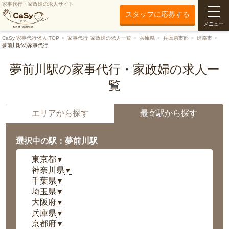
家事代行・家政婦の求人サイト
スタッフに応募する
メニュー
CaSy 家事代行求人 TOP
家事代行･家政婦の求人一覧
兵庫県
兵庫県市部
姫路市
夢前川駅の家事代行
夢前川駅の家事代行・家政婦の求人一
覧
エリアから探す
最寄駅から探す
選択中の駅：夢前川駅
東京都
▼
神奈川県
▼
千葉県
▼
埼玉県
▼
大阪府
▼
兵庫県
▼
京都府
▼