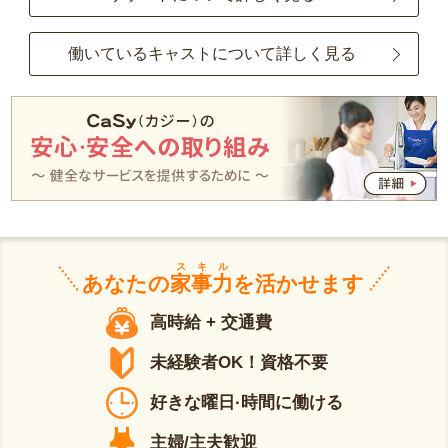
働いているキャストについて詳しく見る
スキル
あなたの
家事力
を活かせます
高時給 + 交通費
未経験者OK！資格不要
好きな曜日·時間に働ける
主婦/主夫歓迎