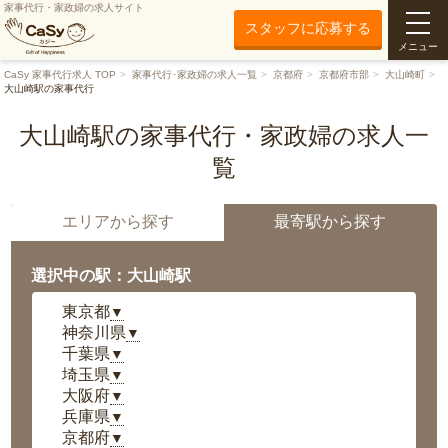
家事代行・家政婦の求人サイト
スタッフに応募する
メニュー
CaSy 家事代行求人 TOP
家事代行･家政婦の求人一覧
京都府
京都府市部
大山崎町
大山崎駅の家事代行
大山崎駅の家事代行・家政婦の求人一
覧
エリアから探す
最寄駅から探す
選択中の駅：大山崎駅
東京都
▼
神奈川県
▼
千葉県
▼
埼玉県
▼
大阪府
▼
兵庫県
▼
京都府
▼