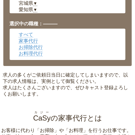
宮城県
▼
愛知県
▼
福井県
▼
岡山県
▼
選択中の職種：———
広島県
▼
すべて
沖縄県
▼
家事代行
お掃除代行
お料理代行
求人の多くがご依頼日当日に確定してしまいますので、以
下の求人情報は、実例として御覧ください。
求人はたくさんございますので、ぜひキャスト登録よろし
くお願いします。
カジー
CaSy
の家事代行とは
お客様に代わり「
お掃除
」や「
お料理
」を行うお仕事です。