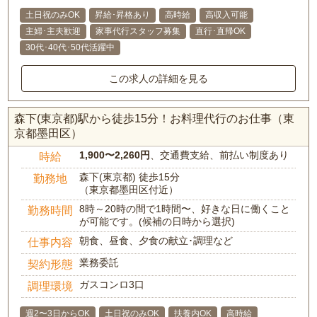
土日祝のみOK
昇給･昇格あり
高時給
高収入可能
主婦･主夫歓迎
家事代行スタッフ募集
直行･直帰OK
30代･40代･50代活躍中
この求人の詳細を見る
森下(東京都)駅から徒歩15分！お料理代行のお仕事（東
京都墨田区）
1,900〜2,260円
、交通費支給、前払い制度あり
時給
森下(東京都) 徒歩15分
勤務地
（東京都墨田区付近）
8時～20時の間で1時間〜、好きな日に働くこと
勤務時間
が可能です。(候補の日時から選択)
朝食、昼食、夕食の献立･調理など
仕事内容
業務委託
契約形態
ガスコンロ3口
調理環境
週2〜3日からOK
土日祝のみOK
扶養内OK
高時給