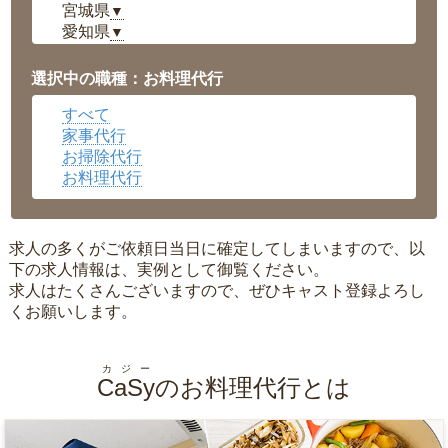
宮城県
▼
愛知県
▼
福井県
▼
岡山県
▼
選択中の職種：お料理代行
広島県
▼
すべて
沖縄県
▼
家事代行
お掃除代行
お料理代行
求人の多くがご依頼日当日に確定してしまいますので、以
下の求人情報は、実例として御覧ください。
求人はたくさんございますので、ぜひキャスト登録よろし
くお願いします。
カジー
CaSy
のお料理代行とは