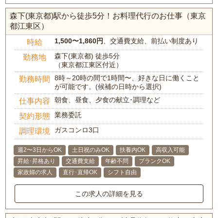
森下(東京都)駅から徒歩5分！お料理代行のお仕事（東京
都江東区）
1,500〜1,860円
、交通費支給、前払い制度あり
時給
森下(東京都) 徒歩5分
勤務地
（東京都江東区付近）
8時～20時の間で1時間〜、好きな日に働くこと
勤務時間
が可能です。(候補の日時から選択)
朝食、昼食、夕食の献立･調理など
仕事内容
業務委託
契約形態
ガスコンロ3口
調理環境
週2〜3日からOK
土日祝のみOK
扶養内OK
高収入可能
昇給･昇格あり
交通費支給
年齢不問
ブランクOK
家政婦の求人
直行･直帰OK
シフト自由
この求人の詳細を見る