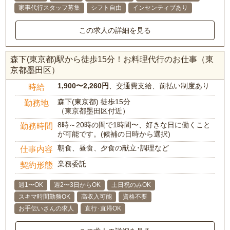
家事代行スタッフ募集
シフト自由
インセンティブあり
この求人の詳細を見る
森下(東京都)駅から徒歩15分！お料理代行のお仕事（東
京都墨田区）
1,900〜2,260円
、交通費支給、前払い制度あり
時給
森下(東京都) 徒歩15分
勤務地
（東京都墨田区付近）
8時～20時の間で1時間〜、好きな日に働くこと
勤務時間
が可能です。(候補の日時から選択)
朝食、昼食、夕食の献立･調理など
仕事内容
業務委託
契約形態
週1〜OK
週2〜3日からOK
土日祝のみOK
スキマ時間勤務OK
高収入可能
資格不要
お手伝いさんの求人
直行･直帰OK