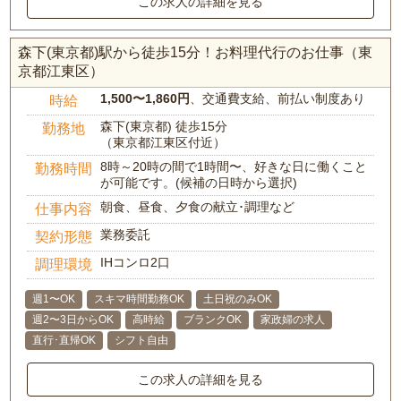
この求人の詳細を見る
森下(東京都)駅から徒歩15分！お料理代行のお仕事（東
京都江東区）
1,500〜1,860円
、交通費支給、前払い制度あり
時給
森下(東京都) 徒歩15分
勤務地
（東京都江東区付近）
8時～20時の間で1時間〜、好きな日に働くこと
勤務時間
が可能です。(候補の日時から選択)
朝食、昼食、夕食の献立･調理など
仕事内容
業務委託
契約形態
IHコンロ2口
調理環境
週1〜OK
スキマ時間勤務OK
土日祝のみOK
週2〜3日からOK
高時給
ブランクOK
家政婦の求人
直行･直帰OK
シフト自由
この求人の詳細を見る