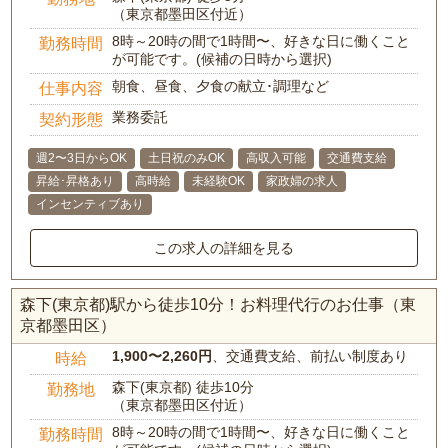
（東京都墨田区付近）
8時～20時の間で1時間〜、好きな日に働くこと
勤務時間
が可能です。(候補の日時から選択)
朝食、昼食、夕食の献立･調理など
仕事内容
業務委託
契約形態
週2〜3日からOK
土日祝のみOK
高収入可能
交通費支給
昇給･昇格あり
高時給
未経験OK
家政婦の求人
インセンティブあり
この求人の詳細を見る
森下(東京都)駅から徒歩10分！お料理代行のお仕事（東
京都墨田区）
1,900〜2,260円
、交通費支給、前払い制度あり
時給
森下(東京都) 徒歩10分
勤務地
（東京都墨田区付近）
8時～20時の間で1時間〜、好きな日に働くこと
勤務時間