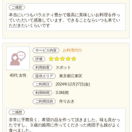
ご感想
本当にいつもバラエティ豊かで最高に美味しいお料理を作っ
ていただいて感激しています。できることならいつも来てい
ただきたいくらいです
お料理代行
サービス内容
評価
スポット
利用頻度
40代 女性
東京都江東区
提供エリア
2024年12月27日(金)
ご利用日
3.0時間
利用時間
作りおき
ご利用目的
ご感想
非常に手際良く、希望の品を作って頂きました。味も良かっ
たですし、３歳の娘用に作ってくださった肉団子も娘がよく
食べました。