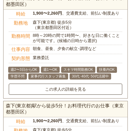
都墨田区）
1,900〜2,260円
、交通費支給、前払い制度あり
時給
森下(東京都) 徒歩5分
勤務地
（東京都墨田区付近）
8時～20時の間で1時間〜、好きな日に働くこと
勤務時間
が可能です。(候補の日時から選択)
朝食、昼食、夕食の献立･調理など
仕事内容
業務委託
契約形態
週2〜3日からOK
週1〜OK
スキマ時間勤務OK
扶養内OK
学歴不問
家事代行スタッフ募集
30代･40代･50代活躍中
この求人の詳細を見る
森下(東京都)駅から徒歩5分！お料理代行のお仕事（東京
都墨田区）
1,900〜2,260円
、交通費支給、前払い制度あり
時給
森下(東京都) 徒歩5分
勤務地