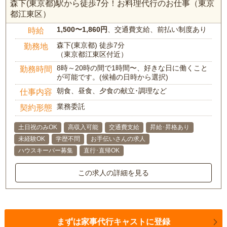
森下(東京都)駅から徒歩7分！お料理代行のお仕事（東京
都江東区）
1,500〜1,860円
、交通費支給、前払い制度あり
時給
森下(東京都) 徒歩7分
勤務地
（東京都江東区付近）
8時～20時の間で1時間〜、好きな日に働くこと
勤務時間
が可能です。(候補の日時から選択)
朝食、昼食、夕食の献立･調理など
仕事内容
業務委託
契約形態
土日祝のみOK
高収入可能
交通費支給
昇給･昇格あり
未経験OK
学歴不問
お手伝いさんの求人
ハウスキーパー募集
直行･直帰OK
この求人の詳細を見る
まずは家事代行キャストに登録