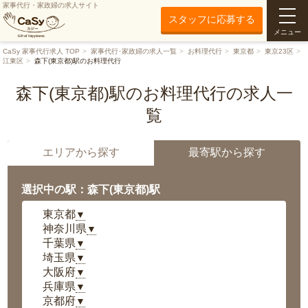
家事代行・家政婦の求人サイト
スタッフに応募する
メニュー
CaSy 家事代行求人 TOP
家事代行･家政婦の求人一覧
お料理代行
東京都
東京23区
江東区
森下(東京都)駅のお料理代行
森下(東京都)駅のお料理代行の求人一
覧
エリアから探す
最寄駅から探す
選択中の駅：森下(東京都)駅
東京都
▼
神奈川県
▼
千葉県
▼
埼玉県
▼
大阪府
▼
兵庫県
▼
京都府
▼