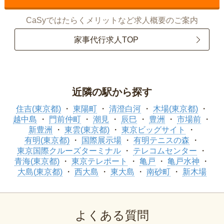
CaSyではたらくメリットなど求人概要のご案内
家事代行求人TOP
近隣の駅から探す
住吉(東京都)
東陽町
清澄白河
木場(東京都)
越中島
門前仲町
潮見
辰巳
豊洲
市場前
新豊洲
東雲(東京都)
東京ビッグサイト
有明(東京都)
国際展示場
有明テニスの森
東京国際クルーズターミナル
テレコムセンター
青海(東京都)
東京テレポート
亀戸
亀戸水神
大島(東京都)
西大島
東大島
南砂町
新木場
よくある質問