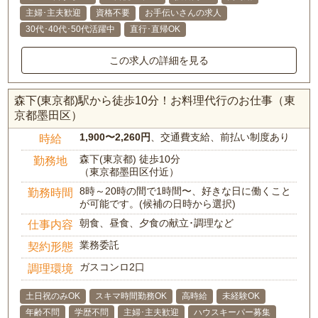
主婦･主夫歓迎
資格不要
お手伝いさんの求人
30代･40代･50代活躍中
直行･直帰OK
この求人の詳細を見る
森下(東京都)駅から徒歩10分！お料理代行のお仕事（東
京都墨田区）
1,900〜2,260円
、交通費支給、前払い制度あり
時給
森下(東京都) 徒歩10分
勤務地
（東京都墨田区付近）
8時～20時の間で1時間〜、好きな日に働くこと
勤務時間
が可能です。(候補の日時から選択)
朝食、昼食、夕食の献立･調理など
仕事内容
業務委託
契約形態
ガスコンロ2口
調理環境
土日祝のみOK
スキマ時間勤務OK
高時給
未経験OK
年齢不問
学歴不問
主婦･主夫歓迎
ハウスキーパー募集