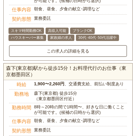
が可能です。(候補の日時から選択)
朝食、昼食、夕食の献立･調理など
仕事内容
業務委託
契約形態
スキマ時間勤務OK
高収入可能
ブランクOK
ハウスキーパー募集
家政婦の求人
30代･40代･50代活躍中
この求人の詳細を見る
森下(東京都)駅から徒歩15分！お料理代行のお仕事（東
京都墨田区）
1,900〜2,260円
、交通費支給、前払い制度あり
時給
森下(東京都) 徒歩15分
勤務地
（東京都墨田区付近）
8時～20時の間で1時間〜、好きな日に働くこと
勤務時間
が可能です。(候補の日時から選択)
朝食、昼食、夕食の献立･調理など
仕事内容
業務委託
契約形態