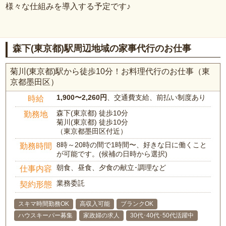
様々な仕組みを導入する予定です♪
森下(東京都)駅周辺地域の家事代行のお仕事
菊川(東京都)駅から徒歩10分！お料理代行のお仕事（東
京都墨田区）
1,900〜2,260円
、交通費支給、前払い制度あり
時給
森下(東京都) 徒歩10分
勤務地
菊川(東京都) 徒歩10分
（東京都墨田区付近）
8時～20時の間で1時間〜、好きな日に働くこと
勤務時間
が可能です。(候補の日時から選択)
朝食、昼食、夕食の献立･調理など
仕事内容
業務委託
契約形態
スキマ時間勤務OK
高収入可能
ブランクOK
ハウスキーパー募集
家政婦の求人
30代･40代･50代活躍中