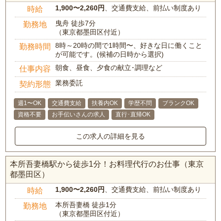
1,900〜2,260円
、交通費支給、前払い制度あり
時給
曳舟 徒歩7分
勤務地
（東京都墨田区付近）
8時～20時の間で1時間〜、好きな日に働くこと
勤務時間
が可能です。(候補の日時から選択)
朝食、昼食、夕食の献立･調理など
仕事内容
業務委託
契約形態
週1〜OK
交通費支給
扶養内OK
学歴不問
ブランクOK
資格不要
お手伝いさんの求人
直行･直帰OK
この求人の詳細を見る
本所吾妻橋駅から徒歩1分！お料理代行のお仕事（東京
都墨田区）
1,900〜2,260円
、交通費支給、前払い制度あり
時給
本所吾妻橋 徒歩1分
勤務地
（東京都墨田区付近）