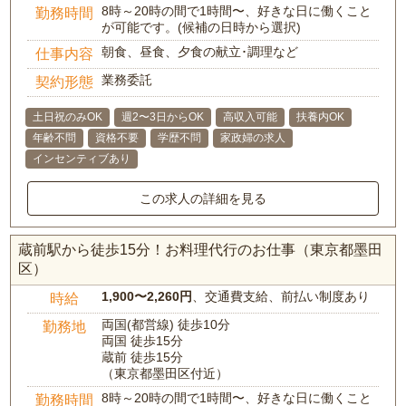
8時～20時の間で1時間〜、好きな日に働くこと
勤務時間
が可能です。(候補の日時から選択)
朝食、昼食、夕食の献立･調理など
仕事内容
業務委託
契約形態
土日祝のみOK
週2〜3日からOK
高収入可能
扶養内OK
年齢不問
資格不要
学歴不問
家政婦の求人
インセンティブあり
この求人の詳細を見る
蔵前駅から徒歩15分！お料理代行のお仕事（東京都墨田
区）
1,900〜2,260円
、交通費支給、前払い制度あり
時給
両国(都営線) 徒歩10分
勤務地
両国 徒歩15分
蔵前 徒歩15分
（東京都墨田区付近）
8時～20時の間で1時間〜、好きな日に働くこと
勤務時間