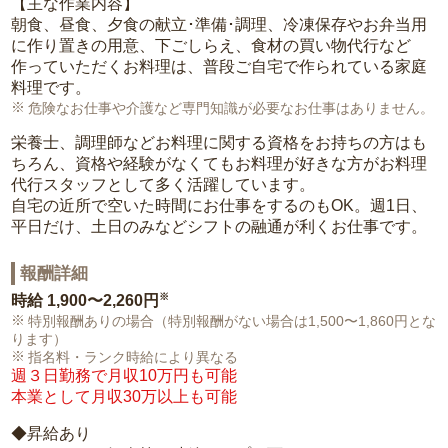
【主な作業内容】
朝食、昼食、夕食の献立･準備･調理、冷凍保存やお弁当用
に作り置きの用意、下ごしらえ、食材の買い物代行など
作っていただくお料理は、普段ご自宅で作られている家庭
料理です。
危険なお仕事や介護など専門知識が必要なお仕事はありません。
栄養士、調理師などお料理に関する資格をお持ちの方はも
ちろん、資格や経験がなくてもお料理が好きな方がお料理
代行スタッフとして多く活躍しています。
自宅の近所で空いた時間にお仕事をするのもOK。週1日、
平日だけ、土日のみなどシフトの融通が利くお仕事です。
報酬詳細
※
時給
1,900〜2,260円
特別報酬ありの場合（特別報酬がない場合は1,500〜1,860円とな
ります）
指名料・ランク時給により異なる
週３日勤務で月収10万円も可能
本業として月収30万以上も可能
◆昇給あり