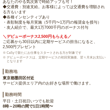
あなたのやる気次第で時給アップも可！
◆交通費：別途支給。お客様によっては交通費を増額され
る方もいます
◆各種インセンティブあり
・表彰制度を毎月実施（5千円〜1万円の報奨金を授与）
・友人紹介で、最大1万7000千円のボーナス付与
＼デビューボーナス2,500円もらえる／
ご応募から30日以内に定期サービスの担当になると、
2,500円プレゼント
CaSyで新たにお仕事をスタートされる方が対象です
デビューボーナスは、定期サービスの初回実施後、翌々月末お支払い
となります
勤務地
東京都墨田区付近
サービス提供エリア内のお好きな場所で働けます。
勤務時間
平日・土日祝日いつでも歓迎
8時～20時の間で1日1時間〜