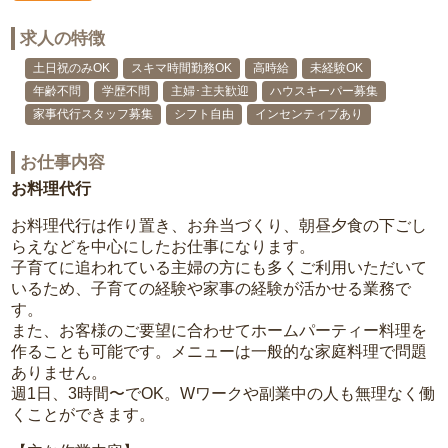
求人の特徴
土日祝のみOK
スキマ時間勤務OK
高時給
未経験OK
年齢不問
学歴不問
主婦･主夫歓迎
ハウスキーパー募集
家事代行スタッフ募集
シフト自由
インセンティブあり
お仕事内容
お料理代行
お料理代行は作り置き、お弁当づくり、朝昼夕食の下ごし
らえなどを中心にしたお仕事になります。
子育てに追われている主婦の方にも多くご利用いただいて
いるため、子育ての経験や家事の経験が活かせる業務で
す。
また、お客様のご要望に合わせてホームパーティー料理を
作ることも可能です。メニューは一般的な家庭料理で問題
ありません。
週1日、3時間〜でOK。Wワークや副業中の人も無理なく働
くことができます。