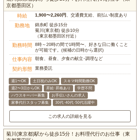
京都墨田区）
1,900〜2,260円
、交通費支給、前払い制度あり
時給
錦糸町 徒歩15分
勤務地
菊川(東京都) 徒歩10分
（東京都墨田区付近）
8時～20時の間で1時間〜、好きな日に働くこと
勤務時間
が可能です。(候補の日時から選択)
朝食、昼食、夕食の献立･調理など
仕事内容
業務委託
契約形態
週1〜OK
土日祝のみOK
スキマ時間勤務OK
週2〜3日からOK
昇給･昇格あり
学歴不問
ハウスキーパー募集
お手伝いさんの求人
家事代行スタッフ募集
30代･40代･50代活躍中
この求人の詳細を見る
菊川(東京都)駅から徒歩15分！お料理代行のお仕事（東