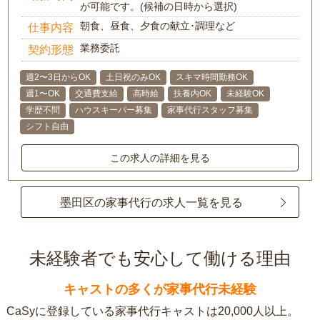
が可能です。(候補の日時から選択)
朝食、昼食、夕食の献立･調理など
仕事内容
業務委託
契約形態
週2〜3日からOK
土日祝のみOK
スキマ時間勤務OK
週1〜OK
交通費支給
高時給
扶養内OK
未経験OK
学歴不問
ハウスキーパー募集
家事代行スタッフ募集
シフト自由
この求人の詳細を見る
墨田区の家事代行の求人一覧を見る
未経験者でも安心して働ける理由
キャストの多くが家事代行未経験
CaSyに登録している家事代行キャストは20,000人以上。