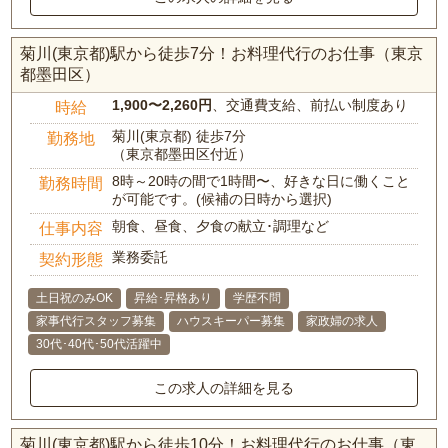
菊川(東京都)駅から徒歩7分！お料理代行のお仕事（東京
都墨田区）
1,900〜2,260円
、交通費支給、前払い制度あり
時給
菊川(東京都) 徒歩7分
勤務地
（東京都墨田区付近）
8時～20時の間で1時間〜、好きな日に働くこと
勤務時間
が可能です。(候補の日時から選択)
朝食、昼食、夕食の献立･調理など
仕事内容
業務委託
契約形態
土日祝のみOK
昇給･昇格あり
学歴不問
家事代行スタッフ募集
ハウスキーパー募集
家政婦の求人
30代･40代･50代活躍中
この求人の詳細を見る
菊川(東京都)駅から徒歩10分！お料理代行のお仕事（東