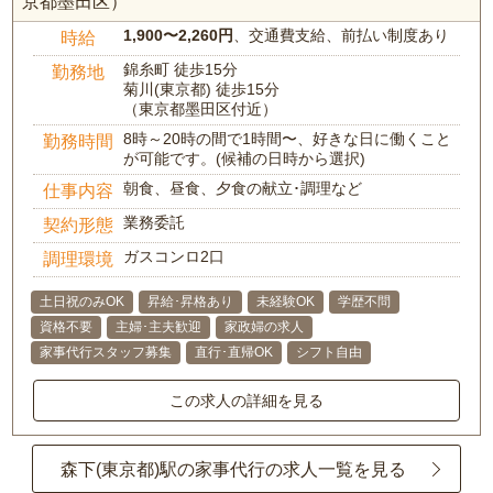
京都墨田区）
1,900〜2,260円
、交通費支給、前払い制度あり
時給
錦糸町 徒歩15分
勤務地
菊川(東京都) 徒歩15分
（東京都墨田区付近）
8時～20時の間で1時間〜、好きな日に働くこと
勤務時間
が可能です。(候補の日時から選択)
朝食、昼食、夕食の献立･調理など
仕事内容
業務委託
契約形態
ガスコンロ2口
調理環境
土日祝のみOK
昇給･昇格あり
未経験OK
学歴不問
資格不要
主婦･主夫歓迎
家政婦の求人
家事代行スタッフ募集
直行･直帰OK
シフト自由
この求人の詳細を見る
森下(東京都)駅の家事代行の求人一覧を見る