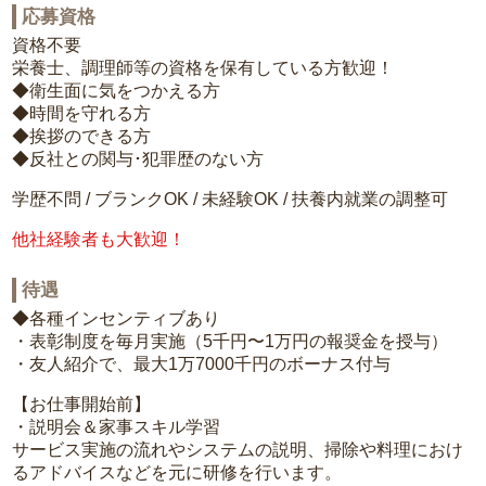
応募資格
資格不要
栄養士、調理師等の資格を保有している方歓迎！
◆衛生面に気をつかえる方
◆時間を守れる方
◆挨拶のできる方
◆反社との関与･犯罪歴のない方
学歴不問 / ブランクOK / 未経験OK / 扶養内就業の調整可
他社経験者も大歓迎！
待遇
◆各種インセンティブあり
・表彰制度を毎月実施（5千円〜1万円の報奨金を授与）
・友人紹介で、最大1万7000千円のボーナス付与
【お仕事開始前】
・説明会＆家事スキル学習
サービス実施の流れやシステムの説明、掃除や料理におけ
るアドバイスなどを元に研修を行います。