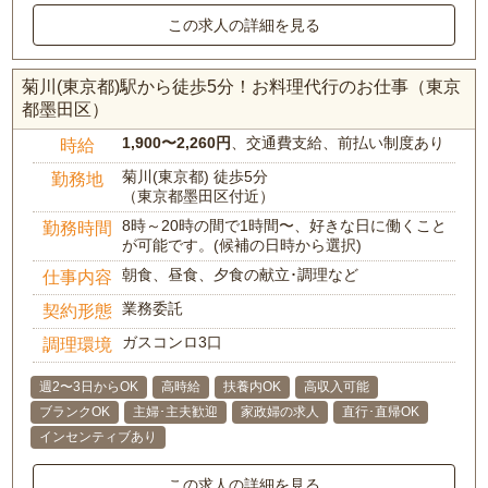
この求人の詳細を見る
菊川(東京都)駅から徒歩5分！お料理代行のお仕事（東京
都墨田区）
1,900〜2,260円
、交通費支給、前払い制度あり
時給
菊川(東京都) 徒歩5分
勤務地
（東京都墨田区付近）
8時～20時の間で1時間〜、好きな日に働くこと
勤務時間
が可能です。(候補の日時から選択)
朝食、昼食、夕食の献立･調理など
仕事内容
業務委託
契約形態
ガスコンロ3口
調理環境
週2〜3日からOK
高時給
扶養内OK
高収入可能
ブランクOK
主婦･主夫歓迎
家政婦の求人
直行･直帰OK
インセンティブあり
この求人の詳細を見る