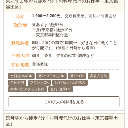
東あずま駅から徒歩7分！お料理代行のお仕事（東京都
墨田区）
1,900〜2,260円
、交通費支給、前払い制度あり
時給
東あずま 徒歩7分
勤務地
平井(東京都) 徒歩10分
（東京都墨田区付近）
8時～20時の間で1時間〜、好きな日に働くこと
勤務時間
が可能です。(候補の日時から選択)
朝食、昼食、夕食の献立･調理など
仕事内容
業務委託
契約形態
土日祝のみOK
週2〜3日からOK
週1〜OK
高収入可能
年齢不問
ブランクOK
お手伝いさんの求人
家事代行スタッフ募集
直行･直帰OK
この求人の詳細を見る
曳舟駅から徒歩7分！お料理代行のお仕事（東京都墨田
区）