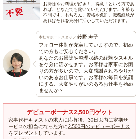
お掃除やお料理が好き！、得意！という方であ
れば、どなたでも働いていただけます。年齢も
不問です。もちろん、資格や免許、職務経験が
あればそれを充分に活かしていただけます。
鈴野 寿子
本社サポートスタッフ
フォロー体制が充実していますので、初め
ての方もご安心ください。
あなたのお掃除や整理収納の経験やスキル
を存分に活かせます。お客様は家事にお困
りの方が多いので、大変感謝されるやりが
いのあるお仕事です。お客様の毎日を笑顔
にする、大変やりがいのあるお仕事を始め
ませんか？
デビューボーナス2,500円ゲット
家事代行キャストの求人に応募後、30日以内に定期サ
ービスの担当になった方に
2,500円のデビューボーナス
をプレゼント
しています。