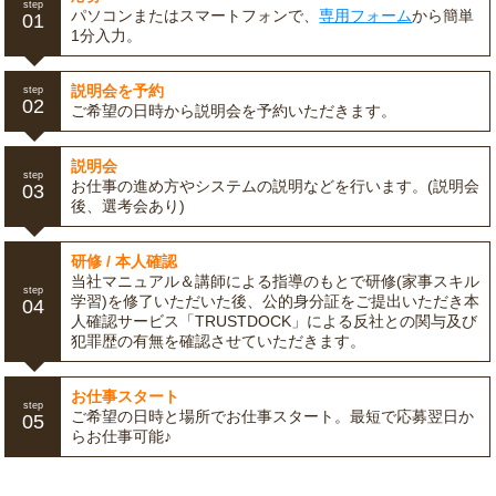
step
パソコンまたはスマートフォンで、
専用フォーム
から簡単
01
1分入力。
説明会を予約
step
02
ご希望の日時から説明会を予約いただきます。
説明会
step
お仕事の進め方やシステムの説明などを行います。(説明会
03
後、選考会あり)
研修 / 本人確認
当社マニュアル＆講師による指導のもとで研修(家事スキル
step
学習)を修了いただいた後、公的身分証をご提出いただき本
04
人確認サービス「TRUSTDOCK」による反社との関与及び
犯罪歴の有無を確認させていただきます。
お仕事スタート
step
ご希望の日時と場所でお仕事スタート。最短で応募翌日か
05
らお仕事可能♪