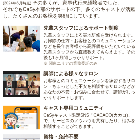
その多くが、家事代行未経験者でした。
(2024年6月時点)
それでもCaSy本部のサポートの下、多くのキャストが活躍
し、たくさんのお客様を笑顔にしています。
先輩スタッフによるサポート制度
先輩スタッフによる実地研修を受けられます。
お掃除の仕方・お客様とのコミュニケーション
などを長年お客様から高評価をいただいている
先輩スタッフから直接教えてもらえます。その
後も1ヶ月間しっかりサポート。
※ 関東エリアの業務委託のみ
講師による様々なサロン
お客様とのコミュニケーションを練習するサロ
ン・ちょっとした不安を相談するサロンなどが
あなたの不安・お悩みに合わせて、講師がしっ
かりサポートします。
キャスト専用コミュニティ
CaSyキャスト限定SNS「CACACO(カカコ)」
で、サービスのノウハウを共有したり、悩みを
相談することができます。
資格・免許不要