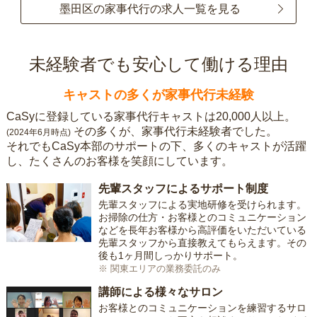
墨田区の家事代行の求人一覧を見る
未経験者でも安心して働ける理由
キャストの多くが家事代行未経験
CaSyに登録している家事代行キャストは20,000人以上。
その多くが、家事代行未経験者でした。
(2024年6月時点)
それでもCaSy本部のサポートの下、多くのキャストが活躍
し、たくさんのお客様を笑顔にしています。
先輩スタッフによるサポート制度
先輩スタッフによる実地研修を受けられます。
お掃除の仕方・お客様とのコミュニケーション
などを長年お客様から高評価をいただいている
先輩スタッフから直接教えてもらえます。その
後も1ヶ月間しっかりサポート。
※ 関東エリアの業務委託のみ
講師による様々なサロン
お客様とのコミュニケーションを練習するサロ