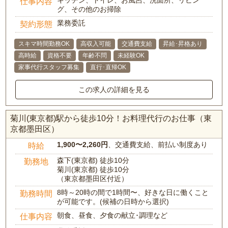
キッチン、トイレ、お風呂、洗面所、リビン
仕事内容
グ、その他のお掃除
業務委託
契約形態
スキマ時間勤務OK
高収入可能
交通費支給
昇給･昇格あり
高時給
資格不要
年齢不問
未経験OK
家事代行スタッフ募集
直行･直帰OK
この求人の詳細を見る
菊川(東京都)駅から徒歩10分！お料理代行のお仕事（東
京都墨田区）
1,900〜2,260円
、交通費支給、前払い制度あり
時給
森下(東京都) 徒歩10分
勤務地
菊川(東京都) 徒歩10分
（東京都墨田区付近）
8時～20時の間で1時間〜、好きな日に働くこと
勤務時間
が可能です。(候補の日時から選択)
朝食、昼食、夕食の献立･調理など
仕事内容