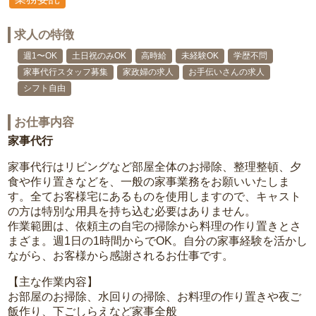
求人の特徴
週1〜OK
土日祝のみOK
高時給
未経験OK
学歴不問
家事代行スタッフ募集
家政婦の求人
お手伝いさんの求人
シフト自由
お仕事内容
家事代行
家事代行はリビングなど部屋全体のお掃除、整理整頓、夕
食や作り置きなどを、一般の家事業務をお願いいたしま
す。全てお客様宅にあるものを使用しますので、キャスト
の方は特別な用具を持ち込む必要はありません。
作業範囲は、依頼主の自宅の掃除から料理の作り置きとさ
まざま。週1日の1時間からでOK。自分の家事経験を活かし
ながら、お客様から感謝されるお仕事です。
【主な作業内容】
お部屋のお掃除、水回りの掃除、お料理の作り置きや夜ご
飯作り、下ごしらえなど家事全般