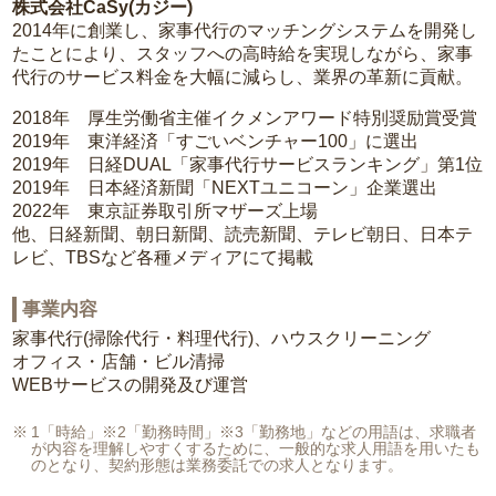
株式会社CaSy(カジー)
2014年に創業し、家事代行のマッチングシステムを開発し
たことにより、スタッフへの高時給を実現しながら、家事
代行のサービス料金を大幅に減らし、業界の革新に貢献。
2018年 厚生労働省主催イクメンアワード特別奨励賞受賞
2019年 東洋経済「すごいベンチャー100」に選出
2019年 日経DUAL「家事代行サービスランキング」第1位
2019年 日本経済新聞「NEXTユニコーン」企業選出
2022年 東京証券取引所マザーズ上場
他、日経新聞、朝日新聞、読売新聞、テレビ朝日、日本テ
レビ、TBSなど各種メディアにて掲載
事業内容
家事代行(掃除代行・料理代行)、ハウスクリーニング
オフィス・店舗・ビル清掃
WEBサービスの開発及び運営
1「時給」※2「勤務時間」※3「勤務地」などの用語は、求職者
が内容を理解しやすくするために、一般的な求人用語を用いたも
のとなり、契約形態は業務委託での求人となります。