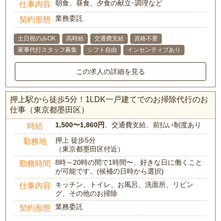
朝食、昼食、夕食の献立･調理など
仕事内容
業務委託
契約形態
土日祝のみOK
高時給
交通費支給
資格不要
家事代行スタッフ募集
シフト自由
インセンティブあり
この求人の詳細を見る
押上駅から徒歩5分！1LDK一戸建てでのお掃除代行のお
仕事（東京都墨田区）
1,500〜1,860円
、交通費支給、前払い制度あり
時給
押上 徒歩5分
勤務地
（東京都墨田区付近）
8時～20時の間で1時間〜、好きな日に働くこと
勤務時間
が可能です。(候補の日時から選択)
キッチン、トイレ、お風呂、洗面所、リビン
仕事内容
グ、その他のお掃除
業務委託
契約形態