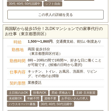
30代･40代･50代活躍中
シフト自由
この求人の詳細を見る
両国駅から徒歩15分！2LDKマンションでの家事代行の
お仕事（東京都墨田区）
1,500〜1,860円
、交通費支給、前払い制度あり
時給
両国 徒歩15分
勤務地
（東京都墨田区付近）
8時～20時の間で1時間〜、好きな日に働くこと
勤務時間
が可能です。(候補の日時から選択)
キッチン、トイレ、お風呂、洗面所、リビン
仕事内容
グ、その他のお掃除
業務委託
契約形態
土日祝のみOK
扶養内OK
昇給･昇格あり
主婦･主夫歓迎
未経験OK
年齢不問
資格不要
お手伝いさんの求人
ハウスキーパー募集
30代･40代･50代活躍中