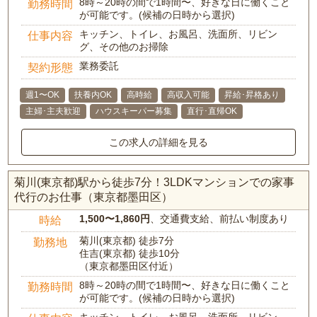
8時～20時の間で1時間〜、好きな日に働くこと
勤務時間
が可能です。(候補の日時から選択)
キッチン、トイレ、お風呂、洗面所、リビン
仕事内容
グ、その他のお掃除
業務委託
契約形態
週1〜OK
扶養内OK
高時給
高収入可能
昇給･昇格あり
主婦･主夫歓迎
ハウスキーパー募集
直行･直帰OK
この求人の詳細を見る
菊川(東京都)駅から徒歩7分！3LDKマンションでの家事
代行のお仕事（東京都墨田区）
1,500〜1,860円
、交通費支給、前払い制度あり
時給
菊川(東京都) 徒歩7分
勤務地
住吉(東京都) 徒歩10分
（東京都墨田区付近）
8時～20時の間で1時間〜、好きな日に働くこと
勤務時間
が可能です。(候補の日時から選択)