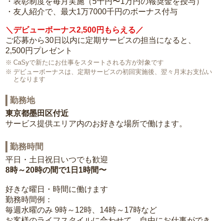
・表彰制度を毎月実施（5千円〜1万円の報奨金を授与）
・友人紹介で、最大1万7000千円のボーナス付与
＼デビューボーナス2,500円もらえる／
ご応募から30日以内に定期サービスの担当になると、
2,500円プレゼント
CaSyで新たにお仕事をスタートされる方が対象です
デビューボーナスは、定期サービスの初回実施後、翌々月末お支払い
となります
勤務地
東京都墨田区付近
サービス提供エリア内のお好きな場所で働けます。
勤務時間
平日・土日祝日いつでも歓迎
8時～20時の間で1日1時間〜
好きな曜日・時間に働けます
勤務時間例：
毎週水曜のみ 9時～12時、14時～17時など
お客様のライフスタイルに合わせて、自由にお仕事ができ