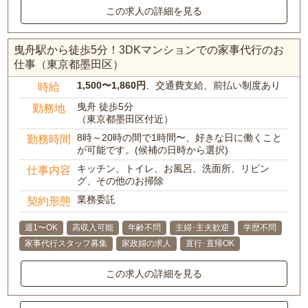
この求人の詳細を見る
曳舟駅から徒歩5分！3DKマンションでの家事代行のお
仕事（東京都墨田区）
1,500〜1,860円
、交通費支給、前払い制度あり
時給
曳舟 徒歩5分
勤務地
（東京都墨田区付近）
8時～20時の間で1時間〜、好きな日に働くこと
勤務時間
が可能です。(候補の日時から選択)
キッチン、トイレ、お風呂、洗面所、リビン
仕事内容
グ、その他のお掃除
業務委託
契約形態
週1〜OK
高収入可能
年齢不問
主婦･主夫歓迎
学歴不問
家事代行スタッフ募集
家政婦の求人
直行･直帰OK
この求人の詳細を見る