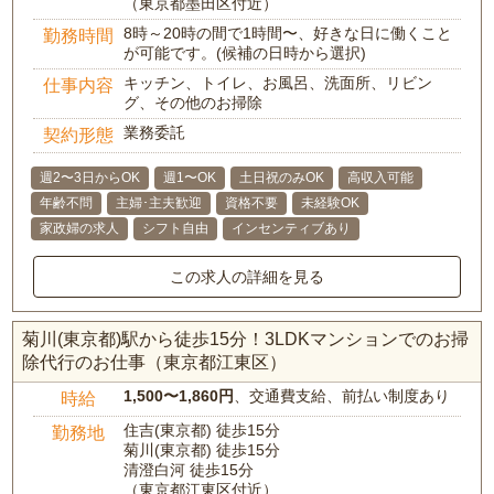
（東京都墨田区付近）
8時～20時の間で1時間〜、好きな日に働くこと
勤務時間
が可能です。(候補の日時から選択)
キッチン、トイレ、お風呂、洗面所、リビン
仕事内容
グ、その他のお掃除
業務委託
契約形態
週2〜3日からOK
週1〜OK
土日祝のみOK
高収入可能
年齢不問
主婦･主夫歓迎
資格不要
未経験OK
家政婦の求人
シフト自由
インセンティブあり
この求人の詳細を見る
菊川(東京都)駅から徒歩15分！3LDKマンションでのお掃
除代行のお仕事（東京都江東区）
1,500〜1,860円
、交通費支給、前払い制度あり
時給
住吉(東京都) 徒歩15分
勤務地
菊川(東京都) 徒歩15分
清澄白河 徒歩15分
（東京都江東区付近）