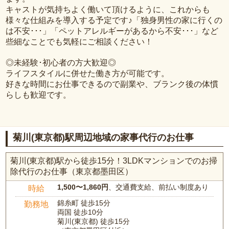
キャストが気持ちよく働いて頂けるように、これからも
様々な仕組みを導入する予定です♪「独身男性の家に行くの
は不安･･･」「ペットアレルギーがあるから不安･･･」など
些細なことでも気軽にご相談ください！
◎未経験･初心者の方大歓迎◎
ライフスタイルに併せた働き方が可能です。
好きな時間にお仕事できるので副業や、ブランク後の体慣
らしも歓迎です。
菊川(東京都)駅周辺地域の家事代行のお仕事
菊川(東京都)駅から徒歩15分！3LDKマンションでのお掃
除代行のお仕事（東京都墨田区）
1,500〜1,860円
、交通費支給、前払い制度あり
時給
錦糸町 徒歩15分
勤務地
両国 徒歩10分
菊川(東京都) 徒歩15分