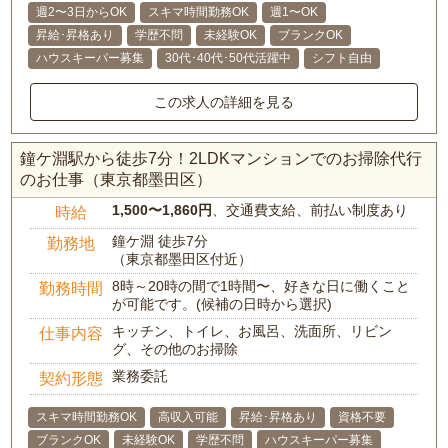
週2〜3日からOK
スキマ時間勤務OK
週1〜OK
昇給･昇格あり
学歴不問
未経験OK
ブランクOK
ハウスキーパー募集
30代･40代･50代活躍中
シフト自由
この求人の詳細を見る
鐘ケ淵駅から徒歩7分！2LDKマンションでのお掃除代行
のお仕事（東京都墨田区）
1,500〜1,860円
、交通費支給、前払い制度あり
時給
鐘ケ淵 徒歩7分
勤務地
（東京都墨田区付近）
8時～20時の間で1時間〜、好きな日に働くこと
勤務時間
が可能です。(候補の日時から選択)
キッチン、トイレ、お風呂、洗面所、リビン
仕事内容
グ、その他のお掃除
業務委託
契約形態
スキマ時間勤務OK
高収入可能
昇給･昇格あり
資格不要
ブランクOK
未経験OK
学歴不問
ハウスキーパー募集