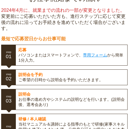
2024年4月に、就業までの流れの一部が変更となりました。
変更前にご応募いただいた方も、進行ステップに応じて変更
後の流れに沿ってお手続きを進めていただく場合がございま
す。
最短で応募翌日からお仕事可能
応募
step
パソコンまたはスマートフォンで、
専用フォーム
から簡単
01
1分入力。
説明会を予約
step
02
ご希望の日時から説明会を予約いただきます。
説明会
step
お仕事の進め方やシステムの説明などを行います。(説明会
03
後、選考会あり)
研修 / 本人確認
当社マニュアル＆講師による指導のもとで研修(家事スキル
step