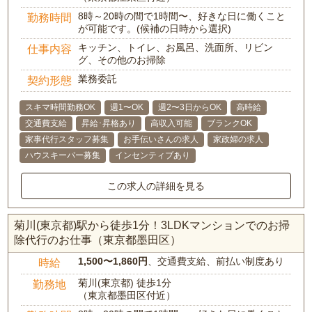
8時～20時の間で1時間〜、好きな日に働くこと
勤務時間
が可能です。(候補の日時から選択)
キッチン、トイレ、お風呂、洗面所、リビン
仕事内容
グ、その他のお掃除
業務委託
契約形態
スキマ時間勤務OK
週1〜OK
週2〜3日からOK
高時給
交通費支給
昇給･昇格あり
高収入可能
ブランクOK
家事代行スタッフ募集
お手伝いさんの求人
家政婦の求人
ハウスキーパー募集
インセンティブあり
この求人の詳細を見る
菊川(東京都)駅から徒歩1分！3LDKマンションでのお掃
除代行のお仕事（東京都墨田区）
1,500〜1,860円
、交通費支給、前払い制度あり
時給
菊川(東京都) 徒歩1分
勤務地
（東京都墨田区付近）