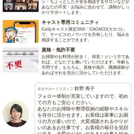
ン・ちょっとした不安を相談するサロンなどが
あなたの不安・お悩みに合わせて、講師がしっ
かりサポートします。
キャスト専用コミュニティ
CaSyキャスト限定SNS「CACACO(カカコ)」
で、サービスのノウハウを共有したり、悩みを
相談することができます。
資格・免許不要
お掃除やお料理が好き！、得意！という方であ
れば、どなたでも働いていただけます。年齢も
不問です。もちろん、資格や免許、職務経験が
あればそれを充分に活かしていただけます。
鈴野 寿子
本社サポートスタッフ
フォロー体制が充実していますので、初め
ての方もご安心ください。
あなたのお掃除や整理収納の経験やスキル
を存分に活かせます。お客様は家事にお困
りの方が多いので、大変感謝されるやりが
いのあるお仕事です。お客様の毎日を笑顔
にする、大変やりがいのあるお仕事を始め