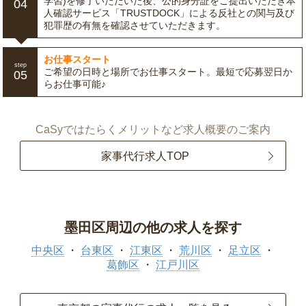
学習)を修了いただいた後、公的身分証をご提出いただき本
04
人確認サービス「TRUSTDOCK」による反社との関与及び
犯罪歴の有無を確認させていただきます。
お仕事スタート
step
ご希望の日時と場所でお仕事スタート。最短で応募翌日か
05
らお仕事可能♪
CaSyではたらくメリットなど求人概要のご案内
家事代行求人TOP
墨田区周辺の他の求人を探す
中央区
台東区
江東区
荒川区
足立区
葛飾区
江戸川区