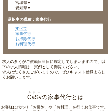
宮城県
▼
愛知県
▼
福井県
▼
岡山県
▼
選択中の職種：家事代行
広島県
▼
すべて
沖縄県
▼
家事代行
お掃除代行
お料理代行
求人の多くがご依頼日当日に確定してしまいますので、以
下の求人情報は、実例として御覧ください。
求人はたくさんございますので、ぜひキャスト登録よろし
くお願いします。
カジー
CaSy
の家事代行とは
お客様に代わり「
お掃除
」や「
お料理
」を行うお仕事です。