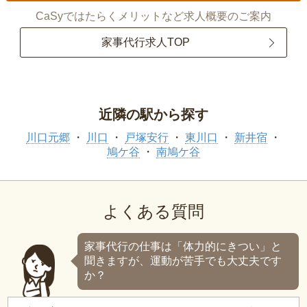
CaSyではたらくメリットなど求人概要のご案内
家事代行求人TOP
近隣の駅から探す
川口元郷
川口
戸塚安行
東川口
新井宿
鳩ケ谷
南鳩ケ谷
よくある質問
家事代行の仕事は「体力的にきつい」と
聞きますが、運動が苦手でも大丈夫です
か？