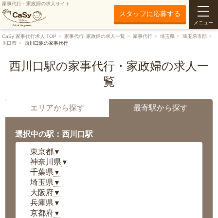
家事代行・家政婦の求人サイト
スタッフに応募する
メニュー
CaSy 家事代行求人 TOP
家事代行･家政婦の求人一覧
家事代行
埼玉県
埼玉県市部
川口市
西川口駅の家事代行
西川口駅の家事代行・家政婦の求人一
覧
エリアから探す
最寄駅から探す
選択中の駅：西川口駅
東京都
▼
神奈川県
▼
千葉県
▼
埼玉県
▼
大阪府
▼
兵庫県
▼
京都府
▼