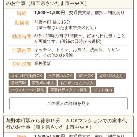
のお仕事（埼玉県さいたま市中央区）
1,500〜1,860円
、交通費支給、前払い制度あり
時給
与野本町 徒歩15分
勤務地
（埼玉県さいたま市中央区付近）
8時～20時の間で1時間〜、好きな日に働くこと
勤務時間
が可能です。(候補の日時から選択)
キッチン、トイレ、お風呂、洗面所、リビン
仕事内容
グ、その他のお掃除
業務委託
契約形態
スキマ時間勤務OK
土日祝のみOK
週1〜OK
昇給･昇格あり
学歴不問
家政婦の求人
お手伝いさんの求人
ハウスキーパー募集
家事代行スタッフ募集
シフト自由
この求人の詳細を見る
与野本町駅から徒歩15分！2LDKマンションでの家事代
行のお仕事（埼玉県さいたま市中央区）
1,500〜1,860円
、交通費支給、前払い制度あり
時給