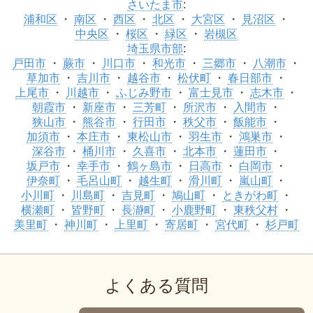
さいたま市
:
浦和区
南区
西区
北区
大宮区
見沼区
中央区
桜区
緑区
岩槻区
埼玉県市部
:
戸田市
蕨市
川口市
和光市
三郷市
八潮市
草加市
吉川市
越谷市
松伏町
春日部市
上尾市
川越市
ふじみ野市
富士見市
志木市
朝霞市
新座市
三芳町
所沢市
入間市
狭山市
熊谷市
行田市
秩父市
飯能市
加須市
本庄市
東松山市
羽生市
鴻巣市
深谷市
桶川市
久喜市
北本市
蓮田市
坂戸市
幸手市
鶴ヶ島市
日高市
白岡市
伊奈町
毛呂山町
越生町
滑川町
嵐山町
小川町
川島町
吉見町
鳩山町
ときがわ町
横瀬町
皆野町
長瀞町
小鹿野町
東秩父村
美里町
神川町
上里町
寄居町
宮代町
杉戸町
よくある質問