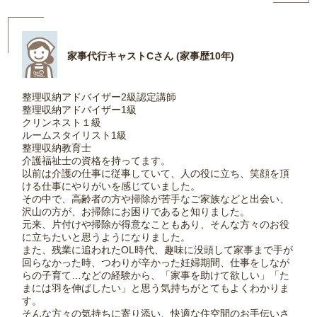
家事代行キャストCさん (家事歴10年)
整理収納アドバイザー2級認定講師
整理収納アドバイザー1級
クリンネスト１級
ルームスタイリスト1級
整理収納教育士
介護福祉士の資格を持ってます。
以前は介護の仕事に従事していて、人の役に立ち、笑顔を頂
ける仕事にやりがいを感じていました。
その中で、高齢者の方や掃除が苦手なご家族などと出会い、
沢山の方が、お掃除にお困りであると知りました。
元来、片付けや掃除が得意なこともあり、そんな方々のお役
に立ちたいと思うようになりました。
また、残業に追われたOL時代、趣味に没頭して家事まで手が
回らなかった時、つわりが辛かった妊婦期間、仕事をしなが
らの子育て…などの経験から、「家事を助けて欲しい」「た
まには羽を伸ばしたい」と思う気持ちがとてもよくわかりま
す。
そんな方々の気持ちに寄り添い、快適な住空間のお手伝いさ