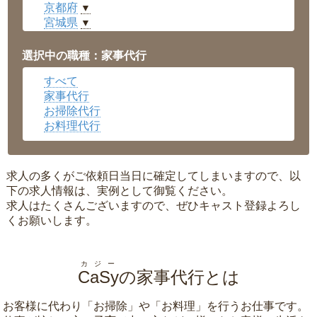
京都府
▼
宮城県
▼
愛知県
▼
福井県
▼
選択中の職種：家事代行
岡山県
▼
すべて
広島県
▼
家事代行
沖縄県
▼
お掃除代行
お料理代行
求人の多くがご依頼日当日に確定してしまいますので、以
下の求人情報は、実例として御覧ください。
求人はたくさんございますので、ぜひキャスト登録よろし
くお願いします。
カジー
CaSy
の家事代行とは
お客様に代わり「
お掃除
」や「
お料理
」を行うお仕事です。