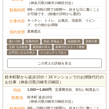
（神奈川県川崎市川崎区付近）
8時～20時の間で1時間〜、好きな日に働くこと
勤務時間
が可能です。(候補の日時から選択)
キッチン、トイレ、お風呂、洗面所、リビン
仕事内容
グ、その他のお掃除
業務委託
契約形態
週1〜OK
扶養内OK
昇給･昇格あり
未経験OK
資格不要
主婦･主夫歓迎
家政婦の求人
家事代行スタッフ募集
お手伝いさんの求人
インセンティブあり
この求人の詳細を見る
鈴木町駅から徒歩10分！1Kマンションでのお掃除代行の
お仕事（神奈川県川崎市川崎区）
1,500〜1,860円
、交通費支給、前払い制度あり
時給
鈴木町 徒歩10分
勤務地
（神奈川県川崎市川崎区付近）
8時～20時の間で1時間〜、好きな日に働くこと
勤務時間