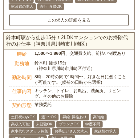
家政婦の求人
直行･直帰OK
この求人の詳細を見る
鈴木町駅から徒歩15分！2LDKマンションでのお掃除代
行のお仕事（神奈川県川崎市川崎区）
1,500〜1,860円
、交通費支給、前払い制度あり
時給
鈴木町 徒歩15分
勤務地
（神奈川県川崎市川崎区付近）
8時～20時の間で1時間〜、好きな日に働くこと
勤務時間
が可能です。(候補の日時から選択)
キッチン、トイレ、お風呂、洗面所、リビン
仕事内容
グ、その他のお掃除
業務委託
契約形態
土日祝のみOK
週1〜OK
昇給･昇格あり
高時給
高収入可能
未経験OK
ブランクOK
学歴不問
家事代行スタッフ募集
お手伝いさんの求人
家政婦の求人