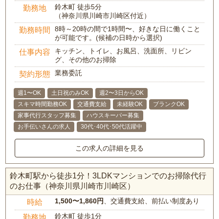
鈴木町 徒歩5分
勤務地
（神奈川県川崎市川崎区付近）
8時～20時の間で1時間〜、好きな日に働くこと
勤務時間
が可能です。(候補の日時から選択)
キッチン、トイレ、お風呂、洗面所、リビン
仕事内容
グ、その他のお掃除
業務委託
契約形態
週1〜OK
土日祝のみOK
週2〜3日からOK
スキマ時間勤務OK
交通費支給
未経験OK
ブランクOK
家事代行スタッフ募集
ハウスキーパー募集
お手伝いさんの求人
30代･40代･50代活躍中
この求人の詳細を見る
鈴木町駅から徒歩1分！3LDKマンションでのお掃除代行
のお仕事（神奈川県川崎市川崎区）
1,500〜1,860円
、交通費支給、前払い制度あり
時給
鈴木町 徒歩1分
勤務地