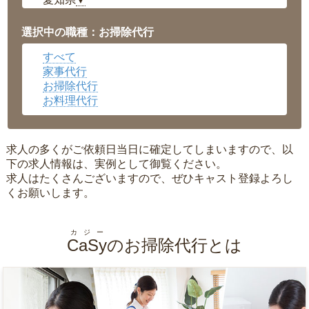
▼
福井県
▼
岡山県
▼
選択中の職種：お掃除代行
広島県
▼
すべて
沖縄県
▼
家事代行
お掃除代行
お料理代行
求人の多くがご依頼日当日に確定してしまいますので、以
下の求人情報は、実例として御覧ください。
求人はたくさんございますので、ぜひキャスト登録よろし
くお願いします。
カジー
CaSy
のお掃除代行とは