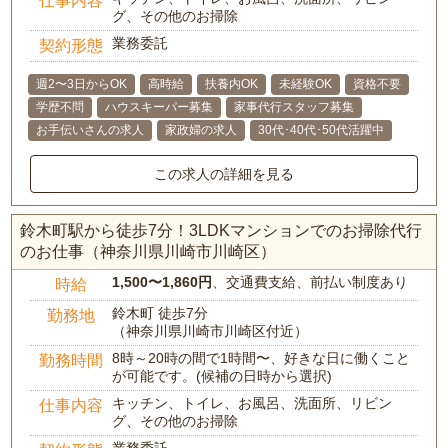
仕事内容
グ、その他のお掃除
業務委託
契約形態
週2〜3日からOK
高時給
扶養内OK
未経験OK
資格不要
学歴不問
ハウスキーパー募集
家事代行スタッフ募集
お手伝いさんの求人
家政婦の求人
30代･40代･50代活躍中
この求人の詳細を見る
鈴木町駅から徒歩7分！3LDKマンションでのお掃除代行
のお仕事（神奈川県川崎市川崎区）
1,500〜1,860円
、交通費支給、前払い制度あり
時給
鈴木町 徒歩7分
勤務地
（神奈川県川崎市川崎区付近）
8時～20時の間で1時間〜、好きな日に働くこと
勤務時間
が可能です。(候補の日時から選択)
キッチン、トイレ、お風呂、洗面所、リビン
仕事内容
グ、その他のお掃除