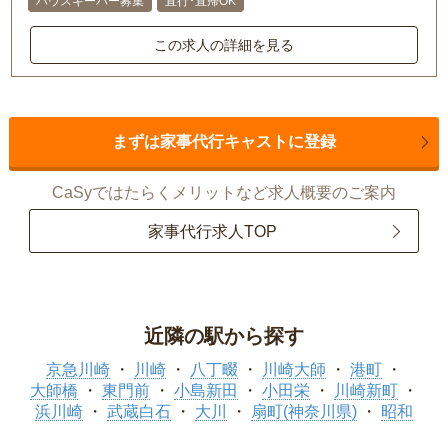
ハウスキーパー募集
直行･直帰OK
この求人の詳細を見る
まずは家事代行キャストに登録
CaSyではたらくメリットなど求人概要のご案内
家事代行求人TOP
近隣の駅から探す
京急川崎
川崎
八丁畷
川崎大師
港町
大師橋
東門前
小島新田
小田栄
川崎新町
浜川崎
武蔵白石
大川
扇町(神奈川県)
昭和