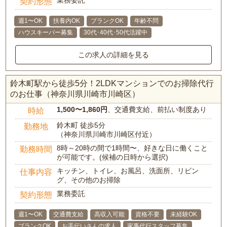
業務委託
契約形態
週1〜OK
扶養内OK
ブランクOK
年齢不問
ハウスキーパー募集
30代･40代･50代活躍中
この求人の詳細を見る
鈴木町駅から徒歩5分！2LDKマンションでのお掃除代行
のお仕事（神奈川県川崎市川崎区）
1,500〜1,860円
、交通費支給、前払い制度あり
時給
鈴木町 徒歩5分
勤務地
（神奈川県川崎市川崎区付近）
8時～20時の間で1時間〜、好きな日に働くこと
勤務時間
が可能です。(候補の日時から選択)
キッチン、トイレ、お風呂、洗面所、リビン
仕事内容
グ、その他のお掃除
業務委託
契約形態
週1〜OK
交通費支給
高収入可能
資格不要
未経験OK
ブランクOK
お手伝いさんの求人
家事代行スタッフ募集