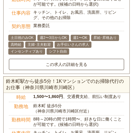
が可能です。(候補の日時から選択)
キッチン、トイレ、お風呂、洗面所、リビン
仕事内容
グ、その他のお掃除
業務委託
契約形態
土日祝のみOK
週2〜3日からOK
週1〜OK
昇給･昇格あり
高時給
主婦･主夫歓迎
お手伝いさんの求人
インセンティブあり
シフト自由
この求人の詳細を見る
鈴木町駅から徒歩5分！1Kマンションでのお掃除代行の
お仕事（神奈川県川崎市川崎区）
1,500〜1,860円
、交通費支給、前払い制度あり
時給
鈴木町 徒歩5分
勤務地
（神奈川県川崎市川崎区付近）
8時～20時の間で1時間〜、好きな日に働くこと
勤務時間
が可能です。(候補の日時から選択)
キッチン、トイレ、お風呂、洗面所、リビン