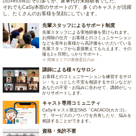
その多くが、家事代行未経験者でした。
(2024年6月時点)
それでもCaSy本部のサポートの下、多くのキャストが活躍
し、たくさんのお客様を笑顔にしています。
先輩スタッフによるサポート制度
先輩スタッフによる実地研修を受けられます。
お掃除の仕方・お客様とのコミュニケーション
などを長年お客様から高評価をいただいている
先輩スタッフから直接教えてもらえます。その
後も1ヶ月間しっかりサポート。
※ 関東エリアの業務委託のみ
講師による様々なサロン
お客様とのコミュニケーションを練習するサロ
ン・ちょっとした不安を相談するサロンなどが
あなたの不安・お悩みに合わせて、講師がしっ
かりサポートします。
キャスト専用コミュニティ
CaSyキャスト限定SNS「CACACO(カカコ)」
で、サービスのノウハウを共有したり、悩みを
相談することができます。
資格・免許不要