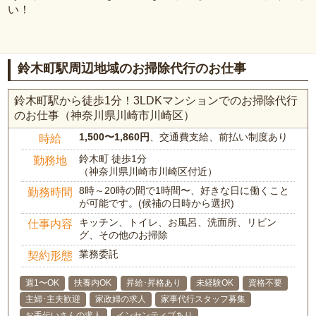
い！
鈴木町駅周辺地域のお掃除代行のお仕事
鈴木町駅から徒歩1分！3LDKマンションでのお掃除代行
のお仕事（神奈川県川崎市川崎区）
1,500〜1,860円
、交通費支給、前払い制度あり
時給
鈴木町 徒歩1分
勤務地
（神奈川県川崎市川崎区付近）
8時～20時の間で1時間〜、好きな日に働くこと
勤務時間
が可能です。(候補の日時から選択)
キッチン、トイレ、お風呂、洗面所、リビン
仕事内容
グ、その他のお掃除
業務委託
契約形態
週1〜OK
扶養内OK
昇給･昇格あり
未経験OK
資格不要
主婦･主夫歓迎
家政婦の求人
家事代行スタッフ募集
お手伝いさんの求人
インセンティブあり