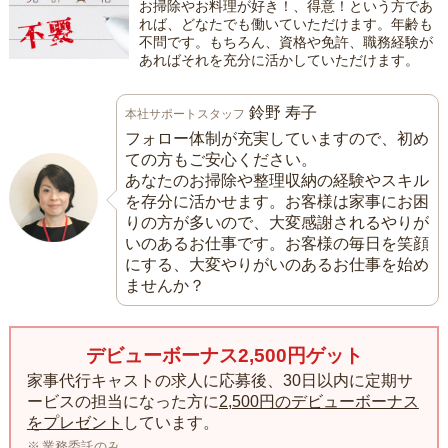
お掃除やお料理が好き！、得意！という方であ
れば、どなたでも働いていただけます。年齢も
不問です。もちろん、資格や免許、職務経験が
あればそれを充分に活かしていただけます。
鈴野 寿子
本社サポートスタッフ
フォロー体制が充実していますので、初め
ての方もご安心ください。
あなたのお掃除や整理収納の経験やスキル
を存分に活かせます。お客様は家事にお困
りの方が多いので、大変感謝されるやりが
いのあるお仕事です。お客様の毎日を笑顔
にする、大変やりがいのあるお仕事を始め
ませんか？
デビューボーナス2,500円ゲット
家事代行キャストの求人に応募後、30日以内に定期サ
ービスの担当になった方に
2,500円のデビューボーナス
をプレゼント
しています。
業務委託のみ