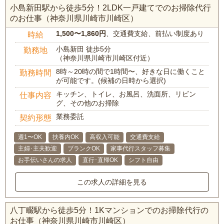
小島新田駅から徒歩5分！2LDK一戸建てでのお掃除代行
のお仕事（神奈川県川崎市川崎区）
1,500〜1,860円
、交通費支給、前払い制度あり
時給
小島新田 徒歩5分
勤務地
（神奈川県川崎市川崎区付近）
8時～20時の間で1時間〜、好きな日に働くこと
勤務時間
が可能です。(候補の日時から選択)
キッチン、トイレ、お風呂、洗面所、リビン
仕事内容
グ、その他のお掃除
業務委託
契約形態
週1〜OK
扶養内OK
高収入可能
交通費支給
主婦･主夫歓迎
ブランクOK
家事代行スタッフ募集
お手伝いさんの求人
直行･直帰OK
シフト自由
この求人の詳細を見る
八丁畷駅から徒歩5分！1Kマンションでのお掃除代行の
お仕事（神奈川県川崎市川崎区）