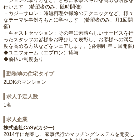
ーションの取り方など、さらに家事スキルを高める研修を
行います。(希望者のみ、随時開催)
・カジーサロン：時短料理や掃除のテクニックなど、様々
なテーマや事例をもとに学べます。(希望者のみ、月1回開
催)
・キャストセッション：その年に素晴らしいサービスを行
ったスタッフの皆様をお呼びして表彰し、お客様への満足
度を高める方法などをシェアします。(招待制･年１回開催)
◆ユニフォーム（エプロン）貸与
◆前払い制度あり
勤務地の住宅タイプ
2LDKのマンション
求人予定人数
1名
求人企業
株式会社CaSy(カジー)
2014年に創業し、家事代行のマッチングシステムを開発し