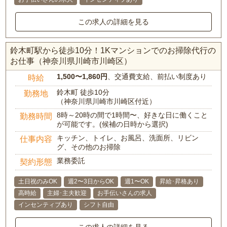
この求人の詳細を見る
鈴木町駅から徒歩10分！1Kマンションでのお掃除代行の
お仕事（神奈川県川崎市川崎区）
1,500〜1,860円
、交通費支給、前払い制度あり
時給
鈴木町 徒歩10分
勤務地
（神奈川県川崎市川崎区付近）
8時～20時の間で1時間〜、好きな日に働くこと
勤務時間
が可能です。(候補の日時から選択)
キッチン、トイレ、お風呂、洗面所、リビン
仕事内容
グ、その他のお掃除
業務委託
契約形態
土日祝のみOK
週2〜3日からOK
週1〜OK
昇給･昇格あり
高時給
主婦･主夫歓迎
お手伝いさんの求人
インセンティブあり
シフト自由