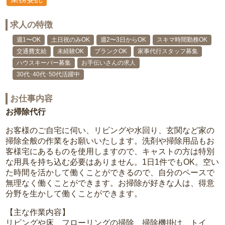
求人の特徴
週1〜OK
土日祝のみOK
週2〜3日からOK
スキマ時間勤務OK
交通費支給
未経験OK
ブランクOK
家事代行スタッフ募集
ハウスキーパー募集
お手伝いさんの求人
30代･40代･50代活躍中
お仕事内容
お掃除代行
お客様のご自宅に伺い、リビングや水回り、玄関など家の
掃除全般の作業をお願いいたします。洗剤や掃除用品もお
客様宅にあるものを使用しますので、キャストの方は特別
な用具を持ち込む必要はありません。1日1件でもOK。空い
た時間を活かして働くことができるので、自分のペースで
無理なく働くことができます。お掃除が好きな人は、得意
分野を生かして働くことができます。
【主な作業内容】
リビングや床、フローリングの掃除、掃除機掛け、トイ