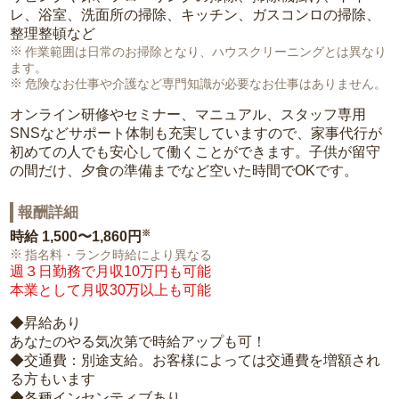
レ、浴室、洗面所の掃除、キッチン、ガスコンロの掃除、
整理整頓など
作業範囲は日常のお掃除となり、ハウスクリーニングとは異なり
ます。
危険なお仕事や介護など専門知識が必要なお仕事はありません。
オンライン研修やセミナー、マニュアル、スタッフ専用
SNSなどサポート体制も充実していますので、家事代行が
初めての人でも安心して働くことができます。子供が留守
の間だけ、夕食の準備までなど空いた時間でOKです。
報酬詳細
※
時給
1,500〜1,860円
指名料・ランク時給により異なる
週３日勤務で月収10万円も可能
本業として月収30万以上も可能
◆昇給あり
あなたのやる気次第で時給アップも可！
◆交通費：別途支給。お客様によっては交通費を増額され
る方もいます
◆各種インセンティブあり