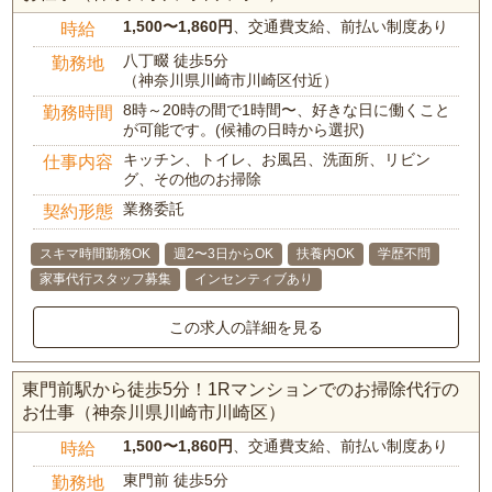
1,500〜1,860円
、交通費支給、前払い制度あり
時給
八丁畷 徒歩5分
勤務地
（神奈川県川崎市川崎区付近）
8時～20時の間で1時間〜、好きな日に働くこと
勤務時間
が可能です。(候補の日時から選択)
キッチン、トイレ、お風呂、洗面所、リビン
仕事内容
グ、その他のお掃除
業務委託
契約形態
スキマ時間勤務OK
週2〜3日からOK
扶養内OK
学歴不問
家事代行スタッフ募集
インセンティブあり
この求人の詳細を見る
東門前駅から徒歩5分！1Rマンションでのお掃除代行の
お仕事（神奈川県川崎市川崎区）
1,500〜1,860円
、交通費支給、前払い制度あり
時給
東門前 徒歩5分
勤務地