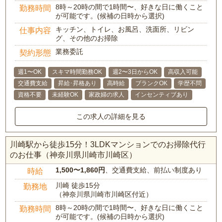
8時～20時の間で1時間〜、好きな日に働くこと
勤務時間
が可能です。(候補の日時から選択)
キッチン、トイレ、お風呂、洗面所、リビン
仕事内容
グ、その他のお掃除
業務委託
契約形態
週1〜OK
スキマ時間勤務OK
週2〜3日からOK
高収入可能
交通費支給
昇給･昇格あり
高時給
ブランクOK
学歴不問
資格不要
未経験OK
家政婦の求人
インセンティブあり
この求人の詳細を見る
川崎駅から徒歩15分！3LDKマンションでのお掃除代行
のお仕事（神奈川県川崎市川崎区）
1,500〜1,860円
、交通費支給、前払い制度あり
時給
川崎 徒歩15分
勤務地
（神奈川県川崎市川崎区付近）
8時～20時の間で1時間〜、好きな日に働くこと
勤務時間
が可能です。(候補の日時から選択)