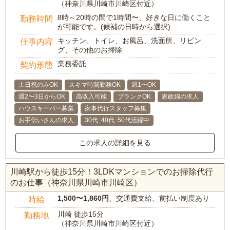
（神奈川県川崎市川崎区付近）
8時～20時の間で1時間〜、好きな日に働くこと
勤務時間
が可能です。(候補の日時から選択)
キッチン、トイレ、お風呂、洗面所、リビン
仕事内容
グ、その他のお掃除
業務委託
契約形態
土日祝のみOK
スキマ時間勤務OK
週1〜OK
週2〜3日からOK
高収入可能
ブランクOK
家政婦の求人
ハウスキーパー募集
家事代行スタッフ募集
お手伝いさんの求人
30代･40代･50代活躍中
この求人の詳細を見る
川崎駅から徒歩15分！3LDKマンションでのお掃除代行
のお仕事（神奈川県川崎市川崎区）
1,500〜1,860円
、交通費支給、前払い制度あり
時給
川崎 徒歩15分
勤務地
（神奈川県川崎市川崎区付近）