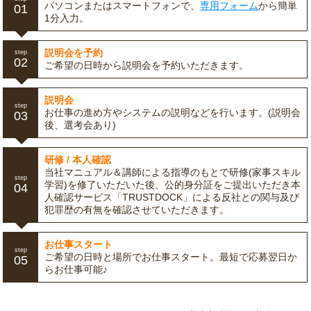
パソコンまたはスマートフォンで、
専用フォーム
から簡単
01
1分入力。
説明会を予約
step
02
ご希望の日時から説明会を予約いただきます。
説明会
step
お仕事の進め方やシステムの説明などを行います。(説明会
03
後、選考会あり)
研修 / 本人確認
当社マニュアル＆講師による指導のもとで研修(家事スキル
step
学習)を修了いただいた後、公的身分証をご提出いただき本
04
人確認サービス「TRUSTDOCK」による反社との関与及び
犯罪歴の有無を確認させていただきます。
お仕事スタート
step
ご希望の日時と場所でお仕事スタート。最短で応募翌日か
05
らお仕事可能♪