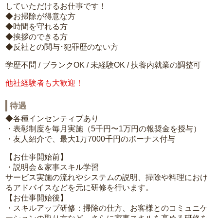
していただけるお仕事です！
◆お掃除が得意な方
◆時間を守れる方
◆挨拶のできる方
◆反社との関与･犯罪歴のない方
学歴不問 / ブランクOK / 未経験OK / 扶養内就業の調整可
他社経験者も大歓迎！
待遇
◆各種インセンティブあり
・表彰制度を毎月実施（5千円〜1万円の報奨金を授与）
・友人紹介で、最大1万7000千円のボーナス付与
【お仕事開始前】
・説明会＆家事スキル学習
サービス実施の流れやシステムの説明、掃除や料理におけ
るアドバイスなどを元に研修を行います。
【お仕事開始後】
・スキルアップ研修：掃除の仕方、お客様とのコミュニケ