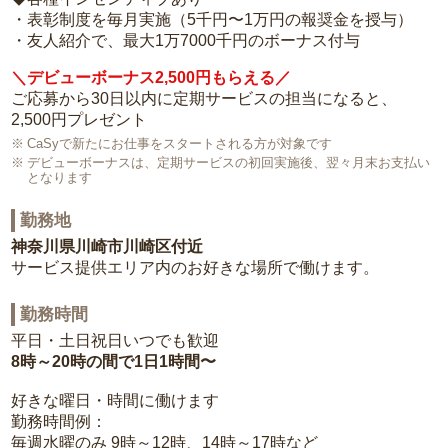
・表彰制度を毎月実施（5千円〜1万円の報奨金を授与）
・友人紹介で、最大1万7000千円のボーナス付与
＼デビューボーナス2,500円もらえる／
ご応募から30日以内に定期サービスの担当になると、
2,500円プレゼント
CaSyで新たにお仕事をスタートされる方が対象です
デビューボーナスは、定期サービスの初回実施後、翌々月末お支払い
となります
勤務地
神奈川県川崎市川崎区付近
サービス提供エリア内のお好きな場所で働けます。
勤務時間
平日・土日祝日いつでも歓迎
8時～20時の間で1日1時間〜
好きな曜日・時間に働けます
勤務時間例：
毎週水曜のみ 9時～12時、14時～17時など