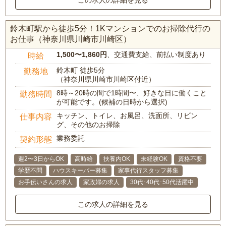
この求人の詳細を見る
鈴木町駅から徒歩5分！1Kマンションでのお掃除代行の
お仕事（神奈川県川崎市川崎区）
1,500〜1,860円
、交通費支給、前払い制度あり
時給
鈴木町 徒歩5分
勤務地
（神奈川県川崎市川崎区付近）
8時～20時の間で1時間〜、好きな日に働くこと
勤務時間
が可能です。(候補の日時から選択)
キッチン、トイレ、お風呂、洗面所、リビン
仕事内容
グ、その他のお掃除
業務委託
契約形態
週2〜3日からOK
高時給
扶養内OK
未経験OK
資格不要
学歴不問
ハウスキーパー募集
家事代行スタッフ募集
お手伝いさんの求人
家政婦の求人
30代･40代･50代活躍中
この求人の詳細を見る