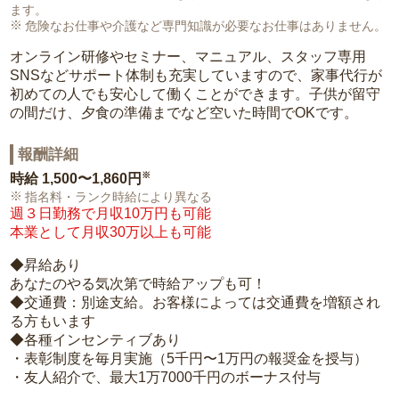
ます。
危険なお仕事や介護など専門知識が必要なお仕事はありません。
オンライン研修やセミナー、マニュアル、スタッフ専用
SNSなどサポート体制も充実していますので、家事代行が
初めての人でも安心して働くことができます。子供が留守
の間だけ、夕食の準備までなど空いた時間でOKです。
報酬詳細
※
時給
1,500〜1,860円
指名料・ランク時給により異なる
週３日勤務で月収10万円も可能
本業として月収30万以上も可能
◆昇給あり
あなたのやる気次第で時給アップも可！
◆交通費：別途支給。お客様によっては交通費を増額され
る方もいます
◆各種インセンティブあり
・表彰制度を毎月実施（5千円〜1万円の報奨金を授与）
・友人紹介で、最大1万7000千円のボーナス付与