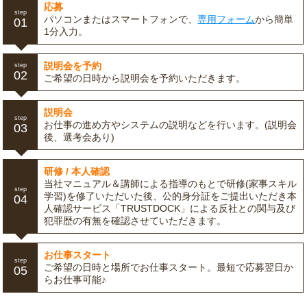
応募
step
パソコンまたはスマートフォンで、
専用フォーム
から簡単
01
1分入力。
説明会を予約
step
02
ご希望の日時から説明会を予約いただきます。
説明会
step
お仕事の進め方やシステムの説明などを行います。(説明会
03
後、選考会あり)
研修 / 本人確認
当社マニュアル＆講師による指導のもとで研修(家事スキル
step
学習)を修了いただいた後、公的身分証をご提出いただき本
04
人確認サービス「TRUSTDOCK」による反社との関与及び
犯罪歴の有無を確認させていただきます。
お仕事スタート
step
ご希望の日時と場所でお仕事スタート。最短で応募翌日か
05
らお仕事可能♪