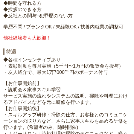
◆時間を守れる方
◆挨拶のできる方
◆反社との関与･犯罪歴のない方
学歴不問 / ブランクOK / 未経験OK / 扶養内就業の調整可
他社経験者も大歓迎！
待遇
◆各種インセンティブあり
・表彰制度を毎月実施（5千円〜1万円の報奨金を授与）
・友人紹介で、最大1万7000千円のボーナス付与
【お仕事開始前】
・説明会＆家事スキル学習
サービス実施の流れやシステムの説明、掃除や料理におけ
るアドバイスなどを元に研修を行います。
【お仕事開始後】
・スキルアップ研修：掃除の仕方、お客様とのコミュニケ
ーションの取り方など、さらに家事スキルを高める研修を
行います。(希望者のみ、随時開催)
・カジーサロン：時短料理や掃除のテクニックなど、様々