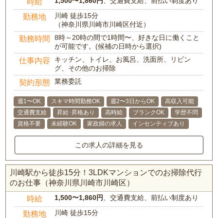
1,500〜1,860円
、交通費支給、前払い制度あり
時給
川崎 徒歩15分
勤務地
（神奈川県川崎市川崎区付近）
8時～20時の間で1時間〜、好きな日に働くこと
勤務時間
が可能です。(候補の日時から選択)
キッチン、トイレ、お風呂、洗面所、リビン
仕事内容
グ、その他のお掃除
業務委託
契約形態
週1〜OK
スキマ時間勤務OK
週2〜3日からOK
高収入可能
交通費支給
昇給･昇格あり
高時給
ブランクOK
学歴不問
資格不要
未経験OK
家政婦の求人
インセンティブあり
この求人の詳細を見る
川崎駅から徒歩15分！3LDKマンションでのお掃除代行
のお仕事（神奈川県川崎市川崎区）
1,500〜1,860円
、交通費支給、前払い制度あり
時給
川崎 徒歩15分
勤務地