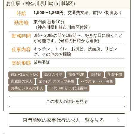
お仕事（神奈川県川崎市川崎区）
1,500〜1,860円
、交通費支給、前払い制度あり
時給
東門前 徒歩10分
勤務地
（神奈川県川崎市川崎区付近）
8時～20時の間で1時間〜、好きな日に働くこと
勤務時間
が可能です。(候補の日時から選択)
キッチン、トイレ、お風呂、洗面所、リビン
仕事内容
グ、その他のお掃除
業務委託
契約形態
週2〜3日からOK
高収入可能
扶養内OK
高時給
学歴不問
家政婦の求人
家事代行スタッフ募集
ハウスキーパー募集
お手伝いさんの求人
30代･40代･50代活躍中
この求人の詳細を見る
東門前駅の家事代行の求人一覧を見る