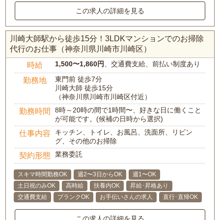
この求人の詳細を見る
川崎大師駅から徒歩15分！3LDKマンションでのお掃除
代行のお仕事（神奈川県川崎市川崎区）
1,500〜1,860円
、交通費支給、前払い制度あり
時給
東門前 徒歩7分
勤務地
川崎大師 徒歩15分
（神奈川県川崎市川崎区付近）
8時～20時の間で1時間〜、好きな日に働くこと
勤務時間
が可能です。(候補の日時から選択)
キッチン、トイレ、お風呂、洗面所、リビン
仕事内容
グ、その他のお掃除
業務委託
契約形態
スキマ時間勤務OK
週2〜3日からOK
週1〜OK
土日祝のみOK
高時給
扶養内OK
昇給･昇格あり
交通費支給
ブランクOK
お手伝いさんの求人
直行･直帰OK
この求人の詳細を見る