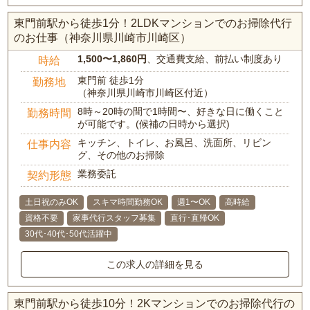
東門前駅から徒歩1分！2LDKマンションでのお掃除代行
のお仕事（神奈川県川崎市川崎区）
1,500〜1,860円
、交通費支給、前払い制度あり
時給
東門前 徒歩1分
勤務地
（神奈川県川崎市川崎区付近）
8時～20時の間で1時間〜、好きな日に働くこと
勤務時間
が可能です。(候補の日時から選択)
キッチン、トイレ、お風呂、洗面所、リビン
仕事内容
グ、その他のお掃除
業務委託
契約形態
土日祝のみOK
スキマ時間勤務OK
週1〜OK
高時給
資格不要
家事代行スタッフ募集
直行･直帰OK
30代･40代･50代活躍中
この求人の詳細を見る
東門前駅から徒歩10分！2Kマンションでのお掃除代行の