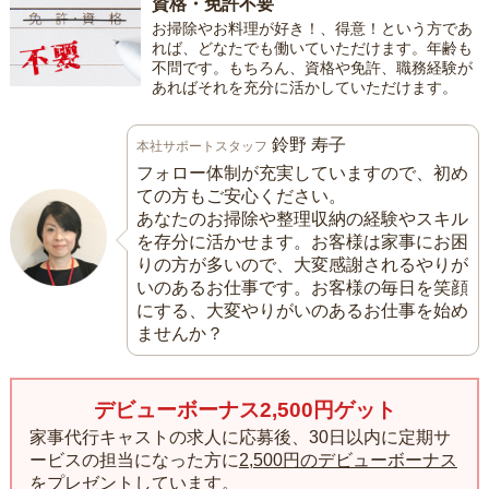
資格・免許不要
お掃除やお料理が好き！、得意！という方であ
れば、どなたでも働いていただけます。年齢も
不問です。もちろん、資格や免許、職務経験が
あればそれを充分に活かしていただけます。
鈴野 寿子
本社サポートスタッフ
フォロー体制が充実していますので、初め
ての方もご安心ください。
あなたのお掃除や整理収納の経験やスキル
を存分に活かせます。お客様は家事にお困
りの方が多いので、大変感謝されるやりが
いのあるお仕事です。お客様の毎日を笑顔
にする、大変やりがいのあるお仕事を始め
ませんか？
デビューボーナス2,500円ゲット
家事代行キャストの求人に応募後、30日以内に定期サ
ービスの担当になった方に
2,500円のデビューボーナス
をプレゼント
しています。