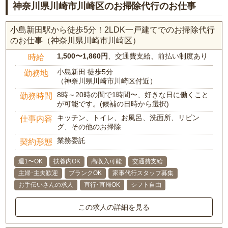
神奈川県川崎市川崎区のお掃除代行のお仕事
小島新田駅から徒歩5分！2LDK一戸建てでのお掃除代行
のお仕事（神奈川県川崎市川崎区）
1,500〜1,860円
、交通費支給、前払い制度あり
時給
小島新田 徒歩5分
勤務地
（神奈川県川崎市川崎区付近）
8時～20時の間で1時間〜、好きな日に働くこと
勤務時間
が可能です。(候補の日時から選択)
キッチン、トイレ、お風呂、洗面所、リビン
仕事内容
グ、その他のお掃除
業務委託
契約形態
週1〜OK
扶養内OK
高収入可能
交通費支給
主婦･主夫歓迎
ブランクOK
家事代行スタッフ募集
お手伝いさんの求人
直行･直帰OK
シフト自由
この求人の詳細を見る