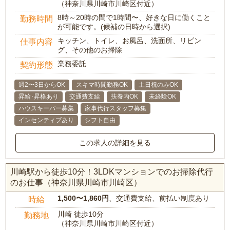
（神奈川県川崎市川崎区付近）
8時～20時の間で1時間〜、好きな日に働くこと
勤務時間
が可能です。(候補の日時から選択)
キッチン、トイレ、お風呂、洗面所、リビン
仕事内容
グ、その他のお掃除
業務委託
契約形態
週2〜3日からOK
スキマ時間勤務OK
土日祝のみOK
昇給･昇格あり
交通費支給
扶養内OK
未経験OK
ハウスキーパー募集
家事代行スタッフ募集
インセンティブあり
シフト自由
この求人の詳細を見る
川崎駅から徒歩10分！3LDKマンションでのお掃除代行
のお仕事（神奈川県川崎市川崎区）
1,500〜1,860円
、交通費支給、前払い制度あり
時給
川崎 徒歩10分
勤務地
（神奈川県川崎市川崎区付近）