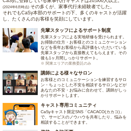
CaSyに登録している家事代行キャストは20,000人以上。
その多くが、家事代行未経験者でした。
(2024年6月時点)
それでもCaSy本部のサポートの下、多くのキャストが活躍
し、たくさんのお客様を笑顔にしています。
先輩スタッフによるサポート制度
先輩スタッフによる実地研修を受けられます。
お掃除の仕方・お客様とのコミュニケーション
などを長年お客様から高評価をいただいている
先輩スタッフから直接教えてもらえます。その
後も1ヶ月間しっかりサポート。
※ 関東エリアの業務委託のみ
講師による様々なサロン
お客様とのコミュニケーションを練習するサロ
ン・ちょっとした不安を相談するサロンなどが
あなたの不安・お悩みに合わせて、講師がしっ
かりサポートします。
キャスト専用コミュニティ
CaSyキャスト限定SNS「CACACO(カカコ)」
で、サービスのノウハウを共有したり、悩みを
相談することができます。