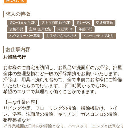
求人の特徴
週2〜3日からOK
スキマ時間勤務OK
週1〜OK
交通費支給
資格不要
主婦･主夫歓迎
未経験OK
年齢不問
ハウスキーパー募集
お手伝いさんの求人
インセンティブあり
お仕事内容
お掃除代行
お客様のご自宅を訪問し、お風呂や洗面所のお掃除、部屋
全体の整理整頓など一般の掃除業務をお願いいたします。
掃除は、用具・洗剤を含めて、全て事前にお客様にご準備
いただいたもので行います。1回1時間からでもOK。
希望のエリアで無理なく働くことができます。
【主な作業内容】
リビングや床、フローリングの掃除、掃除機掛け、トイ
レ、浴室、洗面所の掃除、キッチン、ガスコンロの掃除、
整理整頓など
作業範囲は日常のお掃除となり、ハウスクリーニングとは異なり