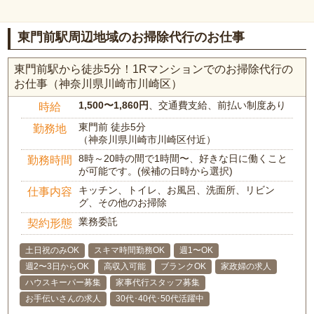
東門前駅周辺地域のお掃除代行のお仕事
東門前駅から徒歩5分！1Rマンションでのお掃除代行の
お仕事（神奈川県川崎市川崎区）
1,500〜1,860円
、交通費支給、前払い制度あり
時給
東門前 徒歩5分
勤務地
（神奈川県川崎市川崎区付近）
8時～20時の間で1時間〜、好きな日に働くこと
勤務時間
が可能です。(候補の日時から選択)
キッチン、トイレ、お風呂、洗面所、リビン
仕事内容
グ、その他のお掃除
業務委託
契約形態
土日祝のみOK
スキマ時間勤務OK
週1〜OK
週2〜3日からOK
高収入可能
ブランクOK
家政婦の求人
ハウスキーパー募集
家事代行スタッフ募集
お手伝いさんの求人
30代･40代･50代活躍中