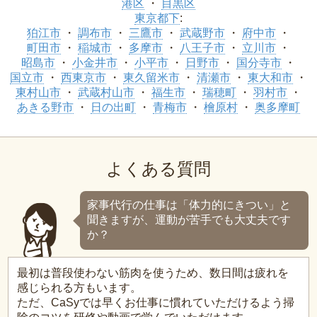
港区
目黒区
東京都下
:
狛江市
調布市
三鷹市
武蔵野市
府中市
町田市
稲城市
多摩市
八王子市
立川市
昭島市
小金井市
小平市
日野市
国分寺市
国立市
西東京市
東久留米市
清瀬市
東大和市
東村山市
武蔵村山市
福生市
瑞穂町
羽村市
あきる野市
日の出町
青梅市
檜原村
奥多摩町
よくある質問
家事代行の仕事は「体力的にきつい」と
聞きますが、運動が苦手でも大丈夫です
か？
最初は普段使わない筋肉を使うため、数日間は疲れを
感じられる方もいます。
ただ、CaSyでは早くお仕事に慣れていただけるよう掃