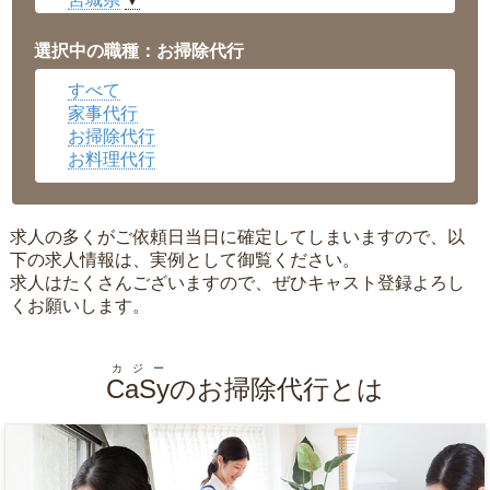
▼
愛知県
▼
福井県
▼
選択中の職種：お掃除代行
岡山県
▼
すべて
広島県
▼
家事代行
沖縄県
▼
お掃除代行
お料理代行
求人の多くがご依頼日当日に確定してしまいますので、以
下の求人情報は、実例として御覧ください。
求人はたくさんございますので、ぜひキャスト登録よろし
くお願いします。
カジー
CaSy
のお掃除代行とは