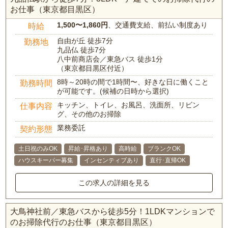
お仕事（東京都目黒区）
1,500〜1,860円
、交通費支給、前払い制度あり
時給
自由が丘 徒歩7分
勤務地
九品仏 徒歩7分
八中前商店会／東急バス 徒歩1分
（東京都目黒区付近）
8時～20時の間で1時間〜、好きな日に働くこと
勤務時間
が可能です。(候補の日時から選択)
キッチン、トイレ、お風呂、洗面所、リビン
仕事内容
グ、その他のお掃除
業務委託
契約形態
土日祝のみOK
昇給･昇格あり
高時給
ブランクOK
ハウスキーパー募集
インセンティブあり
直行･直帰OK
この求人の詳細を見る
大鳥神社前／東急バスから徒歩5分！1LDKマンションで
のお掃除代行のお仕事（東京都目黒区）