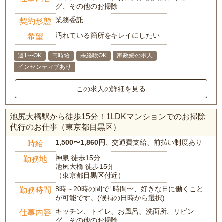
グ、その他のお掃除
業務委託
契約形態
汚れている箇所をキレイにしたい
希望
週1〜OK
高時給
未経験OK
家政婦の求人
インセンティブあり
この求人の詳細を見る
池尻大橋駅から徒歩15分！1LDKマンションでのお掃除
代行のお仕事（東京都目黒区）
1,500〜1,860円
、交通費支給、前払い制度あり
時給
神泉 徒歩15分
勤務地
池尻大橋 徒歩15分
（東京都目黒区付近）
8時～20時の間で1時間〜、好きな日に働くこと
勤務時間
が可能です。(候補の日時から選択)
キッチン、トイレ、お風呂、洗面所、リビン
仕事内容
グ、その他のお掃除