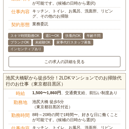
が可能です。(候補の日時から選択)
キッチン、トイレ、お風呂、洗面所、リビン
仕事内容
グ、その他のお掃除
業務委託
契約形態
スキマ時間勤務OK
週1〜OK
扶養内OK
年齢不問
ブランクOK
未経験OK
家事代行スタッフ募集
インセンティブあり
この求人の詳細を見る
池尻大橋駅から徒歩5分！2LDKマンションでのお掃除代
行のお仕事（東京都目黒区）
1,500〜1,860円
、交通費支給、前払い制度あり
時給
池尻大橋 徒歩5分
勤務地
（東京都目黒区付近）
8時～20時の間で1時間〜、好きな日に働くこと
勤務時間
が可能です。(候補の日時から選択)
キッチン、トイレ、お風呂、洗面所、リビン
仕事内容