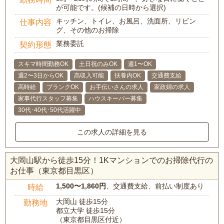
が可能です。(候補の日時から選択)
キッチン、トイレ、お風呂、洗面所、リビン
仕事内容
グ、その他のお掃除
業務委託
契約形態
スキマ時間勤務OK
土日祝のみOK
週1〜OK
週2〜3日からOK
高収入可能
扶養内OK
交通費支給
高時給
ブランクOK
お手伝いさんの求人
家政婦の求人
家事代行スタッフ募集
ハウスキーパー募集
30代･40代･50代活躍中
この求人の詳細を見る
大岡山駅から徒歩15分！1Kマンションでのお掃除代行の
お仕事（東京都目黒区）
1,500〜1,860円
、交通費支給、前払い制度あり
時給
大岡山 徒歩15分
勤務地
都立大学 徒歩15分
（東京都目黒区付近）