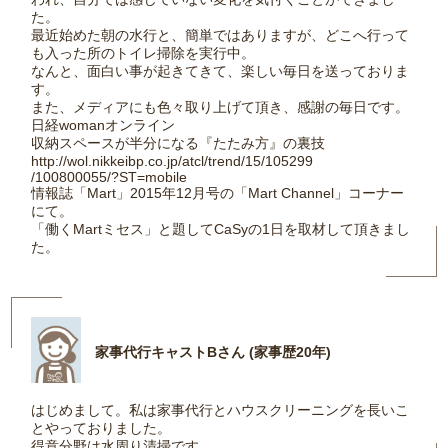
た。
最近始めた朝の水行と、簡単ではありますが、どこへ行って
も入った所のトイレ掃除を実行中。
なんと、面白い事が起きてきて、楽しい毎日を送っておりま
す。
また、メディアにも色々取り上げて頂き、感謝の毎日です。
日経womanオンライン
収納スペースが半分になる『たたみ方』の裏技
http://wol.nikkeibp.co.jp/atcl/trend/15/105299
/100800055/?ST=mobile
情報誌「Mart」2015年12月号の「Mart Channel」コーナー
にて。
「働くMartミセス」と題してCaSyの1日を取材して頂きまし
た。
家事代行キャストBさん (家事歴20年)
はじめまして。私は家事代行とハウスクリーニングを長いこ
とやっておりました。
得意分野は水周り清掃です。