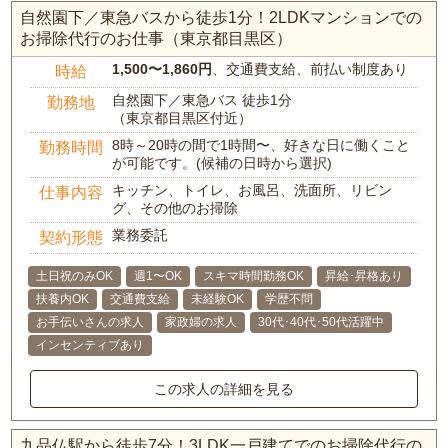
自然園下／東急バスから徒歩1分！2LDKマンションでの
お掃除代行のお仕事（東京都目黒区）
1,500〜1,860円
、交通費支給、前払い制度あり
時給
自然園下／東急バス 徒歩1分
勤務地
（東京都目黒区付近）
8時～20時の間で1時間〜、好きな日に働くこと
勤務時間
が可能です。(候補の日時から選択)
キッチン、トイレ、お風呂、洗面所、リビン
仕事内容
グ、その他のお掃除
業務委託
契約形態
土日祝のみOK
週1〜OK
スキマ時間勤務OK
昇給･昇格あり
扶養内OK
交通費支給
未経験OK
学歴不問
お手伝いさんの求人
家政婦の求人
30代･40代･50代活躍中
インセンティブあり
この求人の詳細を見る
九品仏駅から徒歩7分！3LDK一戸建てでのお掃除代行の