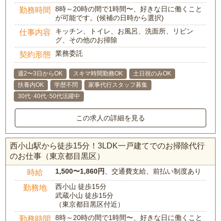
8時～20時の間で1時間〜、好きな日に働くこと
勤務時間
が可能です。(候補の日時から選択)
キッチン、トイレ、お風呂、洗面所、リビン
仕事内容
グ、その他のお掃除
業務委託
契約形態
週2〜3日からOK
スキマ時間勤務OK
土日祝のみOK
扶養内OK
学歴不問
家事代行スタッフ募集
30代･40代･50代活躍中
この求人の詳細を見る
西小山駅から徒歩15分！3LDK一戸建てでのお掃除代行
のお仕事（東京都目黒区）
1,500〜1,860円
、交通費支給、前払い制度あり
時給
西小山 徒歩15分
勤務地
武蔵小山 徒歩15分
（東京都目黒区付近）
8時～20時の間で1時間〜、好きな日に働くこと
勤務時間