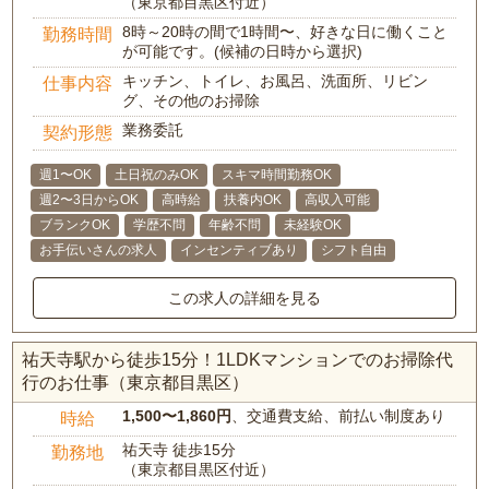
（東京都目黒区付近）
8時～20時の間で1時間〜、好きな日に働くこと
勤務時間
が可能です。(候補の日時から選択)
キッチン、トイレ、お風呂、洗面所、リビン
仕事内容
グ、その他のお掃除
業務委託
契約形態
週1〜OK
土日祝のみOK
スキマ時間勤務OK
週2〜3日からOK
高時給
扶養内OK
高収入可能
ブランクOK
学歴不問
年齢不問
未経験OK
お手伝いさんの求人
インセンティブあり
シフト自由
この求人の詳細を見る
祐天寺駅から徒歩15分！1LDKマンションでのお掃除代
行のお仕事（東京都目黒区）
1,500〜1,860円
、交通費支給、前払い制度あり
時給
祐天寺 徒歩15分
勤務地
（東京都目黒区付近）