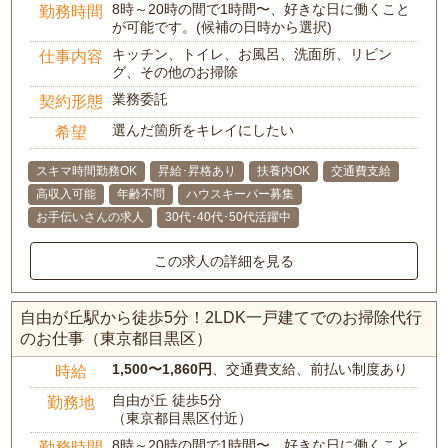
8時～20時の間で1時間〜、好きな日に働くこと
勤務時間
が可能です。(候補の日時から選択)
キッチン、トイレ、お風呂、洗面所、リビン
仕事内容
グ、その他のお掃除
業務委託
契約形態
選んだ箇所をキレイにしたい
希望
スキマ時間勤務OK
昇給･昇格あり
扶養内OK
交通費支給
高収入可能
年齢不問
ハウスキーパー募集
お手伝いさんの求人
30代･40代･50代活躍中
この求人の詳細を見る
自由が丘駅から徒歩5分！2LDK一戸建てでのお掃除代行
のお仕事（東京都目黒区）
1,500〜1,860円
、交通費支給、前払い制度あり
時給
自由が丘 徒歩5分
勤務地
（東京都目黒区付近）
8時～20時の間で1時間〜、好きな日に働くこと
勤務時間