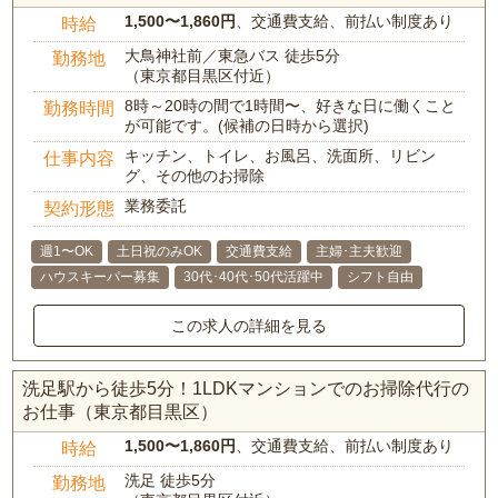
1,500〜1,860円
、交通費支給、前払い制度あり
時給
大鳥神社前／東急バス 徒歩5分
勤務地
（東京都目黒区付近）
8時～20時の間で1時間〜、好きな日に働くこと
勤務時間
が可能です。(候補の日時から選択)
キッチン、トイレ、お風呂、洗面所、リビン
仕事内容
グ、その他のお掃除
業務委託
契約形態
週1〜OK
土日祝のみOK
交通費支給
主婦･主夫歓迎
ハウスキーパー募集
30代･40代･50代活躍中
シフト自由
この求人の詳細を見る
洗足駅から徒歩5分！1LDKマンションでのお掃除代行の
お仕事（東京都目黒区）
1,500〜1,860円
、交通費支給、前払い制度あり
時給
洗足 徒歩5分
勤務地