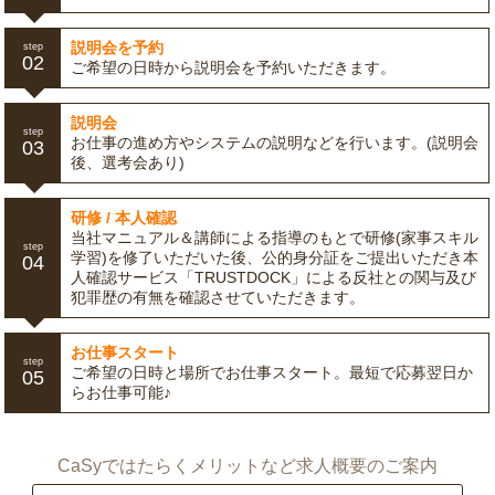
説明会を予約
step
02
ご希望の日時から説明会を予約いただきます。
説明会
step
お仕事の進め方やシステムの説明などを行います。(説明会
03
後、選考会あり)
研修 / 本人確認
当社マニュアル＆講師による指導のもとで研修(家事スキル
step
学習)を修了いただいた後、公的身分証をご提出いただき本
04
人確認サービス「TRUSTDOCK」による反社との関与及び
犯罪歴の有無を確認させていただきます。
お仕事スタート
step
ご希望の日時と場所でお仕事スタート。最短で応募翌日か
05
らお仕事可能♪
CaSyではたらくメリットなど求人概要のご案内