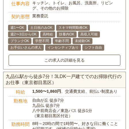
キッチン、トイレ、お風呂、洗面所、リビン
仕事内容
グ、その他のお掃除
業務委託
契約形態
週1〜OK
土日祝のみOK
スキマ時間勤務OK
週2〜3日からOK
高時給
扶養内OK
高収入可能
ブランクOK
学歴不問
年齢不問
未経験OK
お手伝いさんの求人
インセンティブあり
シフト自由
この求人の詳細を見る
九品仏駅から徒歩7分！3LDK一戸建てでのお掃除代行の
お仕事（東京都目黒区）
1,500〜1,860円
、交通費支給、前払い制度あり
時給
自由が丘 徒歩7分
勤務地
九品仏 徒歩7分
八中前商店会／東急バス 徒歩1分
（東京都目黒区付近）
8時～20時の間で1時間〜、好きな日に働くこと
勤務時間
が可能です。(候補の日時から選択)