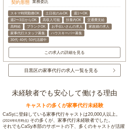
業務委託
契約形態
スキマ時間勤務OK
土日祝のみOK
週1〜OK
週2〜3日からOK
高収入可能
扶養内OK
交通費支給
高時給
ブランクOK
お手伝いさんの求人
家政婦の求人
家事代行スタッフ募集
ハウスキーパー募集
30代･40代･50代活躍中
この求人の詳細を見る
目黒区の家事代行の求人一覧を見る
未経験者でも安心して働ける理由
キャストの多くが家事代行未経験
CaSyに登録している家事代行キャストは20,000人以上。
その多くが、家事代行未経験者でした。
(2024年6月時点)
それでもCaSy本部のサポートの下、多くのキャストが活躍