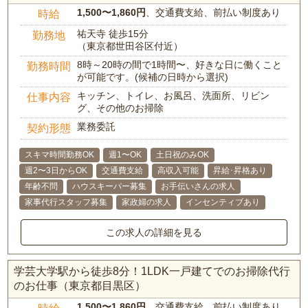
1,500〜1,860円
、交通費支給、前払い制度あり
時給
祐天寺 徒歩15分
勤務地
（東京都世田谷区付近）
8時～20時の間で1時間〜、好きな日に働くこと
勤務時間
が可能です。(候補の日時から選択)
キッチン、トイレ、お風呂、洗面所、リビン
仕事内容
グ、その他のお掃除
業務委託
契約形態
スキマ時間勤務OK
週1〜OK
土日祝のみOK
週2〜3日からOK
交通費支給
高収入可能
昇給･昇格あり
年齢不問
ハウスキーパー募集
お手伝いさんの求人
家事代行スタッフ募集
家政婦の求人
インセンティブあり
この求人の詳細を見る
学芸大学駅から徒歩8分！1LDK一戸建てでのお掃除代行
のお仕事（東京都目黒区）
1,500〜1,860円
、交通費支給、前払い制度あり