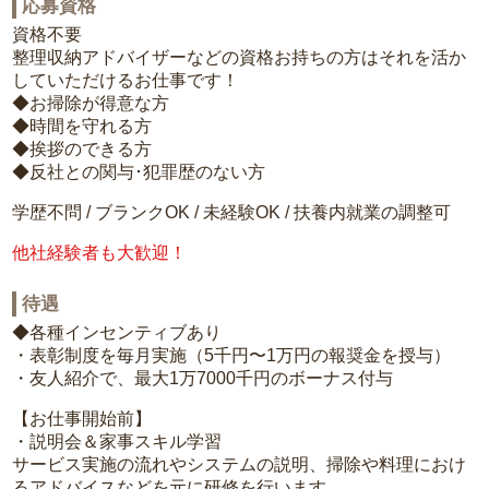
応募資格
資格不要
整理収納アドバイザーなどの資格お持ちの方はそれを活か
していただけるお仕事です！
◆お掃除が得意な方
◆時間を守れる方
◆挨拶のできる方
◆反社との関与･犯罪歴のない方
学歴不問 / ブランクOK / 未経験OK / 扶養内就業の調整可
他社経験者も大歓迎！
待遇
◆各種インセンティブあり
・表彰制度を毎月実施（5千円〜1万円の報奨金を授与）
・友人紹介で、最大1万7000千円のボーナス付与
【お仕事開始前】
・説明会＆家事スキル学習
サービス実施の流れやシステムの説明、掃除や料理におけ
るアドバイスなどを元に研修を行います。