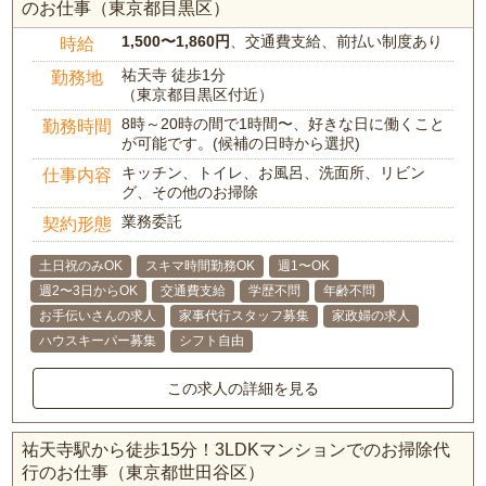
のお仕事（東京都目黒区）
1,500〜1,860円
、交通費支給、前払い制度あり
時給
祐天寺 徒歩1分
勤務地
（東京都目黒区付近）
8時～20時の間で1時間〜、好きな日に働くこと
勤務時間
が可能です。(候補の日時から選択)
キッチン、トイレ、お風呂、洗面所、リビン
仕事内容
グ、その他のお掃除
業務委託
契約形態
土日祝のみOK
スキマ時間勤務OK
週1〜OK
週2〜3日からOK
交通費支給
学歴不問
年齢不問
お手伝いさんの求人
家事代行スタッフ募集
家政婦の求人
ハウスキーパー募集
シフト自由
この求人の詳細を見る
祐天寺駅から徒歩15分！3LDKマンションでのお掃除代
行のお仕事（東京都世田谷区）