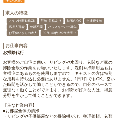
求人の特徴
スキマ時間勤務OK
昇給･昇格あり
扶養内OK
交通費支給
高収入可能
年齢不問
ハウスキーパー募集
お手伝いさんの求人
30代･40代･50代活躍中
お仕事内容
お掃除代行
お客様のご自宅に伺い、リビングや水回り、玄関など家の
掃除全般の作業をお願いいたします。洗剤や掃除用品もお
客様宅にあるものを使用しますので、キャストの方は特別
な用具を持ち込む必要はありません。1日1件でもOK。空い
た時間を活かして働くことができるので、自分のペースで
無理なく働くことができます。お掃除が好きな人は、得意
分野を生かして働くことができます。
【主な作業内容】
■お部屋全体の清掃
・リビングや子供部屋などの掃除機がけ、整理整頓、衣類