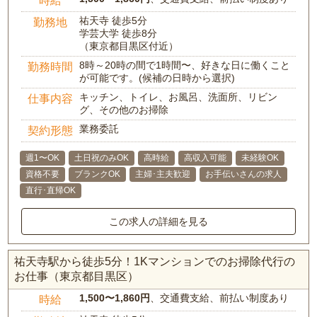
時給
祐天寺 徒歩5分
勤務地
学芸大学 徒歩8分
（東京都目黒区付近）
8時～20時の間で1時間〜、好きな日に働くこと
勤務時間
が可能です。(候補の日時から選択)
キッチン、トイレ、お風呂、洗面所、リビン
仕事内容
グ、その他のお掃除
業務委託
契約形態
週1〜OK
土日祝のみOK
高時給
高収入可能
未経験OK
資格不要
ブランクOK
主婦･主夫歓迎
お手伝いさんの求人
直行･直帰OK
この求人の詳細を見る
祐天寺駅から徒歩5分！1Kマンションでのお掃除代行の
お仕事（東京都目黒区）
1,500〜1,860円
、交通費支給、前払い制度あり
時給