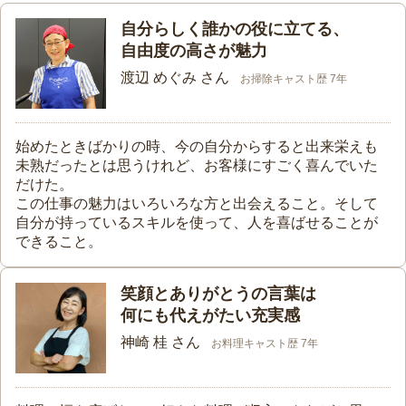
自分らしく誰かの役に立てる、
自由度の高さが魅力
渡辺 めぐみ さん
お掃除キャスト歴 7年
始めたときばかりの時、今の自分からすると出来栄えも
未熟だったとは思うけれど、お客様にすごく喜んでいた
だけた。
この仕事の魅力はいろいろな方と出会えること。そして
自分が持っているスキルを使って、人を喜ばせることが
できること。
笑顔とありがとうの言葉は
何にも代えがたい充実感
神崎 桂 さん
お料理キャスト歴 7年