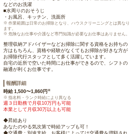
などのお洗濯
■水周りのおそうじ
・お風呂、キッチン、洗面所
作業範囲は日常のお掃除となり、ハウスクリーニングとは異なり
ます。
危険なお仕事や介護など専門知識が必要なお仕事はありません。
整理収納アドバイザーなどお掃除に関する資格をお持ちの
方はもちろん、資格や経験がなくてもお掃除が好きな方が
お掃除代行スタッフとして多く活躍しています。
自宅の近所で空いた時間にお仕事ができるので、シフトの
融通が利くお仕事です。
報酬詳細
※
時給
1,500〜1,860円
指名料・ランク時給により異なる
週３日勤務で月収10万円も可能
本業として月収30万以上も可能
◆昇給あり
あなたのやる気次第で時給アップも可！
◆交通費：別途支給。お客様によっては交通費を増額され