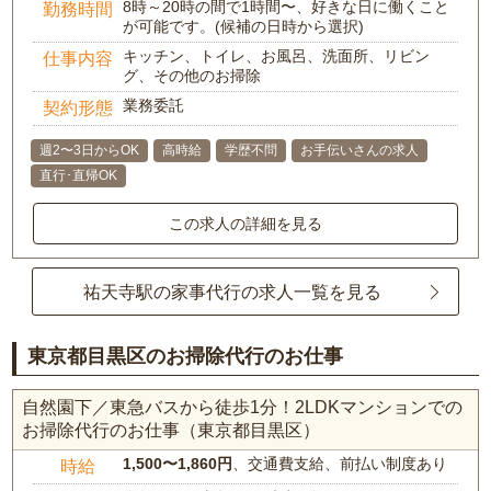
8時～20時の間で1時間〜、好きな日に働くこと
勤務時間
が可能です。(候補の日時から選択)
キッチン、トイレ、お風呂、洗面所、リビン
仕事内容
グ、その他のお掃除
業務委託
契約形態
週2〜3日からOK
高時給
学歴不問
お手伝いさんの求人
直行･直帰OK
この求人の詳細を見る
祐天寺駅の家事代行の求人一覧を見る
東京都目黒区のお掃除代行のお仕事
自然園下／東急バスから徒歩1分！2LDKマンションでの
お掃除代行のお仕事（東京都目黒区）
1,500〜1,860円
、交通費支給、前払い制度あり
時給