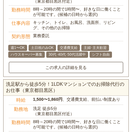
（東京都目黒区付近）
8時～20時の間で1時間〜、好きな日に働くこと
勤務時間
が可能です。(候補の日時から選択)
キッチン、トイレ、お風呂、洗面所、リビン
仕事内容
グ、その他のお掃除
業務委託
契約形態
週1〜OK
土日祝のみOK
交通費支給
主婦･主夫歓迎
ハウスキーパー募集
30代･40代･50代活躍中
シフト自由
この求人の詳細を見る
洗足駅から徒歩5分！1LDKマンションでのお掃除代行の
お仕事（東京都目黒区）
1,500〜1,860円
、交通費支給、前払い制度あり
時給
洗足 徒歩5分
勤務地
（東京都目黒区付近）
8時～20時の間で1時間〜、好きな日に働くこと
勤務時間
が可能です。(候補の日時から選択)