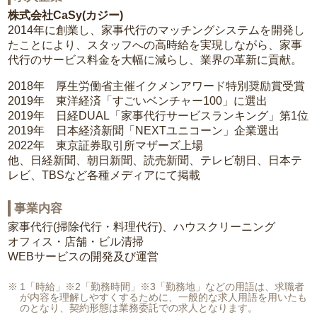
株式会社CaSy(カジー)
2014年に創業し、家事代行のマッチングシステムを開発し
たことにより、スタッフへの高時給を実現しながら、家事
代行のサービス料金を大幅に減らし、業界の革新に貢献。
2018年 厚生労働省主催イクメンアワード特別奨励賞受賞
2019年 東洋経済「すごいベンチャー100」に選出
2019年 日経DUAL「家事代行サービスランキング」第1位
2019年 日本経済新聞「NEXTユニコーン」企業選出
2022年 東京証券取引所マザーズ上場
他、日経新聞、朝日新聞、読売新聞、テレビ朝日、日本テ
レビ、TBSなど各種メディアにて掲載
事業内容
家事代行(掃除代行・料理代行)、ハウスクリーニング
オフィス・店舗・ビル清掃
WEBサービスの開発及び運営
1「時給」※2「勤務時間」※3「勤務地」などの用語は、求職者
が内容を理解しやすくするために、一般的な求人用語を用いたも
のとなり、契約形態は業務委託での求人となります。