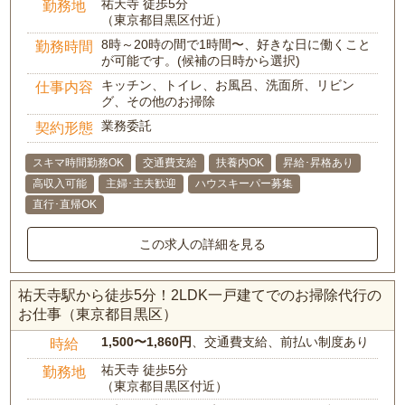
祐天寺 徒歩5分
勤務地
（東京都目黒区付近）
8時～20時の間で1時間〜、好きな日に働くこと
勤務時間
が可能です。(候補の日時から選択)
キッチン、トイレ、お風呂、洗面所、リビン
仕事内容
グ、その他のお掃除
業務委託
契約形態
スキマ時間勤務OK
交通費支給
扶養内OK
昇給･昇格あり
高収入可能
主婦･主夫歓迎
ハウスキーパー募集
直行･直帰OK
この求人の詳細を見る
祐天寺駅から徒歩5分！2LDK一戸建てでのお掃除代行の
お仕事（東京都目黒区）
1,500〜1,860円
、交通費支給、前払い制度あり
時給
祐天寺 徒歩5分
勤務地
（東京都目黒区付近）