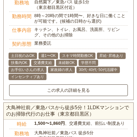
自然園下／東急バス 徒歩1分
勤務地
（東京都目黒区付近）
8時～20時の間で1時間〜、好きな日に働くこと
勤務時間
が可能です。(候補の日時から選択)
キッチン、トイレ、お風呂、洗面所、リビン
仕事内容
グ、その他のお掃除
業務委託
契約形態
土日祝のみOK
週1〜OK
スキマ時間勤務OK
昇給･昇格あり
扶養内OK
交通費支給
未経験OK
学歴不問
お手伝いさんの求人
家政婦の求人
30代･40代･50代活躍中
インセンティブあり
この求人の詳細を見る
大鳥神社前／東急バスから徒歩5分！1LDKマンションで
のお掃除代行のお仕事（東京都目黒区）
1,500〜1,860円
、交通費支給、前払い制度あり
時給
大鳥神社前／東急バス 徒歩5分
勤務地