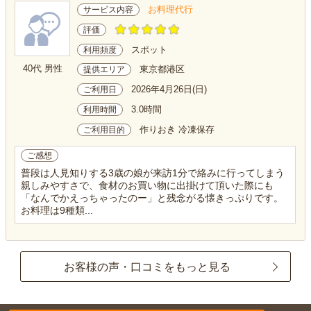
お料理代行
サービス内容
評価
スポット
利用頻度
40代 男性
東京都港区
提供エリア
2026年4月26日(日)
ご利用日
3.0時間
利用時間
作りおき 冷凍保存
ご利用目的
ご感想
普段は人見知りする3歳の娘が来訪1分で絡みに行ってしまう
親しみやすさで、食材のお買い物に出掛けて頂いた際にも
「なんでかえっちゃったのー」と残念がる懐きっぷりです。
お料理は9種類...
お客様の声・口コミをもっと見る