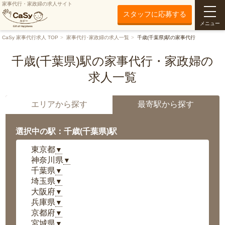
家事代行・家政婦の求人サイト
スタッフに応募する
メニュー
CaSy 家事代行求人 TOP
家事代行･家政婦の求人一覧
千歳(千葉県)駅の家事代行
千歳(千葉県)駅の家事代行・家政婦の
求人一覧
エリアから探す
最寄駅から探す
選択中の駅：千歳(千葉県)駅
東京都
▼
神奈川県
▼
千葉県
▼
埼玉県
▼
大阪府
▼
兵庫県
▼
京都府
▼
宮城県
▼