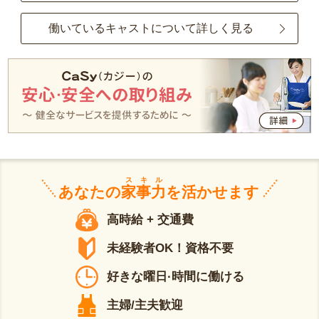
働いているキャストについて詳しく見る
スキル
あなたの
家事力
を活かせます
高時給 + 交通費
未経験者OK！資格不要
好きな曜日·時間に働ける
主婦/主夫歓迎