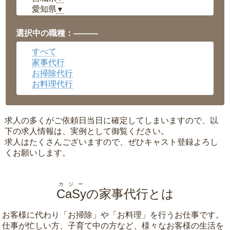
愛知県
▼
福井県
▼
岡山県
▼
選択中の職種：———
広島県
▼
すべて
沖縄県
▼
家事代行
お掃除代行
お料理代行
求人の多くがご依頼日当日に確定してしまいますので、以
下の求人情報は、実例として御覧ください。
求人はたくさんございますので、ぜひキャスト登録よろし
くお願いします。
カジー
CaSy
の家事代行とは
お客様に代わり「
お掃除
」や「
お料理
」を行うお仕事です。
仕事が忙しい方、子育て中の方など、様々なお客様の生活を