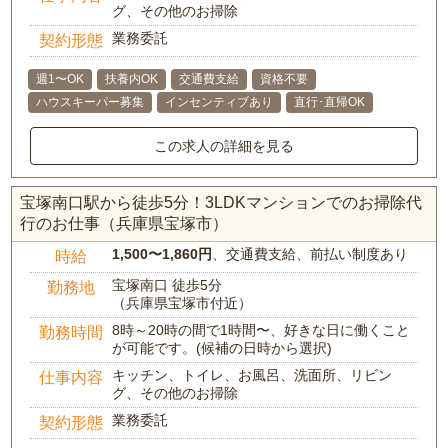
グ、その他のお掃除
業務委託
契約形態
週1〜OK
扶養内OK
交通費支給
資格不要
ハウスキーパー募集
インセンティブあり
直行･直帰OK
この求人の詳細を見る
宝塚南口駅から徒歩5分！3LDKマンションでのお掃除代
行のお仕事（兵庫県宝塚市）
1,500〜1,860円
、交通費支給、前払い制度あり
時給
宝塚南口 徒歩5分
勤務地
（兵庫県宝塚市付近）
8時～20時の間で1時間〜、好きな日に働くこと
勤務時間
が可能です。(候補の日時から選択)
キッチン、トイレ、お風呂、洗面所、リビン
仕事内容
グ、その他のお掃除
業務委託
契約形態