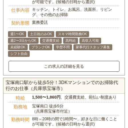
が可能です。(候補の日時から選択)
キッチン、トイレ、お風呂、洗面所、リビン
仕事内容
グ、その他のお掃除
業務委託
契約形態
週1〜OK
土日祝のみOK
スキマ時間勤務OK
週2〜3日からOK
交通費支給
高時給
高収入可能
未経験OK
ブランクOK
学歴不問
家事代行スタッフ募集
シフト自由
この求人の詳細を見る
宝塚南口駅から徒歩5分！3DKマンションでのお掃除代
行のお仕事（兵庫県宝塚市）
1,500〜1,860円
、交通費支給、前払い制度あり
時給
宝塚南口 徒歩5分
勤務地
（兵庫県宝塚市付近）
8時～20時の間で1時間〜、好きな日に働くこと
勤務時間
が可能です。(候補の日時から選択)