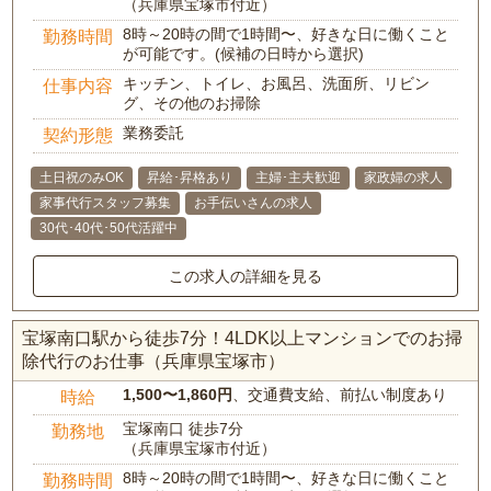
（兵庫県宝塚市付近）
8時～20時の間で1時間〜、好きな日に働くこと
勤務時間
が可能です。(候補の日時から選択)
キッチン、トイレ、お風呂、洗面所、リビン
仕事内容
グ、その他のお掃除
業務委託
契約形態
土日祝のみOK
昇給･昇格あり
主婦･主夫歓迎
家政婦の求人
家事代行スタッフ募集
お手伝いさんの求人
30代･40代･50代活躍中
この求人の詳細を見る
宝塚南口駅から徒歩7分！4LDK以上マンションでのお掃
除代行のお仕事（兵庫県宝塚市）
1,500〜1,860円
、交通費支給、前払い制度あり
時給
宝塚南口 徒歩7分
勤務地
（兵庫県宝塚市付近）
8時～20時の間で1時間〜、好きな日に働くこと
勤務時間