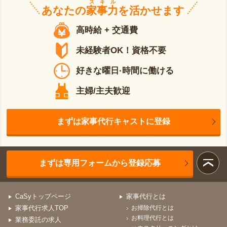
スキル
あなたの
家事力
を活かせます
高時給 + 交通費
未経験者OK！資格不要
好きな曜日·時間に働ける
主婦/主夫歓迎
まずは家事代行キャストに登録
まずは専用フォームから登録応募
CaSyトップページ
家事代行とは
家事代行求人TOP
お掃除代行とは
お料理代行とは
業務委託の求人