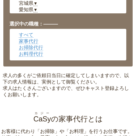
宮城県
▼
愛知県
▼
福井県
▼
岡山県
▼
選択中の職種：———
広島県
▼
すべて
沖縄県
▼
家事代行
お掃除代行
お料理代行
求人の多くがご依頼日当日に確定してしまいますので、以
下の求人情報は、実例として御覧ください。
求人はたくさんございますので、ぜひキャスト登録よろし
くお願いします。
カジー
CaSy
の家事代行とは
お客様に代わり「
お掃除
」や「
お料理
」を行うお仕事です。