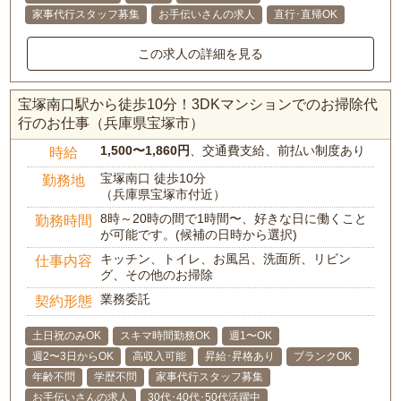
家事代行スタッフ募集
お手伝いさんの求人
直行･直帰OK
この求人の詳細を見る
宝塚南口駅から徒歩10分！3DKマンションでのお掃除代
行のお仕事（兵庫県宝塚市）
1,500〜1,860円
、交通費支給、前払い制度あり
時給
宝塚南口 徒歩10分
勤務地
（兵庫県宝塚市付近）
8時～20時の間で1時間〜、好きな日に働くこと
勤務時間
が可能です。(候補の日時から選択)
キッチン、トイレ、お風呂、洗面所、リビン
仕事内容
グ、その他のお掃除
業務委託
契約形態
土日祝のみOK
スキマ時間勤務OK
週1〜OK
週2〜3日からOK
高収入可能
昇給･昇格あり
ブランクOK
年齢不問
学歴不問
家事代行スタッフ募集
お手伝いさんの求人
30代･40代･50代活躍中