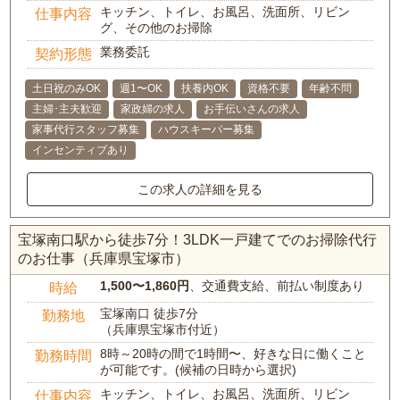
キッチン、トイレ、お風呂、洗面所、リビン
仕事内容
グ、その他のお掃除
業務委託
契約形態
土日祝のみOK
週1〜OK
扶養内OK
資格不要
年齢不問
主婦･主夫歓迎
家政婦の求人
お手伝いさんの求人
家事代行スタッフ募集
ハウスキーパー募集
インセンティブあり
この求人の詳細を見る
宝塚南口駅から徒歩7分！3LDK一戸建てでのお掃除代行
のお仕事（兵庫県宝塚市）
1,500〜1,860円
、交通費支給、前払い制度あり
時給
宝塚南口 徒歩7分
勤務地
（兵庫県宝塚市付近）
8時～20時の間で1時間〜、好きな日に働くこと
勤務時間
が可能です。(候補の日時から選択)
キッチン、トイレ、お風呂、洗面所、リビン
仕事内容