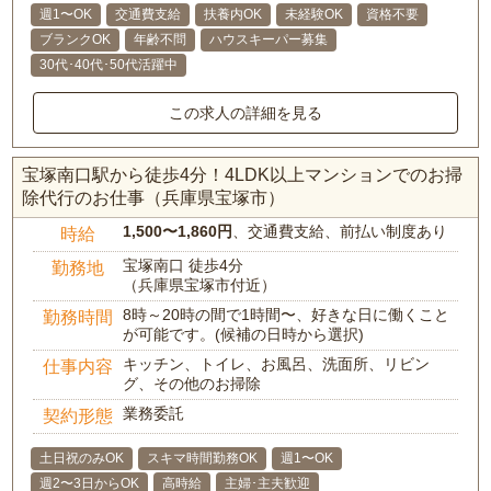
週1〜OK
交通費支給
扶養内OK
未経験OK
資格不要
ブランクOK
年齢不問
ハウスキーパー募集
30代･40代･50代活躍中
この求人の詳細を見る
宝塚南口駅から徒歩4分！4LDK以上マンションでのお掃
除代行のお仕事（兵庫県宝塚市）
1,500〜1,860円
、交通費支給、前払い制度あり
時給
宝塚南口 徒歩4分
勤務地
（兵庫県宝塚市付近）
8時～20時の間で1時間〜、好きな日に働くこと
勤務時間
が可能です。(候補の日時から選択)
キッチン、トイレ、お風呂、洗面所、リビン
仕事内容
グ、その他のお掃除
業務委託
契約形態
土日祝のみOK
スキマ時間勤務OK
週1〜OK
週2〜3日からOK
高時給
主婦･主夫歓迎