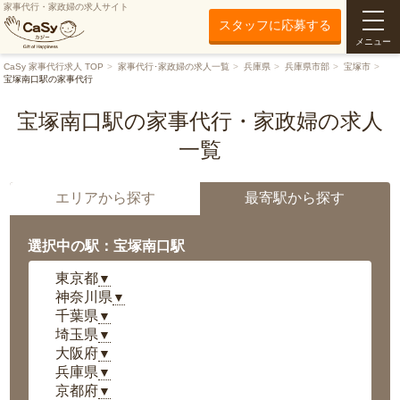
家事代行・家政婦の求人サイト
スタッフに応募する
メニュー
CaSy 家事代行求人 TOP
家事代行･家政婦の求人一覧
兵庫県
兵庫県市部
宝塚市
宝塚南口駅の家事代行
宝塚南口駅の家事代行・家政婦の求人
一覧
エリアから探す
最寄駅から探す
選択中の駅：宝塚南口駅
東京都
▼
神奈川県
▼
千葉県
▼
埼玉県
▼
大阪府
▼
兵庫県
▼
京都府
▼