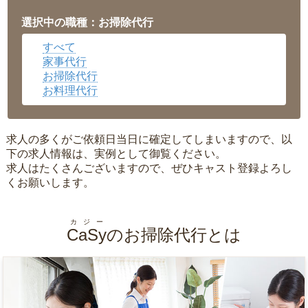
福井県
▼
岡山県
▼
選択中の職種：お掃除代行
広島県
▼
すべて
沖縄県
▼
家事代行
お掃除代行
お料理代行
求人の多くがご依頼日当日に確定してしまいますので、以
下の求人情報は、実例として御覧ください。
求人はたくさんございますので、ぜひキャスト登録よろし
くお願いします。
カジー
CaSy
のお掃除代行とは