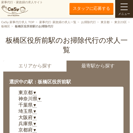
家事代行・家政婦の求人サイト
スタッフに応募する
メニュー
CaSy 家事代行求人 TOP
家事代行･家政婦の求人一覧
お掃除代行
東京都
東京23区
板橋区
板橋区役所前駅のお掃除代行
板橋区役所前駅のお掃除代行の求人一
覧
エリアから探す
最寄駅から探す
選択中の駅：板橋区役所前駅
東京都
▼
神奈川県
▼
千葉県
▼
埼玉県
▼
大阪府
▼
兵庫県
▼
京都府
▼