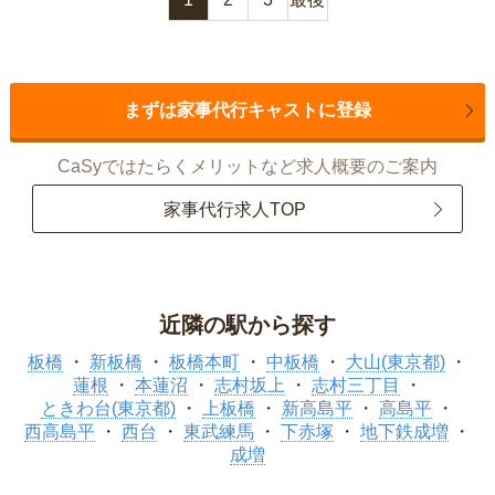
まずは家事代行キャストに登録
CaSyではたらくメリットなど求人概要のご案内
家事代行求人TOP
近隣の駅から探す
板橋
新板橋
板橋本町
中板橋
大山(東京都)
蓮根
本蓮沼
志村坂上
志村三丁目
ときわ台(東京都)
上板橋
新高島平
高島平
西高島平
西台
東武練馬
下赤塚
地下鉄成増
成増