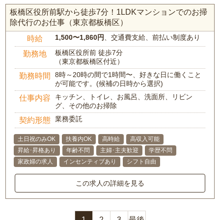
板橋区役所前駅から徒歩7分！1LDKマンションでのお掃
除代行のお仕事（東京都板橋区）
1,500〜1,860円
、交通費支給、前払い制度あり
時給
板橋区役所前 徒歩7分
勤務地
（東京都板橋区付近）
8時～20時の間で1時間〜、好きな日に働くこと
勤務時間
が可能です。(候補の日時から選択)
キッチン、トイレ、お風呂、洗面所、リビン
仕事内容
グ、その他のお掃除
業務委託
契約形態
土日祝のみOK
扶養内OK
高時給
高収入可能
昇給･昇格あり
年齢不問
主婦･主夫歓迎
学歴不問
家政婦の求人
インセンティブあり
シフト自由
この求人の詳細を見る
1
2
3
最後