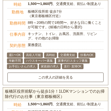
1,500〜1,860円
、交通費支給、前払い制度あり
時給
板橋区役所前 徒歩7分
勤務地
（東京都板橋区付近）
8時～20時の間で1時間〜、好きな日に働くこと
勤務時間
が可能です。(候補の日時から選択)
キッチン、トイレ、お風呂、洗面所、リビン
仕事内容
グ、その他のお掃除
業務委託
契約形態
週1〜OK
高収入可能
高時給
交通費支給
扶養内OK
年齢不問
ハウスキーパー募集
家事代行スタッフ募集
お手伝いさんの求人
家政婦の求人
直行･直帰OK
この求人の詳細を見る
板橋区役所前駅から徒歩1分！1LDKマンションでのお掃
除代行のお仕事（東京都板橋区）
1,500〜1,860円
、交通費支給、前払い制度あり
時給