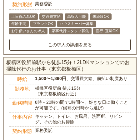
業務委託
契約形態
土日祝のみOK
交通費支給
高収入可能
未経験OK
年齢不問
ブランクOK
ハウスキーパー募集
お手伝いさんの求人
家事代行スタッフ募集
直行･直帰OK
この求人の詳細を見る
板橋区役所前駅から徒歩15分！2LDKマンションでのお
掃除代行のお仕事（東京都板橋区）
1,500〜1,860円
、交通費支給、前払い制度あり
時給
板橋区役所前 徒歩15分
勤務地
（東京都板橋区付近）
8時～20時の間で1時間〜、好きな日に働くこと
勤務時間
が可能です。(候補の日時から選択)
キッチン、トイレ、お風呂、洗面所、リビン
仕事内容
グ、その他のお掃除
業務委託
契約形態