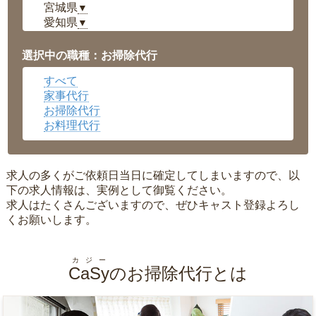
宮城県
▼
愛知県
▼
福井県
▼
岡山県
▼
選択中の職種：お掃除代行
広島県
▼
すべて
沖縄県
▼
家事代行
お掃除代行
お料理代行
求人の多くがご依頼日当日に確定してしまいますので、以
下の求人情報は、実例として御覧ください。
求人はたくさんございますので、ぜひキャスト登録よろし
くお願いします。
カジー
CaSy
のお掃除代行とは