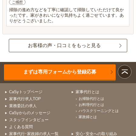
ご感想
掃除の進め方などを丁寧に確認して掃除していただけて良か
ったです。家がきれいになり気持ちよく過ごせています。あ
りがとうございました。
お客様の声・口コミをもっと見る
まずは専用フォームから登録応募
CaSyトップページ
家事代行とは
家事代行求人TOP
お掃除代行とは
お料理代行とは
業務委託の求人
ハウスクリーニングとは
CaSyからのメッセージ
家政婦とは
スタッフインタビュー
よくある質問
家事代行･家政婦の求人一覧
安心･安全への取り組み