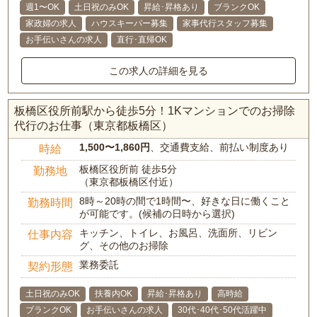
週1〜OK
土日祝のみOK
昇給･昇格あり
ブランクOK
家政婦の求人
ハウスキーパー募集
家事代行スタッフ募集
お手伝いさんの求人
直行･直帰OK
この求人の詳細を見る
板橋区役所前駅から徒歩5分！1Kマンションでのお掃除
代行のお仕事（東京都板橋区）
1,500〜1,860円
、交通費支給、前払い制度あり
時給
板橋区役所前 徒歩5分
勤務地
（東京都板橋区付近）
8時～20時の間で1時間〜、好きな日に働くこと
勤務時間
が可能です。(候補の日時から選択)
キッチン、トイレ、お風呂、洗面所、リビン
仕事内容
グ、その他のお掃除
業務委託
契約形態
土日祝のみOK
扶養内OK
昇給･昇格あり
高時給
ブランクOK
お手伝いさんの求人
30代･40代･50代活躍中