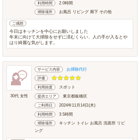
2.0時間
利用時間
お風呂 リビング 廊下 その他
掃除場所
ご感想
今日はキッチンを中心にお願いしました
年末に向けて大掃除をせずに済むくらい、人の手が入るとや
はり綺麗な気がします。
お掃除代行
サービス内容
評価
スポット
利用頻度
30代 女性
東京都板橋区
提供エリア
2024年11月14日(木)
ご利用日
3.5時間
利用時間
キッチン トイレ お風呂 洗面所 リビ
掃除場所
ング