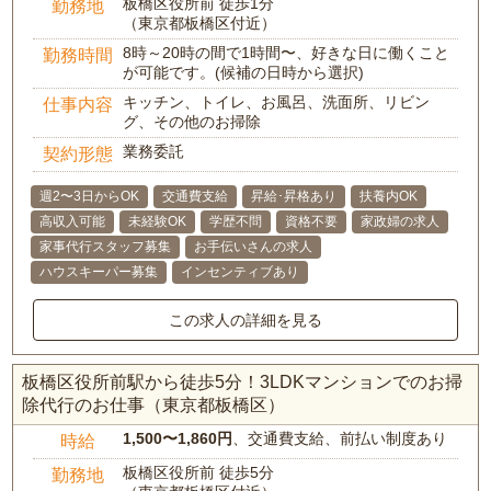
板橋区役所前 徒歩1分
勤務地
（東京都板橋区付近）
8時～20時の間で1時間〜、好きな日に働くこと
勤務時間
が可能です。(候補の日時から選択)
キッチン、トイレ、お風呂、洗面所、リビン
仕事内容
グ、その他のお掃除
業務委託
契約形態
週2〜3日からOK
交通費支給
昇給･昇格あり
扶養内OK
高収入可能
未経験OK
学歴不問
資格不要
家政婦の求人
家事代行スタッフ募集
お手伝いさんの求人
ハウスキーパー募集
インセンティブあり
この求人の詳細を見る
板橋区役所前駅から徒歩5分！3LDKマンションでのお掃
除代行のお仕事（東京都板橋区）
1,500〜1,860円
、交通費支給、前払い制度あり
時給
板橋区役所前 徒歩5分
勤務地