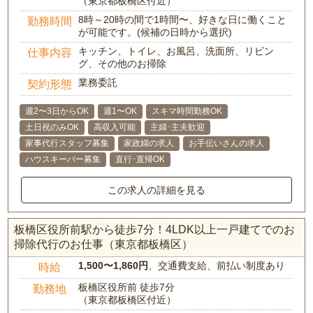
（東京都板橋区付近）
8時～20時の間で1時間〜、好きな日に働くこと
勤務時間
が可能です。(候補の日時から選択)
キッチン、トイレ、お風呂、洗面所、リビン
仕事内容
グ、その他のお掃除
業務委託
契約形態
週2〜3日からOK
週1〜OK
スキマ時間勤務OK
土日祝のみOK
高収入可能
主婦･主夫歓迎
家事代行スタッフ募集
家政婦の求人
お手伝いさんの求人
ハウスキーパー募集
直行･直帰OK
この求人の詳細を見る
板橋区役所前駅から徒歩7分！4LDK以上一戸建てでのお
掃除代行のお仕事（東京都板橋区）
1,500〜1,860円
、交通費支給、前払い制度あり
時給
板橋区役所前 徒歩7分
勤務地
（東京都板橋区付近）