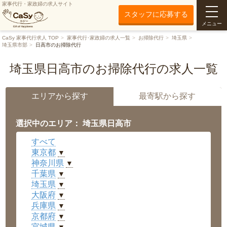
家事代行・家政婦の求人サイト
スタッフに応募する
メニュー
CaSy 家事代行求人 TOP
家事代行･家政婦の求人一覧
お掃除代行
埼玉県
埼玉県市部
日高市のお掃除代行
埼玉県日高市のお掃除代行の求人一覧
エリアから探す
最寄駅から探す
選択中のエリア： 埼玉県日高市
すべて
東京都
▼
神奈川県
▼
千葉県
▼
埼玉県
▼
大阪府
▼
兵庫県
▼
京都府
▼
宮城県