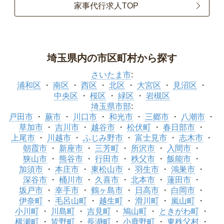
家事代行求人TOP
埼玉県内の市区町村から探す
さいたま市
:
浦和区
南区
西区
北区
大宮区
見沼区
中央区
桜区
緑区
岩槻区
埼玉県市部
:
戸田市
蕨市
川口市
和光市
三郷市
八潮市
草加市
吉川市
越谷市
松伏町
春日部市
上尾市
川越市
ふじみ野市
富士見市
志木市
朝霞市
新座市
三芳町
所沢市
入間市
狭山市
熊谷市
行田市
秩父市
飯能市
加須市
本庄市
東松山市
羽生市
鴻巣市
深谷市
桶川市
久喜市
北本市
蓮田市
坂戸市
幸手市
鶴ヶ島市
日高市
白岡市
伊奈町
毛呂山町
越生町
滑川町
嵐山町
小川町
川島町
吉見町
鳩山町
ときがわ町
横瀬町
皆野町
長瀞町
小鹿野町
東秩父村