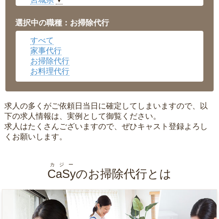
▼
愛知県
▼
福井県
▼
選択中の職種：お掃除代行
岡山県
▼
すべて
広島県
▼
家事代行
沖縄県
▼
お掃除代行
お料理代行
求人の多くがご依頼日当日に確定してしまいますので、以
下の求人情報は、実例として御覧ください。
求人はたくさんございますので、ぜひキャスト登録よろし
くお願いします。
カジー
CaSy
のお掃除代行とは