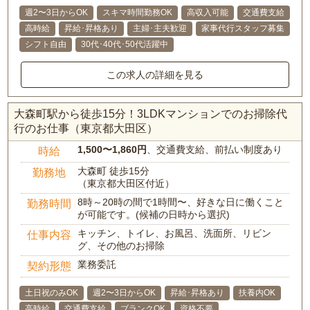
週2〜3日からOK
スキマ時間勤務OK
高収入可能
交通費支給
高時給
昇給･昇格あり
主婦･主夫歓迎
家事代行スタッフ募集
シフト自由
30代･40代･50代活躍中
この求人の詳細を見る
大森町駅から徒歩15分！3LDKマンションでのお掃除代
行のお仕事（東京都大田区）
1,500〜1,860円
、交通費支給、前払い制度あり
時給
大森町 徒歩15分
勤務地
（東京都大田区付近）
8時～20時の間で1時間〜、好きな日に働くこと
勤務時間
が可能です。(候補の日時から選択)
キッチン、トイレ、お風呂、洗面所、リビン
仕事内容
グ、その他のお掃除
業務委託
契約形態
土日祝のみOK
週2〜3日からOK
昇給･昇格あり
扶養内OK
高時給
交通費支給
ブランクOK
資格不要