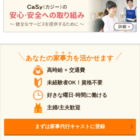
スキル
あなたの
家事力
を活かせます
高時給 + 交通費
未経験者OK！資格不要
好きな曜日·時間に働ける
主婦/主夫歓迎
まずは家事代行キャストに登録