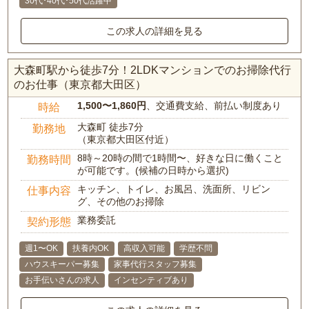
30代･40代･50代活躍中
この求人の詳細を見る
大森町駅から徒歩7分！2LDKマンションでのお掃除代行
のお仕事（東京都大田区）
1,500〜1,860円
、交通費支給、前払い制度あり
時給
大森町 徒歩7分
勤務地
（東京都大田区付近）
8時～20時の間で1時間〜、好きな日に働くこと
勤務時間
が可能です。(候補の日時から選択)
キッチン、トイレ、お風呂、洗面所、リビン
仕事内容
グ、その他のお掃除
業務委託
契約形態
週1〜OK
扶養内OK
高収入可能
学歴不問
ハウスキーパー募集
家事代行スタッフ募集
お手伝いさんの求人
インセンティブあり