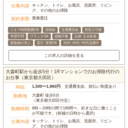
キッチン、トイレ、お風呂、洗面所、リビン
仕事内容
グ、その他のお掃除
業務委託
契約形態
スキマ時間勤務OK
高時給
交通費支給
高収入可能
学歴不問
ブランクOK
資格不要
主婦･主夫歓迎
家政婦の求人
直行･直帰OK
30代･40代･50代活躍中
この求人の詳細を見る
大森町駅から徒歩5分！1Rマンションでのお掃除代行の
お仕事（東京都大田区）
1,500〜1,860円
、交通費支給、前払い制度あり
時給
大森町 徒歩5分
勤務地
（東京都大田区付近）
8時～20時の間で1時間〜、好きな日に働くこと
勤務時間
が可能です。(候補の日時から選択)
キッチン、トイレ、お風呂、洗面所、リビン
仕事内容
グ、その他のお掃除