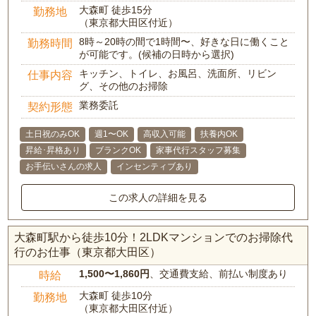
大森町 徒歩15分
勤務地
（東京都大田区付近）
8時～20時の間で1時間〜、好きな日に働くこと
勤務時間
が可能です。(候補の日時から選択)
キッチン、トイレ、お風呂、洗面所、リビン
仕事内容
グ、その他のお掃除
業務委託
契約形態
土日祝のみOK
週1〜OK
高収入可能
扶養内OK
昇給･昇格あり
ブランクOK
家事代行スタッフ募集
お手伝いさんの求人
インセンティブあり
この求人の詳細を見る
大森町駅から徒歩10分！2LDKマンションでのお掃除代
行のお仕事（東京都大田区）
1,500〜1,860円
、交通費支給、前払い制度あり
時給
大森町 徒歩10分
勤務地
（東京都大田区付近）