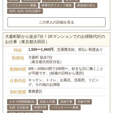
ハウスキーパー募集
家事代行スタッフ募集
家政婦の求人
30代･40代･50代活躍中
この求人の詳細を見る
大森町駅から徒歩7分！1Kマンションでのお掃除代行の
お仕事（東京都大田区）
1,500〜1,860円
、交通費支給、前払い制度あり
時給
大森町 徒歩7分
勤務地
（東京都大田区付近）
8時～20時の間で1時間〜、好きな日に働くこと
勤務時間
が可能です。(候補の日時から選択)
キッチン、トイレ、お風呂、洗面所、リビン
仕事内容
グ、その他のお掃除
業務委託
契約形態
スキマ時間勤務OK
高収入可能
資格不要
年齢不問
主婦･主夫歓迎
学歴不問
ハウスキーパー募集