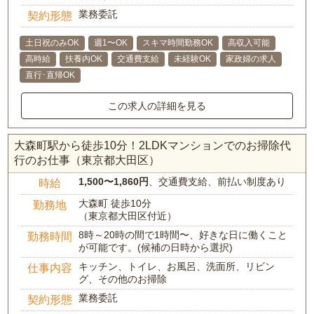
業務委託
契約形態
土日祝のみOK
週1〜OK
スキマ時間勤務OK
高収入可能
高時給
扶養内OK
交通費支給
未経験OK
家政婦の求人
直行･直帰OK
この求人の詳細を見る
大森町駅から徒歩10分！2LDKマンションでのお掃除代
行のお仕事（東京都大田区）
1,500〜1,860円
、交通費支給、前払い制度あり
時給
大森町 徒歩10分
勤務地
（東京都大田区付近）
8時～20時の間で1時間〜、好きな日に働くこと
勤務時間
が可能です。(候補の日時から選択)
キッチン、トイレ、お風呂、洗面所、リビン
仕事内容
グ、その他のお掃除
業務委託
契約形態