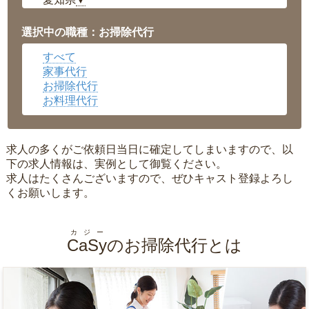
▼
福井県
▼
岡山県
▼
選択中の職種：お掃除代行
広島県
▼
すべて
沖縄県
▼
家事代行
お掃除代行
お料理代行
求人の多くがご依頼日当日に確定してしまいますので、以
下の求人情報は、実例として御覧ください。
求人はたくさんございますので、ぜひキャスト登録よろし
くお願いします。
カジー
CaSy
のお掃除代行とは