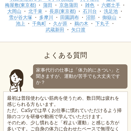
梅屋敷(東京都)
蒲田
京急蒲田
雑色
六郷土手
大岡山
北千束
長原(東京都)
石川台
洗足池
雪が谷大塚
多摩川
田園調布
沼部
御嶽山
池上
千鳥町
久が原
鵜の木
下丸子
武蔵新田
矢口渡
よくある質問
家事代行の仕事は「体力的にきつい」と
聞きますが、運動が苦手でも大丈夫です
か？
最初は普段使わない筋肉を使うため、数日間は疲れを
感じられる方もいます。
ただ、CaSyでは早くお仕事に慣れていただけるよう掃
除のコツを研修や動画で学んでいただけます。
そのため、少し慣れると「程よい運動」と感じる方が
多いです。ご自身の体力に合わせたペースで無理なく