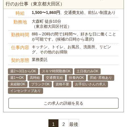
行のお仕事（東京都大田区）
1,500〜1,860円
、交通費支給、前払い制度あり
時給
大森町 徒歩10分
勤務地
（東京都大田区付近）
8時～20時の間で1時間〜、好きな日に働くこと
勤務時間
が可能です。(候補の日時から選択)
キッチン、トイレ、お風呂、洗面所、リビン
仕事内容
グ、その他のお掃除
業務委託
契約形態
週2〜3日からOK
スキマ時間勤務OK
土日祝のみOK
週1〜OK
高時給
交通費支給
扶養内OK
昇給･昇格あり
未経験OK
ブランクOK
資格不要
お手伝いさんの求人
インセンティブあり
この求人の詳細を見る
1
2
最後