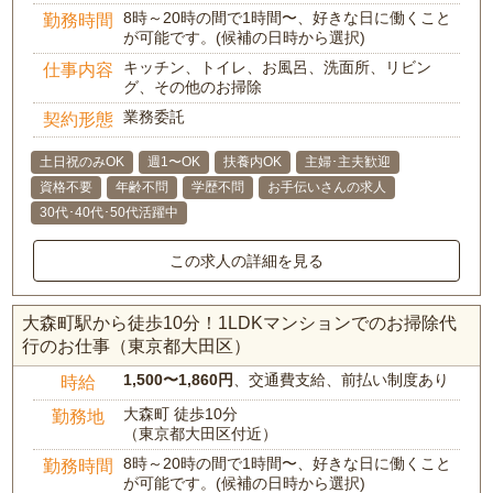
8時～20時の間で1時間〜、好きな日に働くこと
勤務時間
が可能です。(候補の日時から選択)
キッチン、トイレ、お風呂、洗面所、リビン
仕事内容
グ、その他のお掃除
業務委託
契約形態
土日祝のみOK
週1〜OK
扶養内OK
主婦･主夫歓迎
資格不要
年齢不問
学歴不問
お手伝いさんの求人
30代･40代･50代活躍中
この求人の詳細を見る
大森町駅から徒歩10分！1LDKマンションでのお掃除代
行のお仕事（東京都大田区）
1,500〜1,860円
、交通費支給、前払い制度あり
時給
大森町 徒歩10分
勤務地
（東京都大田区付近）
8時～20時の間で1時間〜、好きな日に働くこと
勤務時間
が可能です。(候補の日時から選択)