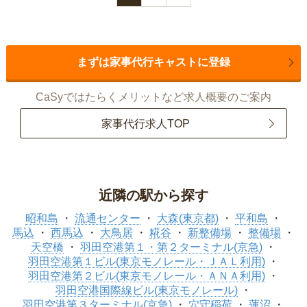
まずは家事代行キャストに登録
CaSyではたらくメリットなど求人概要のご案内
家事代行求人TOP
近隣の駅から探す
昭和島
流通センター
大森(東京都)
平和島
馬込
西馬込
大鳥居
糀谷
新整備場
整備場
天空橋
羽田空港第１・第２ターミナル(京急)
羽田空港第１ビル(東京モノレール・ＪＡＬ利用)
羽田空港第２ビル(東京モノレール・ＡＮＡ利用)
羽田空港国際線ビル(東京モノレール)
羽田空港第３ターミナル(京急)
穴守稲荷
蓮沼