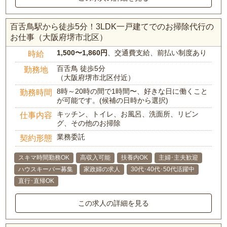
百舌鳥駅から徒歩5分！3LDK一戸建てでのお掃除代行の
お仕事（大阪府堺市北区）
1,500〜1,860円
、交通費支給、前払い制度あり
時給
百舌鳥 徒歩5分
勤務地
（大阪府堺市北区付近）
8時～20時の間で1時間〜、好きな日に働くこと
勤務時間
が可能です。(候補の日時から選択)
キッチン、トイレ、お風呂、洗面所、リビン
仕事内容
グ、その他のお掃除
業務委託
契約形態
スキマ時間勤務OK
高収入可能
扶養内OK
主婦･主夫歓迎
ハウスキーパー募集
家政婦の求人
30代･40代･50代活躍中
直行･直帰OK
この求人の詳細を見る