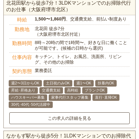
北花田駅から徒歩7分！3LDKマンションでのお掃除代行
のお仕事（大阪府堺市北区）
1,500〜1,860円
、交通費支給、前払い制度あり
時給
北花田 徒歩7分
勤務地
（大阪府堺市北区付近）
8時～20時の間で1時間〜、好きな日に働くこと
勤務時間
が可能です。(候補の日時から選択)
キッチン、トイレ、お風呂、洗面所、リビン
仕事内容
グ、その他のお掃除
業務委託
契約形態
週2〜3日からOK
土日祝のみOK
週1〜OK
扶養内OK
昇給･昇格あり
交通費支給
高時給
ブランクOK
ハウスキーパー募集
家事代行スタッフ募集
直行･直帰OK
30代･40代･50代活躍中
この求人の詳細を見る
なかもず駅から徒歩5分！1LDKマンションでのお掃除代