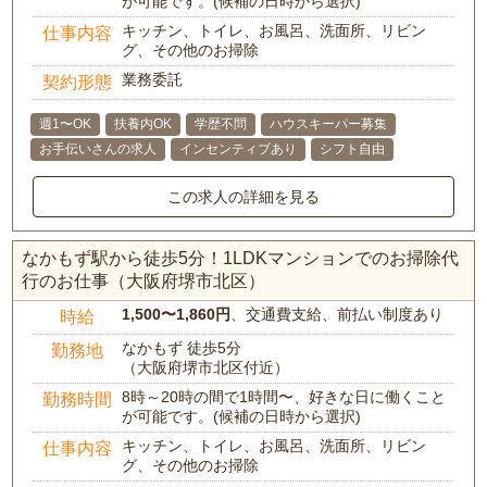
が可能です。(候補の日時から選択)
キッチン、トイレ、お風呂、洗面所、リビン
仕事内容
グ、その他のお掃除
業務委託
契約形態
週1〜OK
扶養内OK
学歴不問
ハウスキーパー募集
お手伝いさんの求人
インセンティブあり
シフト自由
この求人の詳細を見る
なかもず駅から徒歩5分！1LDKマンションでのお掃除代
行のお仕事（大阪府堺市北区）
1,500〜1,860円
、交通費支給、前払い制度あり
時給
なかもず 徒歩5分
勤務地
（大阪府堺市北区付近）
8時～20時の間で1時間〜、好きな日に働くこと
勤務時間
が可能です。(候補の日時から選択)
キッチン、トイレ、お風呂、洗面所、リビン
仕事内容
グ、その他のお掃除