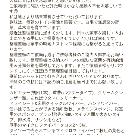
人様に喜ばれるお志事だと思い始めました。
ご依頼様に5星いただけた時はかなり感動＆幸せ＆嬉しいで
す😊
私は速さより結果重視させていただいております。
趣味は、毎朝のトイレ掃除と園芸です。自宅で無農薬の野
菜、草木達を育てています。
最近は整理整頓に燃えております。日々の家事を楽しく＆お
楽にできる手伝いご提案をさせていただければ幸せです。
整理整頓は家事の時短！ストレス軽減にも繋がると思ってお
ります。
整理整頓のご依頼は必ずご依頼者様のご協力＆御在宅お願い
致します。整理整頓は収納スペースの無駄な空間を有効的活
用＆分類分別を重視しております。またご依頼者様がリバウ
ンドしにくいほぼほぼ整理整頓目指しております。
事前にチャットにて打ち合わせさせていただいております。
掃除のご依頼には下記の物ご用意を当日までにお願い致しま
す。
カビキラー(初回1本)、重曹(パウダータイプ)、クリームクレ
ンザー類。あればウタマロクリーナー。
ドライシート&床用クイックルワイパー、ハンドワイパー、
使い捨てることができる雑巾数枚、メラミンスポンジ、浴室
用のスポンジ、ブラシ類(先が細いタイプと面が大きいタイ
プ、排水溝、サッシ用など)
厚手のマイクロファイバークロス2〜3枚。
ダイソーで売られているマイクロファイバー(二枚組の黄色と