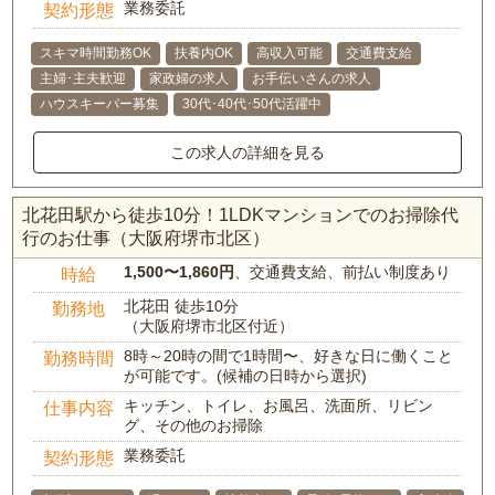
業務委託
契約形態
スキマ時間勤務OK
扶養内OK
高収入可能
交通費支給
主婦･主夫歓迎
家政婦の求人
お手伝いさんの求人
ハウスキーパー募集
30代･40代･50代活躍中
この求人の詳細を見る
北花田駅から徒歩10分！1LDKマンションでのお掃除代
行のお仕事（大阪府堺市北区）
1,500〜1,860円
、交通費支給、前払い制度あり
時給
北花田 徒歩10分
勤務地
（大阪府堺市北区付近）
8時～20時の間で1時間〜、好きな日に働くこと
勤務時間
が可能です。(候補の日時から選択)
キッチン、トイレ、お風呂、洗面所、リビン
仕事内容
グ、その他のお掃除
業務委託
契約形態