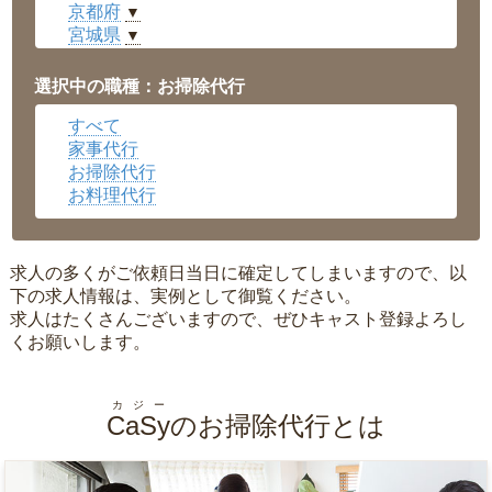
京都府
▼
宮城県
▼
愛知県
▼
福井県
▼
選択中の職種：お掃除代行
岡山県
▼
すべて
広島県
▼
家事代行
沖縄県
▼
お掃除代行
お料理代行
求人の多くがご依頼日当日に確定してしまいますので、以
下の求人情報は、実例として御覧ください。
求人はたくさんございますので、ぜひキャスト登録よろし
くお願いします。
カジー
CaSy
のお掃除代行とは