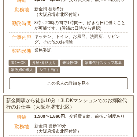
時給
新金岡 徒歩5分
勤務地
（大阪府堺市北区付近）
8時～20時の間で1時間〜、好きな日に働くこと
勤務時間
が可能です。(候補の日時から選択)
キッチン、トイレ、お風呂、洗面所、リビン
仕事内容
グ、その他のお掃除
業務委託
契約形態
週1〜OK
昇給･昇格あり
未経験OK
家事代行スタッフ募集
家政婦の求人
シフト自由
この求人の詳細を見る
新金岡駅から徒歩10分！3LDKマンションでのお掃除代
行のお仕事（大阪府堺市北区）
1,500〜1,860円
、交通費支給、前払い制度あり
時給
新金岡 徒歩10分
勤務地
（大阪府堺市北区付近）