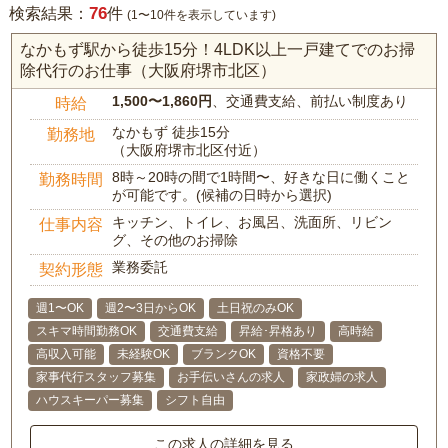
76
検索結果：
件
(1〜10件を表示しています)
なかもず駅から徒歩15分！4LDK以上一戸建てでのお掃
除代行のお仕事（大阪府堺市北区）
1,500〜1,860円
、交通費支給、前払い制度あり
時給
なかもず 徒歩15分
勤務地
（大阪府堺市北区付近）
8時～20時の間で1時間〜、好きな日に働くこと
勤務時間
が可能です。(候補の日時から選択)
キッチン、トイレ、お風呂、洗面所、リビン
仕事内容
グ、その他のお掃除
業務委託
契約形態
週1〜OK
週2〜3日からOK
土日祝のみOK
スキマ時間勤務OK
交通費支給
昇給･昇格あり
高時給
高収入可能
未経験OK
ブランクOK
資格不要
家事代行スタッフ募集
お手伝いさんの求人
家政婦の求人
ハウスキーパー募集
シフト自由
この求人の詳細を見る