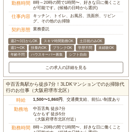
8時～20時の間で1時間〜、好きな日に働くこと
勤務時間
が可能です。(候補の日時から選択)
キッチン、トイレ、お風呂、洗面所、リビン
仕事内容
グ、その他のお掃除
業務委託
契約形態
週2〜3日からOK
スキマ時間勤務OK
土日祝のみOK
週1〜OK
扶養内OK
ブランクOK
学歴不問
未経験OK
年齢不問
ハウスキーパー募集
シフト自由
この求人の詳細を見る
中百舌鳥駅から徒歩7分！3LDKマンションでのお掃除代
行のお仕事（大阪府堺市北区）
1,500〜1,860円
、交通費支給、前払い制度あり
時給
中百舌鳥 徒歩7分
勤務地
なかもず 徒歩5分
（大阪府堺市北区付近）
8時～20時の間で1時間〜、好きな日に働くこと
勤務時間