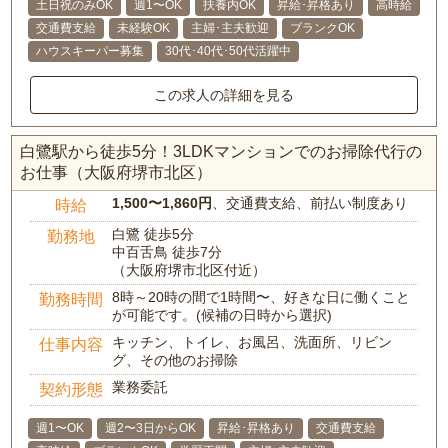
土日祝のみOK
週1〜OK
扶養内OK
昇給･昇格あり
高時給
交通費支給
未経験OK
主婦･主夫歓迎
ブランクOK
ハウスキーパー募集
30代･40代･50代活躍中
この求人の詳細を見る
白鷺駅から徒歩5分！3LDKマンションでのお掃除代行の
お仕事（大阪府堺市北区）
1,500〜1,860円
、交通費支給、前払い制度あり
時給
白鷺 徒歩5分
勤務地
中百舌鳥 徒歩7分
（大阪府堺市北区付近）
8時～20時の間で1時間〜、好きな日に働くこと
勤務時間
が可能です。(候補の日時から選択)
キッチン、トイレ、お風呂、洗面所、リビン
仕事内容
グ、その他のお掃除
業務委託
契約形態
週1〜OK
週2〜3日からOK
昇給･昇格あり
交通費支給