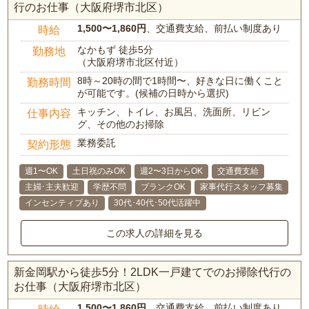
行のお仕事（大阪府堺市北区）
1,500〜1,860円
、交通費支給、前払い制度あり
時給
なかもず 徒歩5分
勤務地
（大阪府堺市北区付近）
8時～20時の間で1時間〜、好きな日に働くこと
勤務時間
が可能です。(候補の日時から選択)
キッチン、トイレ、お風呂、洗面所、リビン
仕事内容
グ、その他のお掃除
業務委託
契約形態
週1〜OK
土日祝のみOK
週2〜3日からOK
交通費支給
主婦･主夫歓迎
学歴不問
ブランクOK
家事代行スタッフ募集
インセンティブあり
30代･40代･50代活躍中
この求人の詳細を見る
新金岡駅から徒歩5分！2LDK一戸建てでのお掃除代行の
お仕事（大阪府堺市北区）
1,500〜1,860円
、交通費支給、前払い制度あり