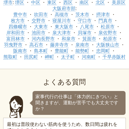
堺市
:
堺区
中区
東区
西区
南区
北区
美原区
大阪府市部
:
豊中市
吹田市
高槻市
茨木市
摂津市
枚方市
交野市
寝屋川市
守口市
門真市
四條畷市
大東市
東大阪市
八尾市
松原市
岸和田市
池田市
泉大津市
貝塚市
泉佐野市
富田林市
河内長野市
和泉市
箕面市
柏原市
羽曳野市
高石市
藤井寺市
泉南市
大阪狭山市
阪南市
島本町
豊能町
能勢町
忠岡町
熊取町
田尻町
岬町
太子町
河南町
千早赤阪村
よくある質問
家事代行の仕事は「体力的にきつい」と
聞きますが、運動が苦手でも大丈夫です
か？
最初は普段使わない筋肉を使うため、数日間は疲れを