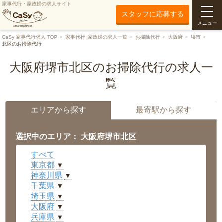
家事代行・家政婦の求人サイト
スタッフに応募する
メニュー
CaSy 家事代行求人 TOP
家事代行･家政婦の求人一覧
お掃除代行
大阪府
堺市
北区のお掃除代行
大阪府堺市北区のお掃除代行の求人一
覧
エリアから探す
最寄駅から探す
選択中のエリア： 大阪府堺市北区
すべて
東京都
▼
神奈川県
▼
千葉県
▼
埼玉県
▼
大阪府
▼
兵庫県
▼