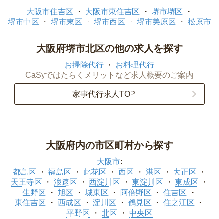
大阪市住吉区
大阪市東住吉区
堺市堺区
堺市中区
堺市東区
堺市西区
堺市美原区
松原市
大阪府堺市北区の他の求人を探す
お掃除代行
お料理代行
CaSyではたらくメリットなど求人概要のご案内
家事代行求人TOP
大阪府内の市区町村から探す
大阪市
:
都島区
福島区
此花区
西区
港区
大正区
天王寺区
浪速区
西淀川区
東淀川区
東成区
生野区
旭区
城東区
阿倍野区
住吉区
東住吉区
西成区
淀川区
鶴見区
住之江区
平野区
北区
中央区