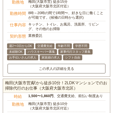
梅田(大阪市営) 徒歩15分
勤務地
（大阪府大阪市北区付近）
8時～20時の間で1時間〜、好きな日に働くこと
勤務時間
が可能です。(候補の日時から選択)
キッチン、トイレ、お風呂、洗面所、リビン
仕事内容
グ、その他のお掃除
業務委託
契約形態
週2〜3日からOK
交通費支給
年齢不問
学歴不問
未経験OK
ハウスキーパー募集
家事代行スタッフ募集
お手伝いさんの求人
家政婦の求人
シフト自由
この求人の詳細を見る
梅田(大阪市営)駅から徒歩10分！2LDKマンションでのお
掃除代行のお仕事（大阪府大阪市北区）
1,500〜1,860円
、交通費支給、前払い制度あり
時給
梅田(大阪市営) 徒歩10分
勤務地
（大阪府大阪市北区付近）