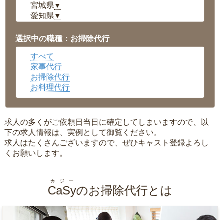
宮城県
▼
愛知県
▼
福井県
▼
岡山県
▼
選択中の職種：お掃除代行
広島県
▼
すべて
沖縄県
▼
家事代行
お掃除代行
お料理代行
求人の多くがご依頼日当日に確定してしまいますので、以
下の求人情報は、実例として御覧ください。
求人はたくさんございますので、ぜひキャスト登録よろし
くお願いします。
カジー
CaSy
のお掃除代行とは