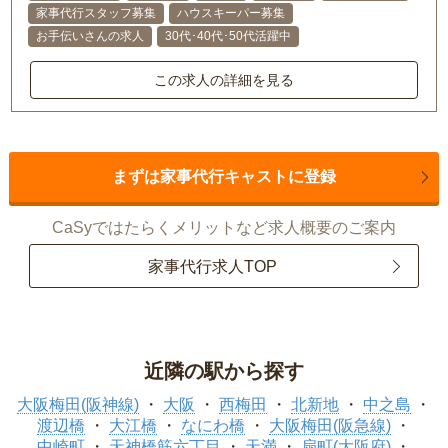
家事代行スタッフ募集
ハウスキーパー募集
お手伝いさんの求人
30代･40代･50代活躍中
この求人の詳細を見る
まずは家事代行キャストに登録
CaSyではたらくメリットなど求人概要のご案内
家事代行求人TOP
近隣の駅から探す
大阪梅田(阪神線)
大阪
西梅田
北新地
中之島
渡辺橋
大江橋
なにわ橋
大阪梅田(阪急線)
中崎町
天神橋筋六丁目
天満
扇町(大阪府)