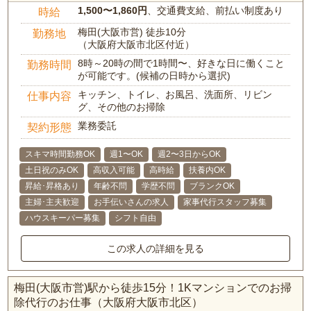
1,500〜1,860円
、交通費支給、前払い制度あり
時給
梅田(大阪市営) 徒歩10分
勤務地
（大阪府大阪市北区付近）
8時～20時の間で1時間〜、好きな日に働くこと
勤務時間
が可能です。(候補の日時から選択)
キッチン、トイレ、お風呂、洗面所、リビン
仕事内容
グ、その他のお掃除
業務委託
契約形態
スキマ時間勤務OK
週1〜OK
週2〜3日からOK
土日祝のみOK
高収入可能
高時給
扶養内OK
昇給･昇格あり
年齢不問
学歴不問
ブランクOK
主婦･主夫歓迎
お手伝いさんの求人
家事代行スタッフ募集
ハウスキーパー募集
シフト自由
この求人の詳細を見る
梅田(大阪市営)駅から徒歩15分！1Kマンションでのお掃
除代行のお仕事（大阪府大阪市北区）