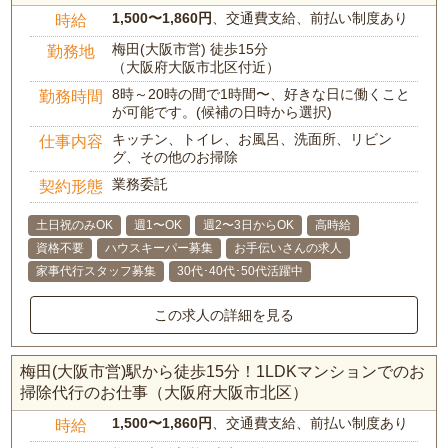
1,500〜1,860円
、交通費支給、前払い制度あり
時給
梅田(大阪市営) 徒歩15分
勤務地
（大阪府大阪市北区付近）
8時～20時の間で1時間〜、好きな日に働くこと
勤務時間
が可能です。(候補の日時から選択)
キッチン、トイレ、お風呂、洗面所、リビン
仕事内容
グ、その他のお掃除
業務委託
契約形態
土日祝のみOK
週1〜OK
週2〜3日からOK
高時給
資格不要
ハウスキーパー募集
お手伝いさんの求人
家事代行スタッフ募集
30代･40代･50代活躍中
この求人の詳細を見る
梅田(大阪市営)駅から徒歩15分！1LDKマンションでのお
掃除代行のお仕事（大阪府大阪市北区）
1,500〜1,860円
、交通費支給、前払い制度あり
時給