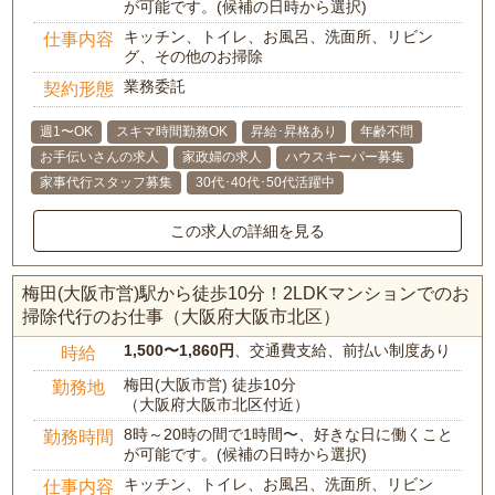
が可能です。(候補の日時から選択)
キッチン、トイレ、お風呂、洗面所、リビン
仕事内容
グ、その他のお掃除
業務委託
契約形態
週1〜OK
スキマ時間勤務OK
昇給･昇格あり
年齢不問
お手伝いさんの求人
家政婦の求人
ハウスキーパー募集
家事代行スタッフ募集
30代･40代･50代活躍中
この求人の詳細を見る
梅田(大阪市営)駅から徒歩10分！2LDKマンションでのお
掃除代行のお仕事（大阪府大阪市北区）
1,500〜1,860円
、交通費支給、前払い制度あり
時給
梅田(大阪市営) 徒歩10分
勤務地
（大阪府大阪市北区付近）
8時～20時の間で1時間〜、好きな日に働くこと
勤務時間
が可能です。(候補の日時から選択)
キッチン、トイレ、お風呂、洗面所、リビン
仕事内容