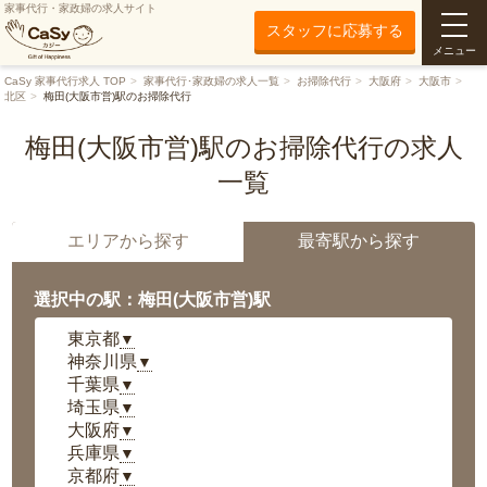
家事代行・家政婦の求人サイト
スタッフに応募する
メニュー
CaSy 家事代行求人 TOP
家事代行･家政婦の求人一覧
お掃除代行
大阪府
大阪市
北区
梅田(大阪市営)駅のお掃除代行
梅田(大阪市営)駅のお掃除代行の求人
一覧
エリアから探す
最寄駅から探す
選択中の駅：梅田(大阪市営)駅
東京都
▼
神奈川県
▼
千葉県
▼
埼玉県
▼
大阪府
▼
兵庫県
▼
京都府
▼