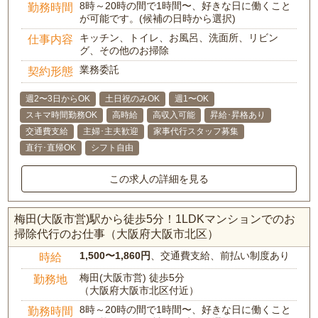
8時～20時の間で1時間〜、好きな日に働くこと
勤務時間
が可能です。(候補の日時から選択)
キッチン、トイレ、お風呂、洗面所、リビン
仕事内容
グ、その他のお掃除
業務委託
契約形態
週2〜3日からOK
土日祝のみOK
週1〜OK
スキマ時間勤務OK
高時給
高収入可能
昇給･昇格あり
交通費支給
主婦･主夫歓迎
家事代行スタッフ募集
直行･直帰OK
シフト自由
この求人の詳細を見る
梅田(大阪市営)駅から徒歩5分！1LDKマンションでのお
掃除代行のお仕事（大阪府大阪市北区）
1,500〜1,860円
、交通費支給、前払い制度あり
時給
梅田(大阪市営) 徒歩5分
勤務地
（大阪府大阪市北区付近）
8時～20時の間で1時間〜、好きな日に働くこと
勤務時間