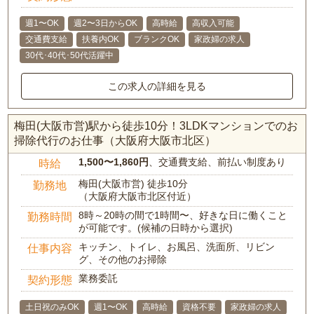
週1〜OK
週2〜3日からOK
高時給
高収入可能
交通費支給
扶養内OK
ブランクOK
家政婦の求人
30代･40代･50代活躍中
この求人の詳細を見る
梅田(大阪市営)駅から徒歩10分！3LDKマンションでのお
掃除代行のお仕事（大阪府大阪市北区）
1,500〜1,860円
、交通費支給、前払い制度あり
時給
梅田(大阪市営) 徒歩10分
勤務地
（大阪府大阪市北区付近）
8時～20時の間で1時間〜、好きな日に働くこと
勤務時間
が可能です。(候補の日時から選択)
キッチン、トイレ、お風呂、洗面所、リビン
仕事内容
グ、その他のお掃除
業務委託
契約形態
土日祝のみOK
週1〜OK
高時給
資格不要
家政婦の求人