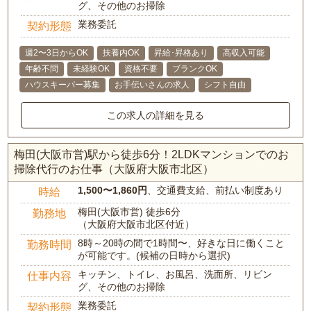
グ、その他のお掃除
業務委託
契約形態
週2〜3日からOK
扶養内OK
昇給･昇格あり
高収入可能
年齢不問
未経験OK
資格不要
ブランクOK
ハウスキーパー募集
お手伝いさんの求人
シフト自由
この求人の詳細を見る
梅田(大阪市営)駅から徒歩6分！2LDKマンションでのお
掃除代行のお仕事（大阪府大阪市北区）
1,500〜1,860円
、交通費支給、前払い制度あり
時給
梅田(大阪市営) 徒歩6分
勤務地
（大阪府大阪市北区付近）
8時～20時の間で1時間〜、好きな日に働くこと
勤務時間
が可能です。(候補の日時から選択)
キッチン、トイレ、お風呂、洗面所、リビン
仕事内容
グ、その他のお掃除
業務委託
契約形態