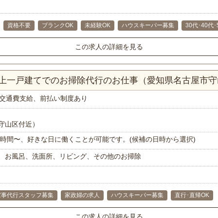
資格不要
ブランクOK
未経験OK
ハウスキーパー募集
30代･40代
この求人の詳細を見る
K以上一戸建てでのお掃除代行のお仕事（愛知県名古屋市
交通費支給、前払い制度あり
守山区付近）
で1時間〜、好きな日に働くことが可能です。(候補の日時から選択)
、お風呂、洗面所、リビング、その他のお掃除
家事代行スタッフ募集
家政婦の求人
ハウスキーパー募集
直行･直帰OK
この求人の詳細を見る