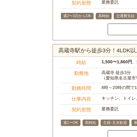
業務委託
契約形態
週2〜3日からOK
高時給
交通費支給
高蔵寺駅から徒歩3分！4LD
1,500〜1,860円
、
時給
高蔵寺 徒歩3分
勤務地
（愛知県名古屋市
8時～20時の間
勤務時間
キッチン、トイレ
仕事内容
業務委託
契約形態
週1〜OK
高時給
主婦･主夫歓迎