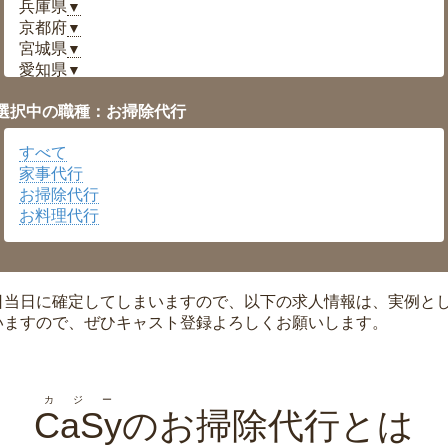
兵庫県
▼
京都府
▼
宮城県
▼
愛知県
▼
福井県
▼
選択中の職種：お掃除代行
岡山県
▼
広島県
▼
すべて
沖縄県
▼
家事代行
お掃除代行
お料理代行
日当日に確定してしまいますので、以下の求人情報は、実例と
いますので、ぜひキャスト登録よろしくお願いします。
カジー
CaSy
のお掃除代行とは