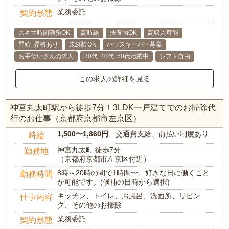
業務委託
契約形態
スキマ時間勤務OK
高時給
扶養内OK
高収入可能
昇給･昇格あり
未経験OK
ハウスキーパー募集
お手伝いさんの求人
30代･40代･50代活躍中
シフト自由
この求人の詳細を見る
神宮丸太町駅から徒歩7分！3LDK一戸建てでのお掃除代
行のお仕事（京都府京都市左京区）
1,500〜1,860円
、交通費支給、前払い制度あり
時給
神宮丸太町 徒歩7分
勤務地
（京都府京都市左京区付近）
8時～20時の間で1時間〜、好きな日に働くこと
勤務時間
が可能です。(候補の日時から選択)
キッチン、トイレ、お風呂、洗面所、リビン
仕事内容
グ、その他のお掃除
業務委託
契約形態