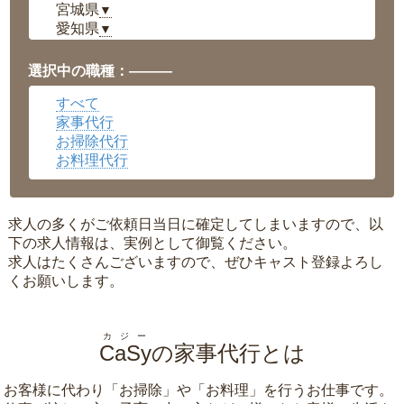
宮城県
▼
愛知県
▼
福井県
▼
岡山県
▼
選択中の職種：———
広島県
▼
すべて
沖縄県
▼
家事代行
お掃除代行
お料理代行
求人の多くがご依頼日当日に確定してしまいますので、以
下の求人情報は、実例として御覧ください。
求人はたくさんございますので、ぜひキャスト登録よろし
くお願いします。
カジー
CaSy
の家事代行とは
お客様に代わり「
お掃除
」や「
お料理
」を行うお仕事です。