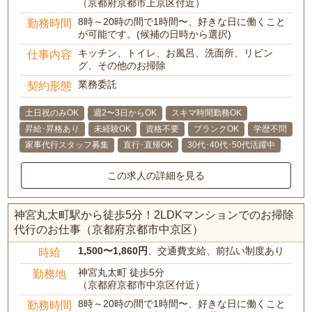
（京都府京都市上京区付近）
8時～20時の間で1時間〜、好きな日に働くこと
勤務時間
が可能です。(候補の日時から選択)
キッチン、トイレ、お風呂、洗面所、リビン
仕事内容
グ、その他のお掃除
業務委託
契約形態
土日祝のみOK
週2〜3日からOK
スキマ時間勤務OK
昇給･昇格あり
未経験OK
資格不要
ブランクOK
学歴不問
家事代行スタッフ募集
直行･直帰OK
30代･40代･50代活躍中
この求人の詳細を見る
神宮丸太町駅から徒歩5分！2LDKマンションでのお掃除
代行のお仕事（京都府京都市中京区）
1,500〜1,860円
、交通費支給、前払い制度あり
時給
神宮丸太町 徒歩5分
勤務地
（京都府京都市中京区付近）
8時～20時の間で1時間〜、好きな日に働くこと
勤務時間