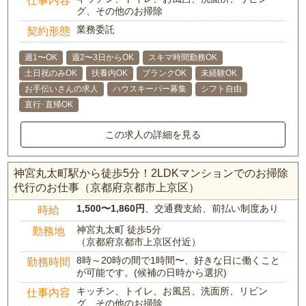
グ、その他のお掃除
業務委託
契約形態
週1〜OK
週2〜3日からOK
スキマ時間勤務OK
土日祝のみOK
扶養内OK
ブランクOK
未経験OK
お手伝いさんの求人
ハウスキーパー募集
シフト自由
直行･直帰OK
この求人の詳細を見る
神宮丸太町駅から徒歩5分！2LDKマンションでのお掃除
代行のお仕事（京都府京都市上京区）
1,500〜1,860円
、交通費支給、前払い制度あり
時給
神宮丸太町 徒歩5分
勤務地
（京都府京都市上京区付近）
8時～20時の間で1時間〜、好きな日に働くこと
勤務時間
が可能です。(候補の日時から選択)
キッチン、トイレ、お風呂、洗面所、リビン
仕事内容
グ、その他のお掃除