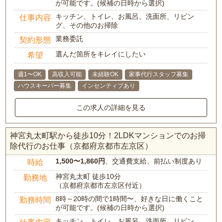
が可能です。(候補の日時から選択)
キッチン、トイレ、お風呂、洗面所、リビン
仕事内容
グ、その他のお掃除
業務委託
契約形態
選んだ箇所をキレイにしたい
希望
週1〜OK
高収入可能
未経験OK
家事代行スタッフ募集
ハウスキーパー募集
インセンティブあり
この求人の詳細を見る
神宮丸太町駅から徒歩10分！2LDKマンションでのお掃
除代行のお仕事（京都府京都市左京区）
1,500〜1,860円
、交通費支給、前払い制度あり
時給
神宮丸太町 徒歩10分
勤務地
（京都府京都市左京区付近）
8時～20時の間で1時間〜、好きな日に働くこと
勤務時間
が可能です。(候補の日時から選択)
キッチン、トイレ、お風呂、洗面所、リビン
仕事内容