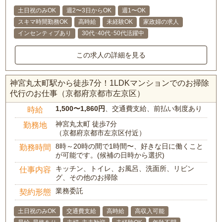
土日祝のみOK
週2〜3日からOK
週1〜OK
スキマ時間勤務OK
高時給
未経験OK
家政婦の求人
インセンティブあり
30代･40代･50代活躍中
この求人の詳細を見る
神宮丸太町駅から徒歩7分！1LDKマンションでのお掃除
代行のお仕事（京都府京都市左京区）
1,500〜1,860円
、交通費支給、前払い制度あり
時給
神宮丸太町 徒歩7分
勤務地
（京都府京都市左京区付近）
8時～20時の間で1時間〜、好きな日に働くこと
勤務時間
が可能です。(候補の日時から選択)
キッチン、トイレ、お風呂、洗面所、リビン
仕事内容
グ、その他のお掃除
業務委託
契約形態
土日祝のみOK
交通費支給
高時給
高収入可能