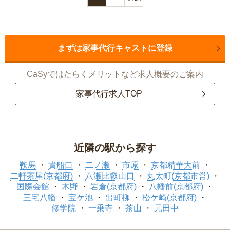
まずは家事代行キャストに登録
CaSyではたらくメリットなど求人概要のご案内
家事代行求人TOP
近隣の駅から探す
鞍馬
貴船口
二ノ瀬
市原
京都精華大前
二軒茶屋(京都府)
八瀬比叡山口
丸太町(京都市営)
国際会館
木野
岩倉(京都府)
八幡前(京都府)
三宅八幡
宝ケ池
出町柳
松ケ崎(京都府)
修学院
一乗寺
茶山
元田中