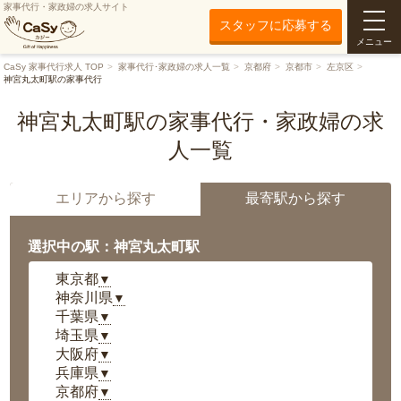
家事代行・家政婦の求人サイト
スタッフに応募する
メニュー
CaSy 家事代行求人 TOP
家事代行･家政婦の求人一覧
京都府
京都市
左京区
神宮丸太町駅の家事代行
神宮丸太町駅の家事代行・家政婦の求
人一覧
エリアから探す
最寄駅から探す
選択中の駅：神宮丸太町駅
東京都
▼
神奈川県
▼
千葉県
▼
埼玉県
▼
大阪府
▼
兵庫県
▼
京都府
▼