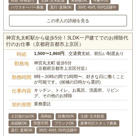
昇給･昇格あり
主婦･主夫歓迎
未経験OK
年齢不問
ハウスキーパー募集
直行･直帰OK
30代･40代･50代活躍中
この求人の詳細を見る
神宮丸太町駅から徒歩5分！3LDK一戸建てでのお掃除代
行のお仕事（京都府京都市上京区）
1,500〜1,860円
、交通費支給、前払い制度あり
時給
神宮丸太町 徒歩5分
勤務地
（京都府京都市上京区付近）
8時～20時の間で1時間〜、好きな日に働くこと
勤務時間
が可能です。(候補の日時から選択)
キッチン、トイレ、お風呂、洗面所、リビン
仕事内容
グ、その他のお掃除
業務委託
契約形態
土日祝のみOK
高時給
扶養内OK
主婦･主夫歓迎
未経験OK
学歴不問
ブランクOK
家事代行スタッフ募集
直行･直帰OK
30代･40代･50代活躍中