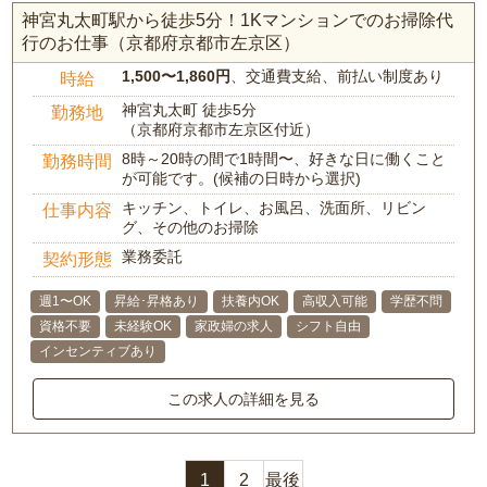
神宮丸太町駅から徒歩5分！1Kマンションでのお掃除代
行のお仕事（京都府京都市左京区）
1,500〜1,860円
、交通費支給、前払い制度あり
時給
神宮丸太町 徒歩5分
勤務地
（京都府京都市左京区付近）
8時～20時の間で1時間〜、好きな日に働くこと
勤務時間
が可能です。(候補の日時から選択)
キッチン、トイレ、お風呂、洗面所、リビン
仕事内容
グ、その他のお掃除
業務委託
契約形態
週1〜OK
昇給･昇格あり
扶養内OK
高収入可能
学歴不問
資格不要
未経験OK
家政婦の求人
シフト自由
インセンティブあり
この求人の詳細を見る
1
2
最後