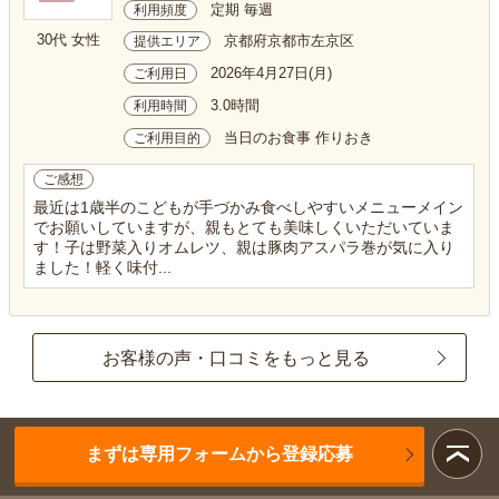
定期 毎週
利用頻度
30代 女性
京都府京都市左京区
提供エリア
2026年4月27日(月)
ご利用日
3.0時間
利用時間
当日のお食事 作りおき
ご利用目的
ご感想
最近は1歳半のこどもが手づかみ食べしやすいメニューメイン
でお願いしていますが、親もとても美味しくいただいていま
す！子は野菜入りオムレツ、親は豚肉アスパラ巻が気に入り
ました！軽く味付...
お客様の声・口コミをもっと見る
まずは専用フォームから登録応募