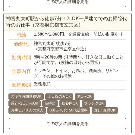
この求人の詳細を見る
神宮丸太町駅から徒歩7分！2LDK一戸建てでのお掃除代
行のお仕事（京都府京都市左京区）
1,500〜1,860円
、交通費支給、前払い制度あり
時給
神宮丸太町 徒歩7分
勤務地
（京都府京都市左京区付近）
8時～20時の間で1時間〜、好きな日に働くこと
勤務時間
が可能です。(候補の日時から選択)
キッチン、トイレ、お風呂、洗面所、リビン
仕事内容
グ、その他のお掃除
業務委託
契約形態
スキマ時間勤務OK
土日祝のみOK
週1〜OK
週2〜3日からOK
高時給
扶養内OK
ブランクOK
お手伝いさんの求人
30代･40代･50代活躍中
直行･直帰OK
この求人の詳細を見る