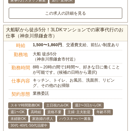
家事代行スタッフ募集
直行･直帰OK
この求人の詳細を見る
大船駅から徒歩5分！3LDKマンションでの家事代行のお
仕事（神奈川県鎌倉市）
1,500〜1,860円
、交通費支給、前払い制度あり
時給
大船 徒歩5分
勤務地
（神奈川県鎌倉市付近）
8時～20時の間で1時間〜、好きな日に働くこと
勤務時間
が可能です。(候補の日時から選択)
キッチン、トイレ、お風呂、洗面所、リビン
仕事内容
グ、その他のお掃除
業務委託
契約形態
スキマ時間勤務OK
土日祝のみOK
週2〜3日からOK
週1〜OK
高時給
資格不要
主婦･主夫歓迎
年齢不問
未経験OK
家政婦の求人
ハウスキーパー募集
30代･40代･50代活躍中