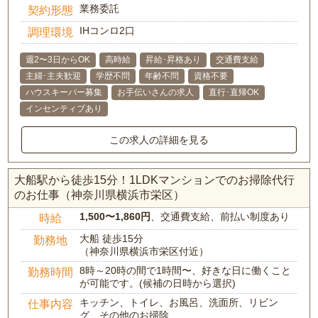
業務委託
契約形態
IHコンロ2口
調理環境
週2〜3日からOK
高時給
昇給･昇格あり
交通費支給
主婦･主夫歓迎
学歴不問
年齢不問
資格不要
ハウスキーパー募集
お手伝いさんの求人
直行･直帰OK
インセンティブあり
この求人の詳細を見る
大船駅から徒歩15分！1LDKマンションでのお掃除代行
のお仕事（神奈川県横浜市栄区）
1,500〜1,860円
、交通費支給、前払い制度あり
時給
大船 徒歩15分
勤務地
（神奈川県横浜市栄区付近）
8時～20時の間で1時間〜、好きな日に働くこと
勤務時間
が可能です。(候補の日時から選択)
キッチン、トイレ、お風呂、洗面所、リビン
仕事内容
グ、その他のお掃除