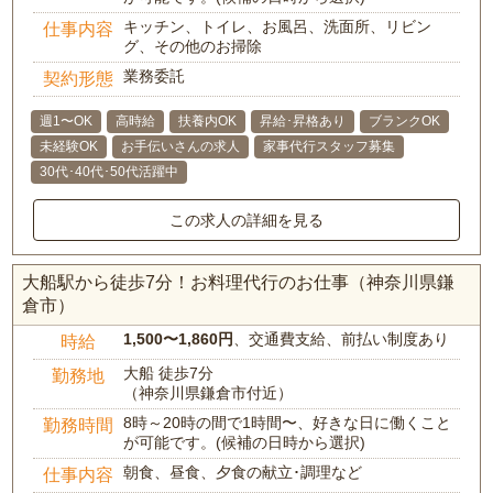
キッチン、トイレ、お風呂、洗面所、リビン
仕事内容
グ、その他のお掃除
業務委託
契約形態
週1〜OK
高時給
扶養内OK
昇給･昇格あり
ブランクOK
未経験OK
お手伝いさんの求人
家事代行スタッフ募集
30代･40代･50代活躍中
この求人の詳細を見る
大船駅から徒歩7分！お料理代行のお仕事（神奈川県鎌
倉市）
1,500〜1,860円
、交通費支給、前払い制度あり
時給
大船 徒歩7分
勤務地
（神奈川県鎌倉市付近）
8時～20時の間で1時間〜、好きな日に働くこと
勤務時間
が可能です。(候補の日時から選択)
朝食、昼食、夕食の献立･調理など
仕事内容