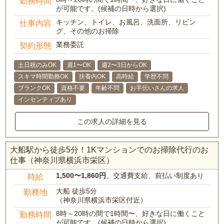
勤務時間
が可能です。(候補の日時から選択)
キッチン、トイレ、お風呂、洗面所、リビン
仕事内容
グ、その他のお掃除
業務委託
契約形態
土日祝のみOK
週1〜OK
週2〜3日からOK
スキマ時間勤務OK
扶養内OK
高時給
学歴不問
ブランクOK
資格不要
年齢不問
お手伝いさんの求人
インセンティブあり
この求人の詳細を見る
大船駅から徒歩5分！1Kマンションでのお掃除代行のお
仕事（神奈川県横浜市栄区）
1,500〜1,860円
、交通費支給、前払い制度あり
時給
大船 徒歩5分
勤務地
（神奈川県横浜市栄区付近）
8時～20時の間で1時間〜、好きな日に働くこと
勤務時間
が可能です。(候補の日時から選択)