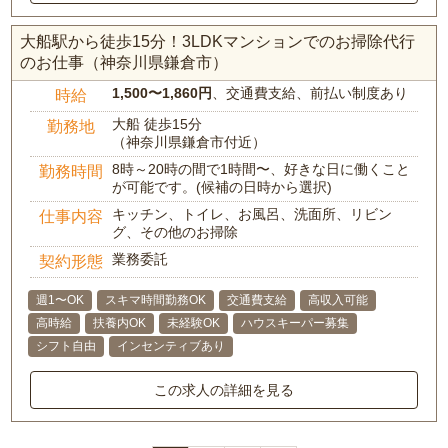
大船駅から徒歩15分！3LDKマンションでのお掃除代行
のお仕事（神奈川県鎌倉市）
1,500〜1,860円
、交通費支給、前払い制度あり
時給
大船 徒歩15分
勤務地
（神奈川県鎌倉市付近）
8時～20時の間で1時間〜、好きな日に働くこと
勤務時間
が可能です。(候補の日時から選択)
キッチン、トイレ、お風呂、洗面所、リビン
仕事内容
グ、その他のお掃除
業務委託
契約形態
週1〜OK
スキマ時間勤務OK
交通費支給
高収入可能
高時給
扶養内OK
未経験OK
ハウスキーパー募集
シフト自由
インセンティブあり
この求人の詳細を見る