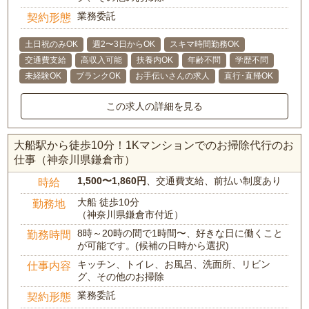
業務委託
契約形態
土日祝のみOK
週2〜3日からOK
スキマ時間勤務OK
交通費支給
高収入可能
扶養内OK
年齢不問
学歴不問
未経験OK
ブランクOK
お手伝いさんの求人
直行･直帰OK
この求人の詳細を見る
大船駅から徒歩10分！1Kマンションでのお掃除代行のお
仕事（神奈川県鎌倉市）
1,500〜1,860円
、交通費支給、前払い制度あり
時給
大船 徒歩10分
勤務地
（神奈川県鎌倉市付近）
8時～20時の間で1時間〜、好きな日に働くこと
勤務時間
が可能です。(候補の日時から選択)
キッチン、トイレ、お風呂、洗面所、リビン
仕事内容
グ、その他のお掃除
業務委託
契約形態