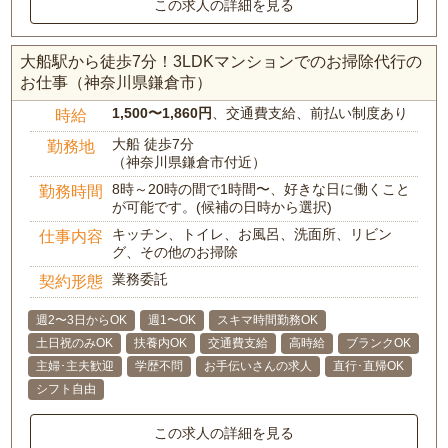
この求人の詳細を見る
大船駅から徒歩7分！3LDKマンションでのお掃除代行の
お仕事（神奈川県鎌倉市）
1,500〜1,860円
、交通費支給、前払い制度あり
時給
大船 徒歩7分
勤務地
（神奈川県鎌倉市付近）
8時～20時の間で1時間〜、好きな日に働くこと
勤務時間
が可能です。(候補の日時から選択)
キッチン、トイレ、お風呂、洗面所、リビン
仕事内容
グ、その他のお掃除
業務委託
契約形態
週2〜3日からOK
週1〜OK
スキマ時間勤務OK
土日祝のみOK
扶養内OK
交通費支給
高時給
ブランクOK
主婦･主夫歓迎
学歴不問
お手伝いさんの求人
直行･直帰OK
シフト自由
この求人の詳細を見る