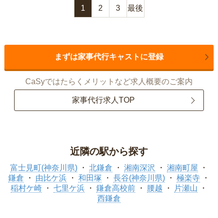
1
2
3
最後
まずは家事代行キャストに登録
CaSyではたらくメリットなど求人概要のご案内
家事代行求人TOP
近隣の駅から探す
富士見町(神奈川県)
北鎌倉
湘南深沢
湘南町屋
鎌倉
由比ケ浜
和田塚
長谷(神奈川県)
極楽寺
稲村ケ崎
七里ケ浜
鎌倉高校前
腰越
片瀬山
西鎌倉