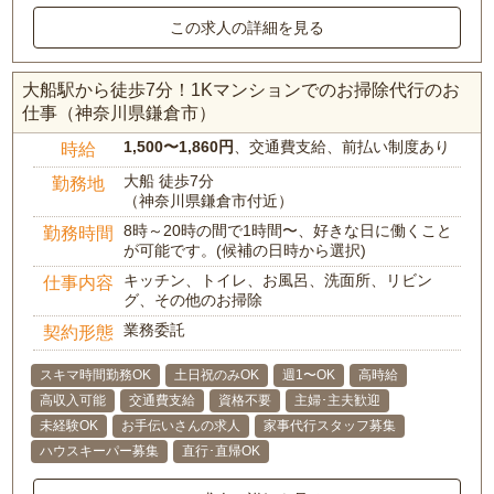
この求人の詳細を見る
大船駅から徒歩7分！1Kマンションでのお掃除代行のお
仕事（神奈川県鎌倉市）
1,500〜1,860円
、交通費支給、前払い制度あり
時給
大船 徒歩7分
勤務地
（神奈川県鎌倉市付近）
8時～20時の間で1時間〜、好きな日に働くこと
勤務時間
が可能です。(候補の日時から選択)
キッチン、トイレ、お風呂、洗面所、リビン
仕事内容
グ、その他のお掃除
業務委託
契約形態
スキマ時間勤務OK
土日祝のみOK
週1〜OK
高時給
高収入可能
交通費支給
資格不要
主婦･主夫歓迎
未経験OK
お手伝いさんの求人
家事代行スタッフ募集
ハウスキーパー募集
直行･直帰OK