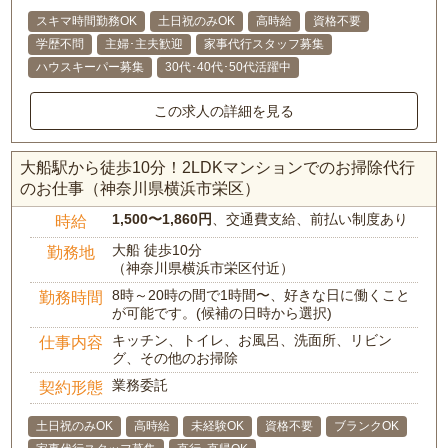
スキマ時間勤務OK
土日祝のみOK
高時給
資格不要
学歴不問
主婦･主夫歓迎
家事代行スタッフ募集
ハウスキーパー募集
30代･40代･50代活躍中
この求人の詳細を見る
大船駅から徒歩10分！2LDKマンションでのお掃除代行
のお仕事（神奈川県横浜市栄区）
1,500〜1,860円
、交通費支給、前払い制度あり
時給
大船 徒歩10分
勤務地
（神奈川県横浜市栄区付近）
8時～20時の間で1時間〜、好きな日に働くこと
勤務時間
が可能です。(候補の日時から選択)
キッチン、トイレ、お風呂、洗面所、リビン
仕事内容
グ、その他のお掃除
業務委託
契約形態
土日祝のみOK
高時給
未経験OK
資格不要
ブランクOK