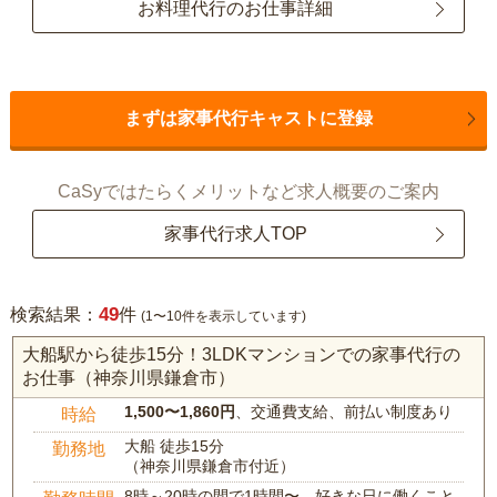
お料理代行のお仕事詳細
まずは家事代行キャストに登録
CaSyではたらくメリットなど求人概要のご案内
家事代行求人TOP
49
検索結果：
件
(1〜10件を表示しています)
大船駅から徒歩15分！3LDKマンションでの家事代行の
お仕事（神奈川県鎌倉市）
1,500〜1,860円
、交通費支給、前払い制度あり
時給
大船 徒歩15分
勤務地
（神奈川県鎌倉市付近）
8時～20時の間で1時間〜、好きな日に働くこと