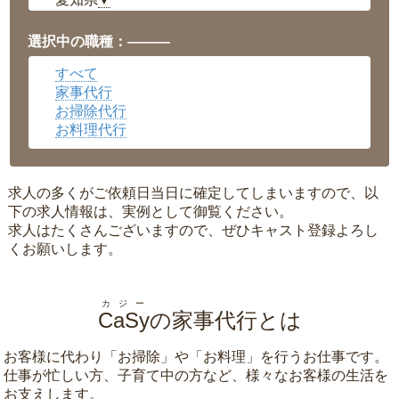
▼
福井県
▼
岡山県
▼
選択中の職種：———
広島県
▼
すべて
沖縄県
▼
家事代行
お掃除代行
お料理代行
求人の多くがご依頼日当日に確定してしまいますので、以
下の求人情報は、実例として御覧ください。
求人はたくさんございますので、ぜひキャスト登録よろし
くお願いします。
カジー
CaSy
の家事代行とは
お客様に代わり「
お掃除
」や「
お料理
」を行うお仕事です。
仕事が忙しい方、子育て中の方など、様々なお客様の生活を
お支えします。