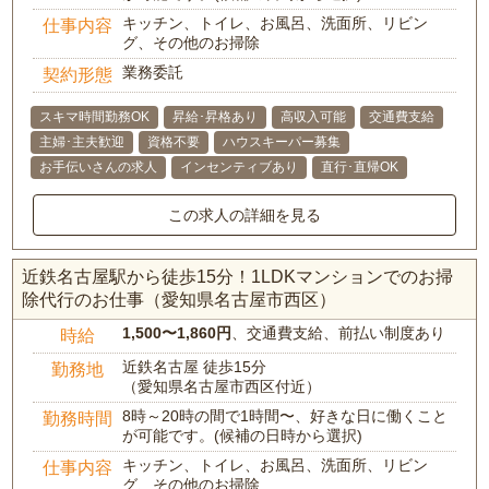
キッチン、トイレ、お風呂、洗面所、リビン
仕事内容
グ、その他のお掃除
業務委託
契約形態
スキマ時間勤務OK
昇給･昇格あり
高収入可能
交通費支給
主婦･主夫歓迎
資格不要
ハウスキーパー募集
お手伝いさんの求人
インセンティブあり
直行･直帰OK
この求人の詳細を見る
近鉄名古屋駅から徒歩15分！1LDKマンションでのお掃
除代行のお仕事（愛知県名古屋市西区）
1,500〜1,860円
、交通費支給、前払い制度あり
時給
近鉄名古屋 徒歩15分
勤務地
（愛知県名古屋市西区付近）
8時～20時の間で1時間〜、好きな日に働くこと
勤務時間
が可能です。(候補の日時から選択)
キッチン、トイレ、お風呂、洗面所、リビン
仕事内容
グ、その他のお掃除