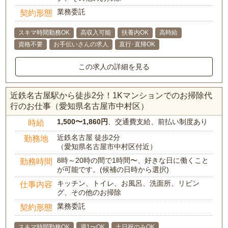
業務委託
契約形態
スキマ時間勤務OK
高収入可能
扶養内OK
高時給
資格不要
お手伝いさんの求人
直行･直帰OK
この求人の詳細を見る
近鉄名古屋駅から徒歩2分！1Kマンションでのお掃除代
行のお仕事（愛知県名古屋市中村区）
1,500〜1,860円
、交通費支給、前払い制度あり
時給
近鉄名古屋 徒歩2分
勤務地
（愛知県名古屋市中村区付近）
8時～20時の間で1時間〜、好きな日に働くこと
勤務時間
が可能です。(候補の日時から選択)
キッチン、トイレ、お風呂、洗面所、リビン
仕事内容
グ、その他のお掃除
業務委託
契約形態
スキマ時間勤務OK
週1〜OK
土日祝のみOK