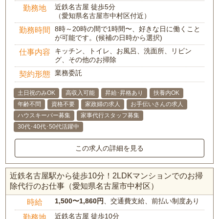
近鉄名古屋 徒歩5分
勤務地
（愛知県名古屋市中村区付近）
8時～20時の間で1時間〜、好きな日に働くこと
勤務時間
が可能です。(候補の日時から選択)
キッチン、トイレ、お風呂、洗面所、リビン
仕事内容
グ、その他のお掃除
業務委託
契約形態
土日祝のみOK
高収入可能
昇給･昇格あり
扶養内OK
年齢不問
資格不要
家政婦の求人
お手伝いさんの求人
ハウスキーパー募集
家事代行スタッフ募集
30代･40代･50代活躍中
この求人の詳細を見る
近鉄名古屋駅から徒歩10分！2LDKマンションでのお掃
除代行のお仕事（愛知県名古屋市中村区）
1,500〜1,860円
、交通費支給、前払い制度あり
時給
近鉄名古屋 徒歩10分
勤務地