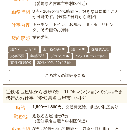
（愛知県名古屋市中村区付近）
8時～20時の間で1時間〜、好きな日に働くこと
勤務時間
が可能です。(候補の日時から選択)
キッチン、トイレ、お風呂、洗面所、リビン
仕事内容
グ、その他のお掃除
業務委託
契約形態
週2〜3日からOK
土日祝のみOK
週1〜OK
交通費支給
資格不要
年齢不問
ブランクOK
ハウスキーパー募集
直行･直帰OK
30代･40代･50代活躍中
この求人の詳細を見る
近鉄名古屋駅から徒歩7分！1LDKマンションでのお掃除
代行のお仕事（愛知県名古屋市中村区）
1,500〜1,860円
、交通費支給、前払い制度あり
時給
近鉄名古屋 徒歩7分
勤務地
（愛知県名古屋市中村区付近）
8時～20時の間で1時間〜、好きな日に働くこと
勤務時間