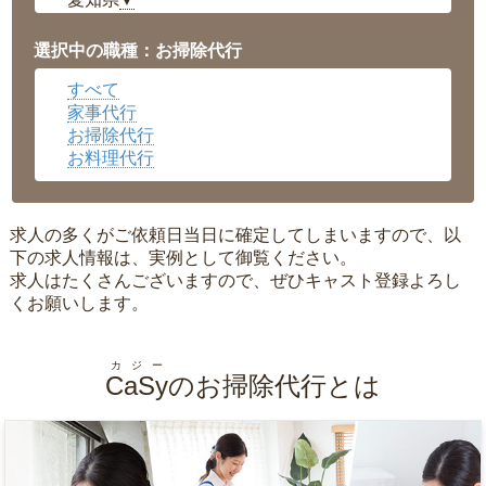
▼
福井県
▼
岡山県
▼
選択中の職種：お掃除代行
広島県
▼
すべて
沖縄県
▼
家事代行
お掃除代行
お料理代行
求人の多くがご依頼日当日に確定してしまいますので、以
下の求人情報は、実例として御覧ください。
求人はたくさんございますので、ぜひキャスト登録よろし
くお願いします。
カジー
CaSy
のお掃除代行とは