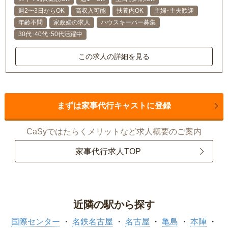
週2〜3日からOK
高収入可能
扶養内OK
主婦･主夫歓迎
年齢不問
家政婦の求人
ハウスキーパー募集
30代･40代･50代活躍中
この求人の詳細を見る
まずは家事代行キャストに登録
CaSyではたらくメリットなど求人概要のご案内
家事代行求人TOP
近隣の駅から探す
国際センター
名鉄名古屋
名古屋
亀島
本陣