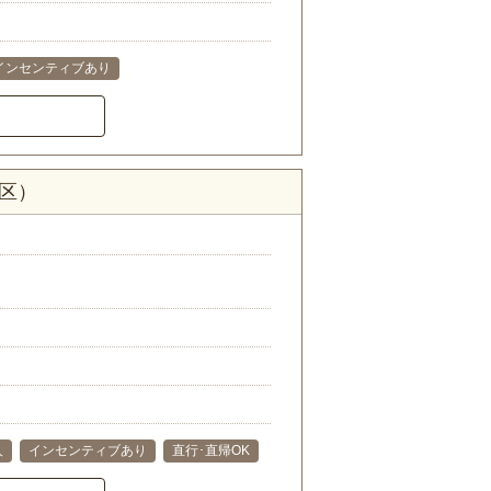
インセンティブあり
区）
人
インセンティブあり
直行･直帰OK