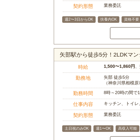
業務委託
契約形態
週2〜3日からOK
扶養内OK
資格不要
矢部駅から徒歩5分！2LDK
1,500〜1,860円
、
時給
矢部 徒歩5分
勤務地
（神奈川県相模原
8時～20時の間
勤務時間
キッチン、トイレ
仕事内容
業務委託
契約形態
土日祝のみOK
週1〜OK
高収入可能