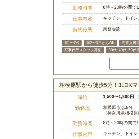
8時～20時の間
勤務時間
キッチン、トイレ
仕事内容
業務委託
契約形態
週1〜OK
週2〜3日からOK
高収入可
家事代行スタッフ募集
30代･40代･50
相模原駅から徒歩5分！3LD
1,500〜1,860円
、
時給
相模原 徒歩5分
勤務地
（神奈川県相模原
8時～20時の間
勤務時間
キッチン、トイレ
仕事内容