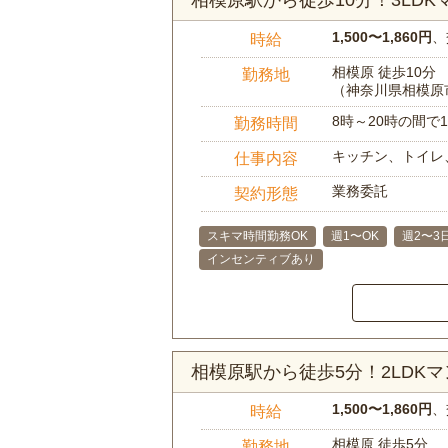
1,500〜1,860円
、
時給
相模原 徒歩10分
勤務地
（神奈川県相模原
8時～20時の間
勤務時間
キッチン、トイレ
仕事内容
業務委託
契約形態
スキマ時間勤務OK
週1〜OK
週2〜3
インセンティブあり
相模原駅から徒歩5分！2LD
1,500〜1,860円
、
時給
相模原 徒歩5分
勤務地