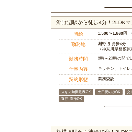
淵野辺駅から徒歩4分！2LD
1,500〜1,860円
、
時給
淵野辺 徒歩4分
勤務地
（神奈川県相模原
8時～20時の間
勤務時間
キッチン、トイレ
仕事内容
業務委託
契約形態
スキマ時間勤務OK
土日祝のみOK
交
直行･直帰OK
相模原駅から徒歩10分！3LD