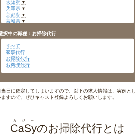
大阪府
▼
兵庫県
▼
京都府
▼
宮城県
▼
愛知県
▼
選択中の職種：お掃除代行
福井県
▼
岡山県
▼
すべて
広島県
▼
家事代行
沖縄県
▼
お掃除代行
お料理代行
日当日に確定してしまいますので、以下の求人情報は、実例と
いますので、ぜひキャスト登録よろしくお願いします。
カジー
CaSy
のお掃除代行とは