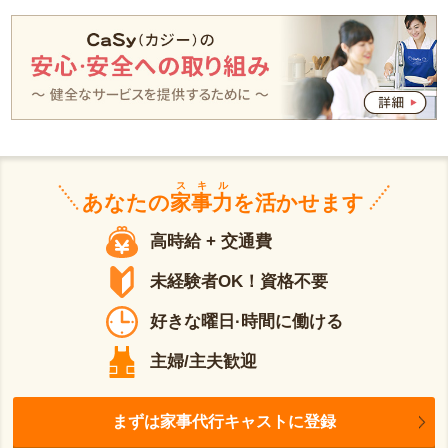
スキル
あなたの
家事力
を活かせます
高時給 + 交通費
未経験者OK！資格不要
好きな曜日·時間に働ける
主婦/主夫歓迎
まずは家事代行キャストに登録