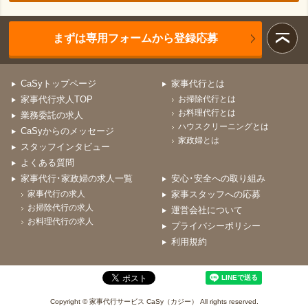
まずは専用フォームから登録応募
CaSyトップページ
家事代行とは
家事代行求人TOP
お掃除代行とは
お料理代行とは
業務委託の求人
ハウスクリーニングとは
CaSyからのメッセージ
家政婦とは
スタッフインタビュー
よくある質問
家事代行･家政婦の求人一覧
安心･安全への取り組み
家事代行の求人
家事スタッフへの応募
お掃除代行の求人
運営会社について
お料理代行の求人
プライバシーポリシー
利用規約
Copyright © 家事代行サービス CaSy（カジー） All rights reserved.