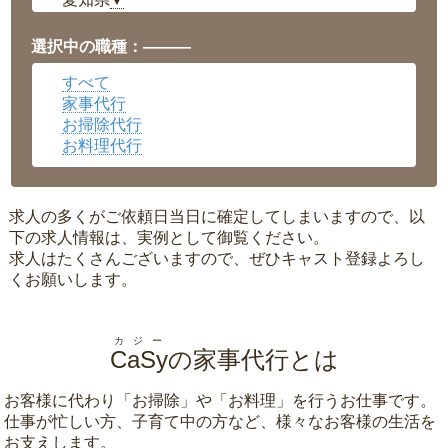
▼
福井県
▼
岡山県
▼
選択中の職種：———
広島県
▼
すべて
沖縄県
▼
家事代行
お掃除代行
お料理代行
求人の多くがご依頼日当日に確定してしまいますので、以
下の求人情報は、実例として御覧ください。
求人はたくさんございますので、ぜひキャスト登録よろし
くお願いします。
カジー
CaSy
の家事代行とは
お客様に代わり「
お掃除
」や「
お料理
」を行うお仕事です。
仕事が忙しい方、子育て中の方など、様々なお客様の生活を
お支えします。