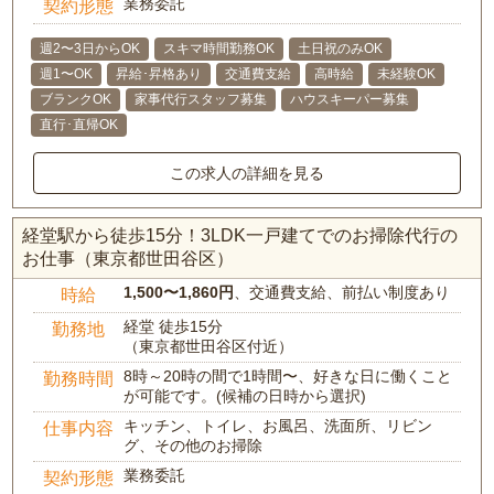
業務委託
契約形態
週2〜3日からOK
スキマ時間勤務OK
土日祝のみOK
週1〜OK
昇給･昇格あり
交通費支給
高時給
未経験OK
ブランクOK
家事代行スタッフ募集
ハウスキーパー募集
直行･直帰OK
この求人の詳細を見る
経堂駅から徒歩15分！3LDK一戸建てでのお掃除代行の
お仕事（東京都世田谷区）
1,500〜1,860円
、交通費支給、前払い制度あり
時給
経堂 徒歩15分
勤務地
（東京都世田谷区付近）
8時～20時の間で1時間〜、好きな日に働くこと
勤務時間
が可能です。(候補の日時から選択)
キッチン、トイレ、お風呂、洗面所、リビン
仕事内容
グ、その他のお掃除
業務委託
契約形態