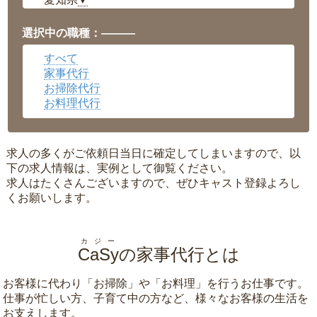
▼
福井県
▼
岡山県
▼
選択中の職種：———
広島県
▼
すべて
沖縄県
▼
家事代行
お掃除代行
お料理代行
求人の多くがご依頼日当日に確定してしまいますので、以
下の求人情報は、実例として御覧ください。
求人はたくさんございますので、ぜひキャスト登録よろし
くお願いします。
カジー
CaSy
の家事代行とは
お客様に代わり「
お掃除
」や「
お料理
」を行うお仕事です。
仕事が忙しい方、子育て中の方など、様々なお客様の生活を
お支えします。