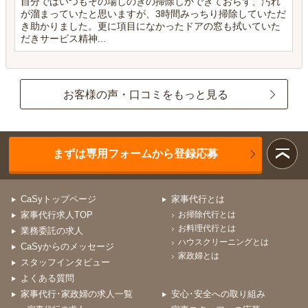
自分ではいつもその場しのぎの掃除しかできておらず、汚れ
が溜まっていたと思いますが、3時間みっちり掃除していただ
き助かりました。更に項目になかったドアの窓も拭いていた
だきサービス精神...
お客様の声・口コミをもっと見る
まずは専用フォームから登録応募
CaSyトップページ
家事代行とは
家事代行求人TOP
お掃除代行とは
お料理代行とは
業務委託の求人
ハウスクリーニングとは
CaSyからのメッセージ
家政婦とは
スタッフインタビュー
よくある質問
家事代行･家政婦の求人一覧
安心･安全への取り組み