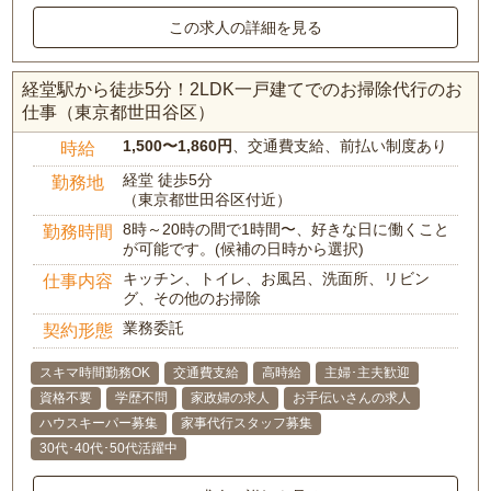
この求人の詳細を見る
経堂駅から徒歩5分！2LDK一戸建てでのお掃除代行のお
仕事（東京都世田谷区）
1,500〜1,860円
、交通費支給、前払い制度あり
時給
経堂 徒歩5分
勤務地
（東京都世田谷区付近）
8時～20時の間で1時間〜、好きな日に働くこと
勤務時間
が可能です。(候補の日時から選択)
キッチン、トイレ、お風呂、洗面所、リビン
仕事内容
グ、その他のお掃除
業務委託
契約形態
スキマ時間勤務OK
交通費支給
高時給
主婦･主夫歓迎
資格不要
学歴不問
家政婦の求人
お手伝いさんの求人
ハウスキーパー募集
家事代行スタッフ募集
30代･40代･50代活躍中