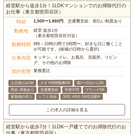
経堂駅から徒歩1分！1LDKマンションでのお掃除代行の
お仕事（東京都世田谷区）
1,500〜1,860円
、交通費支給、前払い制度あり
時給
経堂 徒歩1分
勤務地
（東京都世田谷区付近）
8時～20時の間で1時間〜、好きな日に働くこと
勤務時間
が可能です。(候補の日時から選択)
キッチン、トイレ、お風呂、洗面所、リビン
仕事内容
グ、その他のお掃除
業務委託
契約形態
土日祝のみOK
スキマ時間勤務OK
週2〜3日からOK
昇給･昇格あり
交通費支給
学歴不問
ブランクOK
家政婦の求人
シフト自由
30代･40代･50代活躍中
この求人の詳細を見る
経堂駅から徒歩7分！1LDK一戸建てでのお掃除代行のお
仕事（東京都世田谷区）