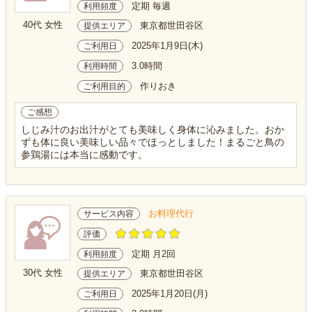
定期 毎週
利用頻度
40代 女性
東京都世田谷区
提供エリア
2025年1月9日(木)
ご利用日
3.0時間
利用時間
作りおき
ご利用目的
ご感想
しじみ汁のお出汁がとても美味しく身体に沁みました。おか
ずも体に良い美味しい品々でほっとしました！まるごと鳥の
参鶏湯には本当に感動です。
お料理代行
サービス内容
評価
定期 月2回
利用頻度
30代 女性
東京都世田谷区
提供エリア
2025年1月20日(月)
ご利用日