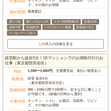
キッチン、トイレ、お風呂、洗面所、リビン
仕事内容
グ、その他のお掃除
業務委託
契約形態
週1〜OK
週2〜3日からOK
スキマ時間勤務OK
扶養内OK
資格不要
未経験OK
ハウスキーパー募集
家政婦の求人
インセンティブあり
この求人の詳細を見る
経堂駅から徒歩5分！1Kマンションでのお掃除代行のお
仕事（東京都世田谷区）
1,500〜1,860円
、交通費支給、前払い制度あり
時給
経堂 徒歩5分
勤務地
（東京都世田谷区付近）
8時～20時の間で1時間〜、好きな日に働くこと
勤務時間
が可能です。(候補の日時から選択)
キッチン、トイレ、お風呂、洗面所、リビン
仕事内容
グ、その他のお掃除