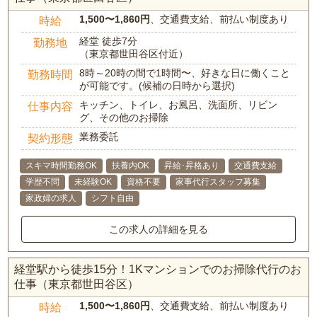
1,500〜1,860円
、交通費支給、前払い制度あり
時給
経堂 徒歩7分
勤務地
（東京都世田谷区付近）
8時～20時の間で1時間〜、好きな日に働くこと
勤務時間
が可能です。(候補の日時から選択)
キッチン、トイレ、お風呂、洗面所、リビン
仕事内容
グ、その他のお掃除
業務委託
契約形態
スキマ時間勤務OK
扶養内OK
昇給･昇格あり
交通費支給
学歴不問
未経験OK
資格不要
家事代行スタッフ募集
家政婦の求人
シフト自由
この求人の詳細を見る
経堂駅から徒歩15分！1Kマンションでのお掃除代行のお
仕事（東京都世田谷区）
1,500〜1,860円
、交通費支給、前払い制度あり
時給