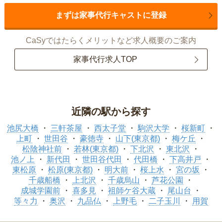
まずは家事代行キャストに登録
CaSyではたらくメリットなど求人概要のご案内
家事代行求人TOP
近隣の駅から探す
池尻大橋
三軒茶屋
西太子堂
駒沢大学
桜新町
上町
世田谷
豪徳寺
山下(東京都)
梅ケ丘
松陰神社前
若林(東京都)
下北沢
東北沢
池ノ上
新代田
世田谷代田
代田橋
下高井戸
東松原
松原(東京都)
明大前
桜上水
宮の坂
千歳船橋
上北沢
千歳烏山
芦花公園
成城学園前
喜多見
祖師ケ谷大蔵
尾山台
等々力
奥沢
九品仏
上野毛
二子玉川
用賀