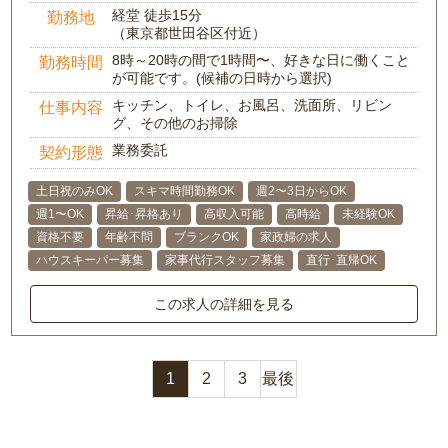
経堂 徒歩15分
勤務地
（東京都世田谷区付近）
8時～20時の間で1時間〜、好きな日に働くこと
勤務時間
が可能です。(候補の日時から選択)
キッチン、トイレ、お風呂、洗面所、リビン
仕事内容
グ、その他のお掃除
業務委託
契約形態
土日祝のみOK
スキマ時間勤務OK
週2〜3日からOK
週1〜OK
昇給･昇格あり
高収入可能
高時給
未経験OK
資格不要
年齢不問
ブランクOK
家政婦の求人
ハウスキーパー募集
家事代行スタッフ募集
直行･直帰OK
この求人の詳細を見る
1
2
3
最後