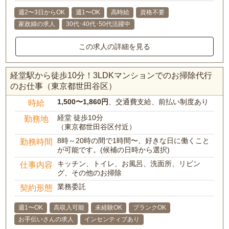
週2〜3日からOK
週1〜OK
高時給
資格不要
家政婦の求人
30代･40代･50代活躍中
この求人の詳細を見る
経堂駅から徒歩10分！3LDKマンションでのお掃除代行
のお仕事（東京都世田谷区）
1,500〜1,860円
、交通費支給、前払い制度あり
時給
経堂 徒歩10分
勤務地
（東京都世田谷区付近）
8時～20時の間で1時間〜、好きな日に働くこと
勤務時間
が可能です。(候補の日時から選択)
キッチン、トイレ、お風呂、洗面所、リビン
仕事内容
グ、その他のお掃除
業務委託
契約形態
週1〜OK
高収入可能
未経験OK
ブランクOK
お手伝いさんの求人
インセンティブあり