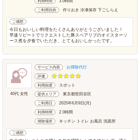
3.0時間
利用時間
作りおき 冷凍保存 下ごしらえ
ご利用目的
ご感想
今日もおいしい料理をたくさんありがとうございました！
早速リピートでリクエストした豚スペアリブのオイスターソ
ース煮を夕食でいただき、とてもおいしかったです。
お掃除代行
サービス内容
評価
スポット
利用頻度
40代 女性
東京都世田谷区
提供エリア
2025年6月9日(月)
ご利用日
2.0時間
利用時間
キッチン トイレ お風呂 洗面所
掃除場所
ご感想