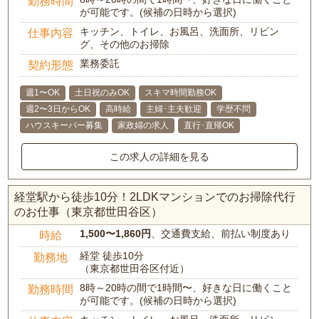
勤務時間
が可能です。(候補の日時から選択)
キッチン、トイレ、お風呂、洗面所、リビン
仕事内容
グ、その他のお掃除
業務委託
契約形態
週1〜OK
土日祝のみOK
スキマ時間勤務OK
週2〜3日からOK
高時給
主婦･主夫歓迎
学歴不問
ハウスキーパー募集
家政婦の求人
直行･直帰OK
この求人の詳細を見る
経堂駅から徒歩10分！2LDKマンションでのお掃除代行
のお仕事（東京都世田谷区）
1,500〜1,860円
、交通費支給、前払い制度あり
時給
経堂 徒歩10分
勤務地
（東京都世田谷区付近）
8時～20時の間で1時間〜、好きな日に働くこと
勤務時間
が可能です。(候補の日時から選択)