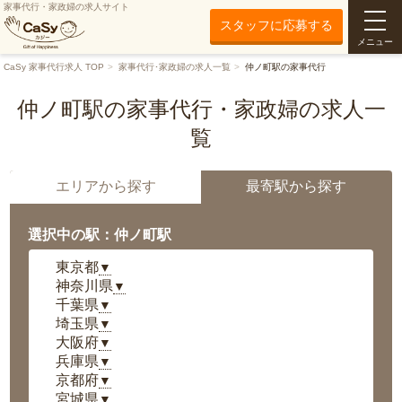
家事代行・家政婦の求人サイト
スタッフに応募する
メニュー
CaSy 家事代行求人 TOP
家事代行･家政婦の求人一覧
仲ノ町駅の家事代行
仲ノ町駅の家事代行・家政婦の求人一
覧
エリアから探す
最寄駅から探す
選択中の駅：仲ノ町駅
東京都
▼
神奈川県
▼
千葉県
▼
埼玉県
▼
大阪府
▼
兵庫県
▼
京都府
▼
宮城県
▼