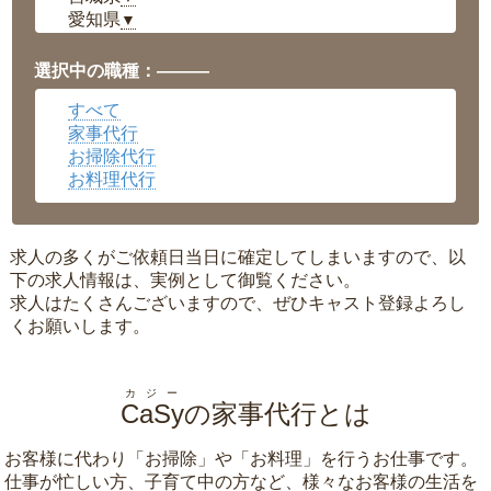
愛知県
▼
福井県
▼
岡山県
▼
選択中の職種：———
広島県
▼
すべて
沖縄県
▼
家事代行
お掃除代行
お料理代行
求人の多くがご依頼日当日に確定してしまいますので、以
下の求人情報は、実例として御覧ください。
求人はたくさんございますので、ぜひキャスト登録よろし
くお願いします。
カジー
CaSy
の家事代行とは
お客様に代わり「
お掃除
」や「
お料理
」を行うお仕事です。
仕事が忙しい方、子育て中の方など、様々なお客様の生活を