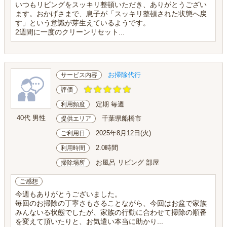
いつもリビングをスッキリ整頓いただき、ありがとうござい
ます。おかげさまで、息子が「スッキリ整頓された状態へ戻
す」という意識が芽生えているようです。
2週間に一度のクリーンリセット...
お掃除代行
サービス内容
評価
定期 毎週
利用頻度
40代 男性
千葉県船橋市
提供エリア
2025年8月12日(火)
ご利用日
2.0時間
利用時間
お風呂 リビング 部屋
掃除場所
ご感想
今週もありがとうございました。
毎回のお掃除の丁寧さもさることながら、今回はお盆で家族
みんないる状態でしたが、家族の行動に合わせて掃除の順番
を変えて頂いたりと、お気遣い本当に助かり...