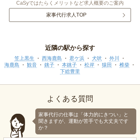
CaSyではたらくメリットなど求人概要のご案内
家事代行求人TOP
近隣の駅から探す
笠上黒生
西海鹿島
君ケ浜
犬吠
外川
海鹿島
観音
銚子
本銚子
松岸
猿田
椎柴
下総豊里
よくある質問
家事代行の仕事は「体力的にきつい」と
聞きますが、運動が苦手でも大丈夫です
か？