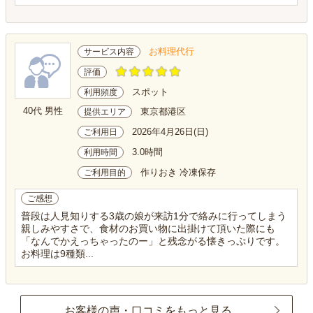
お料理代行
サービス内容
評価
スポット
利用頻度
40代 男性
東京都港区
提供エリア
2026年4月26日(日)
ご利用日
3.0時間
利用時間
作りおき 冷凍保存
ご利用目的
ご感想
普段は人見知りする3歳の娘が来訪1分で絡みに行ってしまう
親しみやすさで、食材のお買い物に出掛けて頂いた際にも
「なんでかえっちゃったのー」と残念がる懐きっぷりです。
お料理は9種類...
お客様の声・口コミをもっと見る