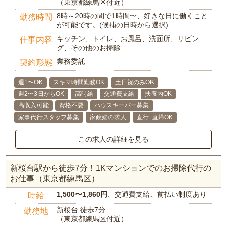
（東京都練馬区付近）
8時～20時の間で1時間〜、好きな日に働くこと
勤務時間
が可能です。(候補の日時から選択)
キッチン、トイレ、お風呂、洗面所、リビン
仕事内容
グ、その他のお掃除
業務委託
契約形態
週1〜OK
スキマ時間勤務OK
土日祝のみOK
週2〜3日からOK
高時給
交通費支給
扶養内OK
高収入可能
資格不要
ハウスキーパー募集
家事代行スタッフ募集
家政婦の求人
直行･直帰OK
この求人の詳細を見る
新桜台駅から徒歩7分！1Kマンションでのお掃除代行の
お仕事（東京都練馬区）
1,500〜1,860円
、交通費支給、前払い制度あり
時給
新桜台 徒歩7分
勤務地
（東京都練馬区付近）