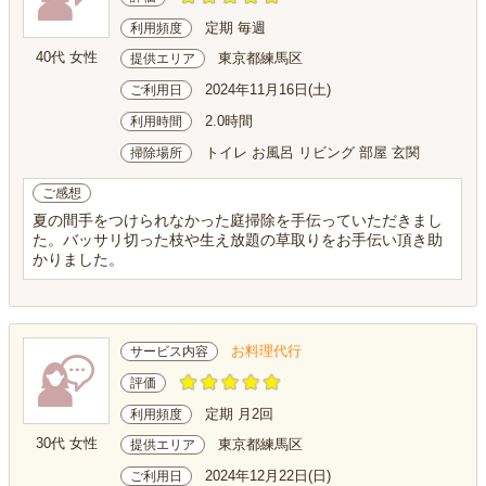
定期 毎週
利用頻度
40代 女性
東京都練馬区
提供エリア
2024年11月16日(土)
ご利用日
2.0時間
利用時間
トイレ お風呂 リビング 部屋 玄関
掃除場所
ご感想
夏の間手をつけられなかった庭掃除を手伝っていただきまし
た。バッサリ切った枝や生え放題の草取りをお手伝い頂き助
かりました。
お料理代行
サービス内容
評価
定期 月2回
利用頻度
30代 女性
東京都練馬区
提供エリア
2024年12月22日(日)
ご利用日