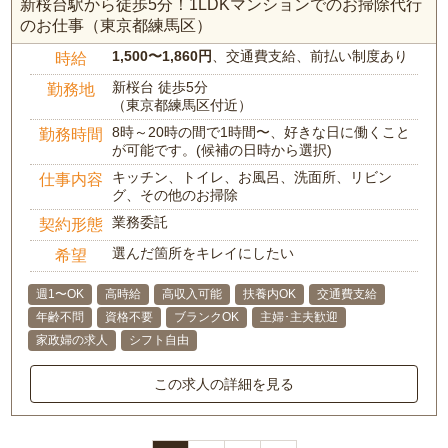
新桜台駅から徒歩5分！1LDKマンションでのお掃除代行
のお仕事（東京都練馬区）
1,500〜1,860円
、交通費支給、前払い制度あり
時給
新桜台 徒歩5分
勤務地
（東京都練馬区付近）
8時～20時の間で1時間〜、好きな日に働くこと
勤務時間
が可能です。(候補の日時から選択)
キッチン、トイレ、お風呂、洗面所、リビン
仕事内容
グ、その他のお掃除
業務委託
契約形態
選んだ箇所をキレイにしたい
希望
週1〜OK
高時給
高収入可能
扶養内OK
交通費支給
年齢不問
資格不要
ブランクOK
主婦･主夫歓迎
家政婦の求人
シフト自由
この求人の詳細を見る