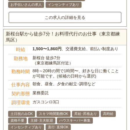
お手伝いさんの求人
インセンティブあり
この求人の詳細を見る
新桜台駅から徒歩7分！お料理代行のお仕事（東京都練
馬区）
1,500〜1,860円
、交通費支給、前払い制度あり
時給
新桜台 徒歩7分
勤務地
（東京都練馬区付近）
8時～20時の間で1時間〜、好きな日に働くこと
勤務時間
が可能です。(候補の日時から選択)
朝食、昼食、夕食の献立･調理など
仕事内容
業務委託
契約形態
ガスコンロ3口
調理環境
土日祝のみOK
スキマ時間勤務OK
昇給･昇格あり
高時給
資格不要
主婦･主夫歓迎
ハウスキーパー募集
インセンティブあり
直行･直帰OK