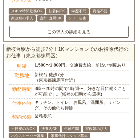
スキマ時間勤務OK
扶養内OK
学歴不問
資格不要
家政婦の求人
直行･直帰OK
シフト自由
この求人の詳細を見る
新桜台駅から徒歩7分！1Kマンションでのお掃除代行の
お仕事（東京都練馬区）
1,500〜1,860円
、交通費支給、前払い制度あり
時給
新桜台 徒歩7分
勤務地
（東京都練馬区付近）
8時～20時の間で1時間〜、好きな日に働くこと
勤務時間
が可能です。(候補の日時から選択)
キッチン、トイレ、お風呂、洗面所、リビン
仕事内容
グ、その他のお掃除
業務委託
契約形態
土日祝のみOK
扶養内OK
年齢不問
家政婦の求人
ハウスキーパー募集
家事代行スタッフ募集