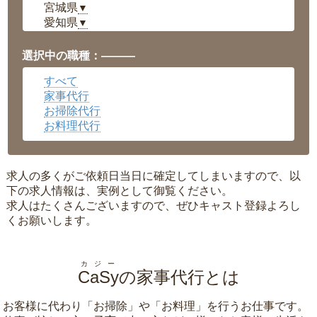
宮城県
▼
愛知県
▼
福井県
▼
岡山県
▼
選択中の職種：———
広島県
▼
すべて
沖縄県
▼
家事代行
お掃除代行
お料理代行
求人の多くがご依頼日当日に確定してしまいますので、以
下の求人情報は、実例として御覧ください。
求人はたくさんございますので、ぜひキャスト登録よろし
くお願いします。
カジー
CaSy
の家事代行とは
お客様に代わり「
お掃除
」や「
お料理
」を行うお仕事です。