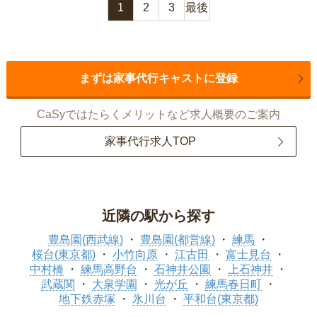
1
2
3
最後
まずは家事代行キャストに登録
CaSyではたらくメリットなど求人概要のご案内
家事代行求人TOP
近隣の駅から探す
豊島園(西武線)
豊島園(都営線)
練馬
桜台(東京都)
小竹向原
江古田
富士見台
中村橋
練馬高野台
石神井公園
上石神井
武蔵関
大泉学園
光が丘
練馬春日町
地下鉄赤塚
氷川台
平和台(東京都)