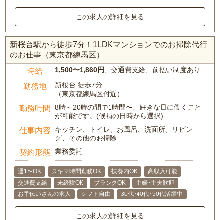
この求人の詳細を見る
新桜台駅から徒歩7分！1LDKマンションでのお掃除代行
のお仕事（東京都練馬区）
1,500〜1,860円
、交通費支給、前払い制度あり
時給
新桜台 徒歩7分
勤務地
（東京都練馬区付近）
8時～20時の間で1時間〜、好きな日に働くこと
勤務時間
が可能です。(候補の日時から選択)
キッチン、トイレ、お風呂、洗面所、リビン
仕事内容
グ、その他のお掃除
業務委託
契約形態
週1〜OK
スキマ時間勤務OK
扶養内OK
高収入可能
交通費支給
未経験OK
ブランクOK
主婦･主夫歓迎
お手伝いさんの求人
シフト自由
30代･40代･50代活躍中
この求人の詳細を見る