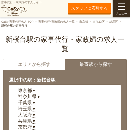
家事代行・家政婦の求人サイト
スタッフに応募する
メニュー
CaSy 家事代行求人 TOP
家事代行･家政婦の求人一覧
東京都
東京23区
練馬区
新桜台駅の家事代行
新桜台駅の家事代行・家政婦の求人一
覧
エリアから探す
最寄駅から探す
選択中の駅：新桜台駅
東京都
▼
神奈川県
▼
千葉県
▼
埼玉県
▼
大阪府
▼
兵庫県
▼
京都府
▼