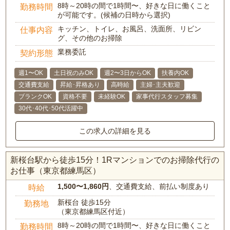
8時～20時の間で1時間〜、好きな日に働くこと
勤務時間
が可能です。(候補の日時から選択)
キッチン、トイレ、お風呂、洗面所、リビン
仕事内容
グ、その他のお掃除
業務委託
契約形態
週1〜OK
土日祝のみOK
週2〜3日からOK
扶養内OK
交通費支給
昇給･昇格あり
高時給
主婦･主夫歓迎
ブランクOK
資格不要
未経験OK
家事代行スタッフ募集
30代･40代･50代活躍中
この求人の詳細を見る
新桜台駅から徒歩15分！1Rマンションでのお掃除代行の
お仕事（東京都練馬区）
1,500〜1,860円
、交通費支給、前払い制度あり
時給
新桜台 徒歩15分
勤務地
（東京都練馬区付近）
8時～20時の間で1時間〜、好きな日に働くこと
勤務時間