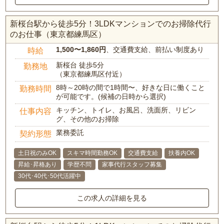
新桜台駅から徒歩5分！3LDKマンションでのお掃除代行
のお仕事（東京都練馬区）
1,500〜1,860円
、交通費支給、前払い制度あり
時給
新桜台 徒歩5分
勤務地
（東京都練馬区付近）
8時～20時の間で1時間〜、好きな日に働くこと
勤務時間
が可能です。(候補の日時から選択)
キッチン、トイレ、お風呂、洗面所、リビン
仕事内容
グ、その他のお掃除
業務委託
契約形態
土日祝のみOK
スキマ時間勤務OK
交通費支給
扶養内OK
昇給･昇格あり
学歴不問
家事代行スタッフ募集
30代･40代･50代活躍中
この求人の詳細を見る