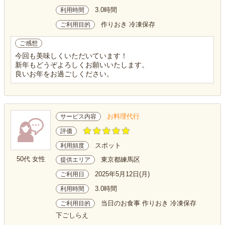
3.0時間
利用時間
作りおき 冷凍保存
ご利用目的
ご感想
今回も美味しくいただいています！
新年もどうぞよろしくお願いいたします。
良いお年をお過ごしください。
お料理代行
サービス内容
評価
スポット
利用頻度
50代 女性
東京都練馬区
提供エリア
2025年5月12日(月)
ご利用日
3.0時間
利用時間
当日のお食事 作りおき 冷凍保存
ご利用目的
下ごしらえ