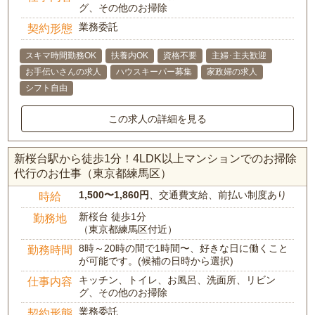
グ、その他のお掃除
業務委託
契約形態
スキマ時間勤務OK
扶養内OK
資格不要
主婦･主夫歓迎
お手伝いさんの求人
ハウスキーパー募集
家政婦の求人
シフト自由
この求人の詳細を見る
新桜台駅から徒歩1分！4LDK以上マンションでのお掃除
代行のお仕事（東京都練馬区）
1,500〜1,860円
、交通費支給、前払い制度あり
時給
新桜台 徒歩1分
勤務地
（東京都練馬区付近）
8時～20時の間で1時間〜、好きな日に働くこと
勤務時間
が可能です。(候補の日時から選択)
キッチン、トイレ、お風呂、洗面所、リビン
仕事内容
グ、その他のお掃除
業務委託
契約形態