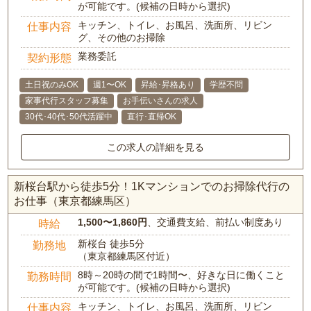
が可能です。(候補の日時から選択)
キッチン、トイレ、お風呂、洗面所、リビン
仕事内容
グ、その他のお掃除
業務委託
契約形態
土日祝のみOK
週1〜OK
昇給･昇格あり
学歴不問
家事代行スタッフ募集
お手伝いさんの求人
30代･40代･50代活躍中
直行･直帰OK
この求人の詳細を見る
新桜台駅から徒歩5分！1Kマンションでのお掃除代行の
お仕事（東京都練馬区）
1,500〜1,860円
、交通費支給、前払い制度あり
時給
新桜台 徒歩5分
勤務地
（東京都練馬区付近）
8時～20時の間で1時間〜、好きな日に働くこと
勤務時間
が可能です。(候補の日時から選択)
キッチン、トイレ、お風呂、洗面所、リビン
仕事内容