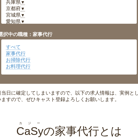
兵庫県
▼
京都府
▼
宮城県
▼
愛知県
▼
福井県
▼
選択中の職種：家事代行
岡山県
▼
広島県
▼
すべて
沖縄県
▼
家事代行
お掃除代行
お料理代行
日当日に確定してしまいますので、以下の求人情報は、実例と
いますので、ぜひキャスト登録よろしくお願いします。
カジー
CaSy
の家事代行とは