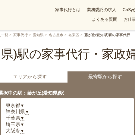
家事代行とは
業務委託の求人
CaS
よくある質問
お仕事
人一覧
家事代行
愛知県
名古屋市
名東区
藤が丘(愛知県)駅の家事代行
知県)駅の家事代行・家政
エリアから探す
最寄駅から探す
選択中の駅：藤が丘(愛知県)駅
東京都
▼
神奈川県
▼
千葉県
▼
埼玉県
▼
大阪府
▼