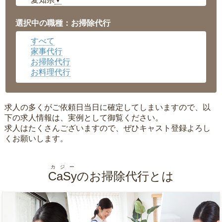
▼
福井県
▼
岡山県
▼
選択中の職種：お掃除代行
広島県
▼
すべて
沖縄県
▼
家事代行
お掃除代行
お料理代行
求人の多くがご依頼日当日に確定してしまいますので、以
下の求人情報は、実例として御覧ください。
求人はたくさんございますので、ぜひキャスト登録よろし
くお願いします。
カジー
CaSy
のお掃除代行とは