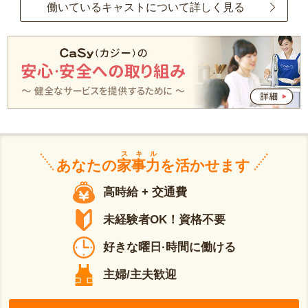
働いているキャストについて詳しく見る
スキル
あなたの
家事力
を活かせます
高時給 + 交通費
未経験者OK！資格不要
好きな曜日·時間に働ける
主婦/主夫歓迎