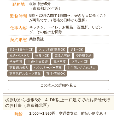
梶原 徒歩5分
勤務地
（東京都北区付近）
8時～20時の間で1時間〜、好きな日に働くこと
勤務時間
が可能です。(候補の日時から選択)
キッチン、トイレ、お風呂、洗面所、リビン
仕事内容
グ、その他のお掃除
業務委託
契約形態
週2〜3日からOK
スキマ時間勤務OK
週1〜OK
昇給･昇格あり
扶養内OK
高収入可能
交通費支給
学歴不問
主婦･主夫歓迎
資格不要
ブランクOK
家政婦の求人
ハウスキーパー募集
お手伝いさんの求人
家事代行スタッフ募集
直行･直帰OK
この求人の詳細を見る
梶原駅から徒歩3分！4LDK以上一戸建てでのお掃除代行
のお仕事（東京都北区）
1,500〜1,860円
、交通費支給、前払い制度あり
時給