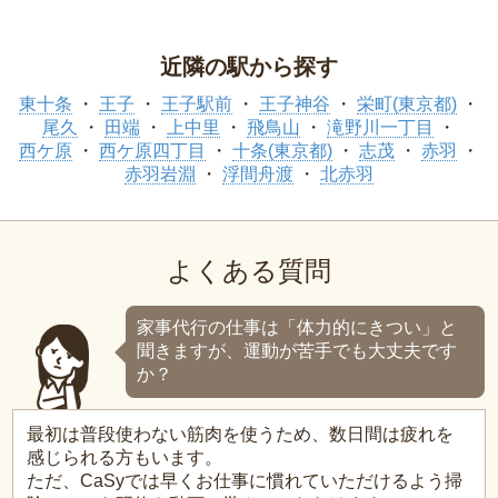
近隣の駅から探す
東十条
王子
王子駅前
王子神谷
栄町(東京都)
尾久
田端
上中里
飛鳥山
滝野川一丁目
西ケ原
西ケ原四丁目
十条(東京都)
志茂
赤羽
赤羽岩淵
浮間舟渡
北赤羽
よくある質問
家事代行の仕事は「体力的にきつい」と
聞きますが、運動が苦手でも大丈夫です
か？
最初は普段使わない筋肉を使うため、数日間は疲れを
感じられる方もいます。
ただ、CaSyでは早くお仕事に慣れていただけるよう掃