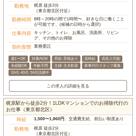
梶原 徒歩3分
勤務地
（東京都北区付近）
8時～20時の間で1時間〜、好きな日に働くこと
勤務時間
が可能です。(候補の日時から選択)
キッチン、トイレ、お風呂、洗面所、リビン
仕事内容
グ、その他のお掃除
業務委託
契約形態
週1〜OK
扶養内OK
昇給･昇格あり
高時給
高収入可能
未経験OK
年齢不問
主婦･主夫歓迎
家事代行スタッフ募集
30代･40代･50代活躍中
この求人の詳細を見る
梶原駅から徒歩2分！1LDKマンションでのお掃除代行の
お仕事（東京都北区）
1,500〜1,860円
、交通費支給、前払い制度あり
時給
梶原 徒歩2分
勤務地
（東京都北区付近）