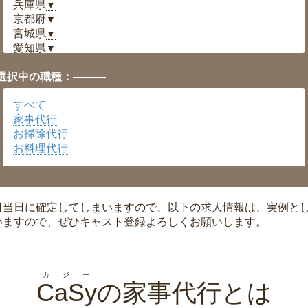
兵庫県
▼
京都府
▼
宮城県
▼
愛知県
▼
福井県
▼
選択中の職種：———
岡山県
▼
広島県
▼
すべて
沖縄県
▼
家事代行
お掃除代行
お料理代行
日当日に確定してしまいますので、以下の求人情報は、実例と
いますので、ぜひキャスト登録よろしくお願いします。
カジー
CaSy
の家事代行とは