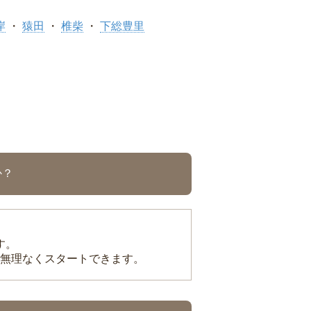
岸
猿田
椎柴
下総豊里
か？
す。
無理なくスタートできます。