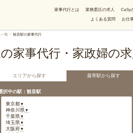
家事代行とは
業務委託の求人
CaS
よくある質問
お仕事
人一覧
観音駅の家事代行
駅の家事代行・家政婦の求
エリアから探す
最寄駅から探す
選択中の駅：観音駅
東京都
▼
神奈川県
▼
千葉県
▼
埼玉県
▼
大阪府
▼