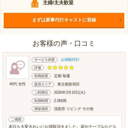
主婦/主夫歓迎
まずは家事代行キャストに登録
お客様の声・口コミ
お掃除代行
サービス内容
評価
定期 毎週
利用頻度
40代 女性
東京都新宿区
提供エリア
2026年3月10日(火)
ご利用日
2.0時間
利用時間
洗面所 リビング その他
掃除場所
ご感想
本日も大変きれいにお掃除頂きました。床やテーブルなども