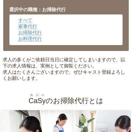
福井県
▼
岡山県
▼
選択中の職種：お掃除代行
広島県
▼
すべて
沖縄県
▼
家事代行
お掃除代行
お料理代行
求人の多くがご依頼日当日に確定してしまいますので、以
下の求人情報は、実例として御覧ください。
求人はたくさんございますので、ぜひキャスト登録よろし
くお願いします。
カジー
CaSy
のお掃除代行とは