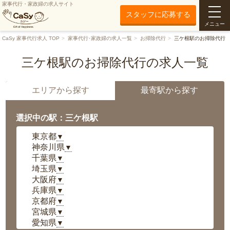
家事代行・家政婦の求人サイト
スタッフに応募する
メニュー
CaSy 家事代行求人 TOP
家事代行･家政婦の求人一覧
お掃除代行
三ケ根駅のお掃除代行
三ケ根駅のお掃除代行の求人一覧
エリアから探す
最寄駅から探す
選択中の駅：三ケ根駅
東京都
▼
神奈川県
▼
千葉県
▼
埼玉県
▼
大阪府
▼
兵庫県
▼
京都府
▼
宮城県
▼
愛知県
▼