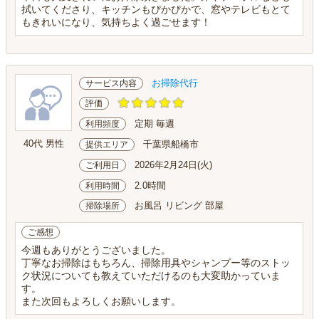
拭いてくださり、キッチンもぴかぴかで、窓やテレビもとて
もきれいになり、気持ちよく過ごせます！
お掃除代行
サービス内容
評価
定期 毎週
利用頻度
40代 男性
千葉県船橋市
提供エリア
2026年2月24日(火)
ご利用日
2.0時間
利用時間
お風呂 リビング 部屋
掃除場所
ご感想
今週もありがとうございました。
丁寧なお掃除はもちろん、掃除用具やシャンプー等のストッ
ク状況についても教えていただけるのも大変助かっていま
す。
また次回もよろしくお願いします。