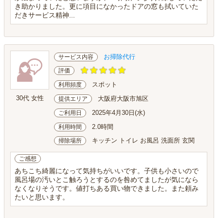
き助かりました。更に項目になかったドアの窓も拭いていた
だきサービス精神...
お掃除代行
サービス内容
評価
スポット
利用頻度
30代 女性
大阪府大阪市旭区
提供エリア
2025年4月30日(水)
ご利用日
2.0時間
利用時間
キッチン トイレ お風呂 洗面所 玄関
掃除場所
ご感想
あちこち綺麗になって気持ちがいいです。子供も小さいので
風呂場の汚いとこ触ろうとするのを咎めてましたが気になら
なくなりそうです。値打ちある買い物できました。また頼み
たいと思います。