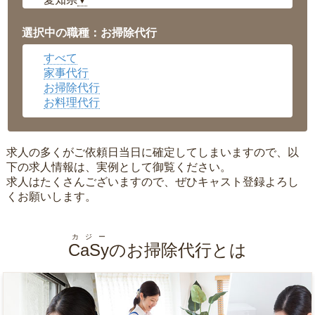
▼
福井県
▼
岡山県
▼
選択中の職種：お掃除代行
広島県
▼
すべて
沖縄県
▼
家事代行
お掃除代行
お料理代行
求人の多くがご依頼日当日に確定してしまいますので、以
下の求人情報は、実例として御覧ください。
求人はたくさんございますので、ぜひキャスト登録よろし
くお願いします。
カジー
CaSy
のお掃除代行とは