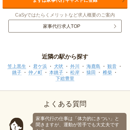
まずは家事代行キャストに登録
CaSyではたらくメリットなど求人概要のご案内
家事代行求人TOP
近隣の駅から探す
笠上黒生
君ケ浜
犬吠
外川
海鹿島
観音
銚子
仲ノ町
本銚子
松岸
猿田
椎柴
下総豊里
よくある質問
家事代行の仕事は「体力的にきつい」と
聞きますが、運動が苦手でも大丈夫です