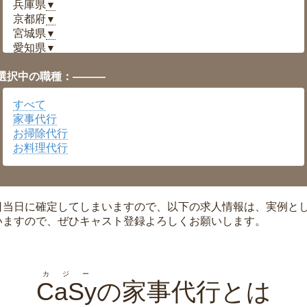
兵庫県
▼
京都府
▼
宮城県
▼
愛知県
▼
福井県
▼
選択中の職種：———
岡山県
▼
広島県
▼
すべて
沖縄県
▼
家事代行
お掃除代行
お料理代行
日当日に確定してしまいますので、以下の求人情報は、実例と
いますので、ぜひキャスト登録よろしくお願いします。
カジー
CaSy
の家事代行とは