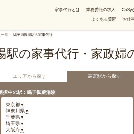
家事代行とは
業務委託の求人
CaS
よくある質問
お仕事
人一覧
鳴子御殿湯駅の家事代行
湯駅の家事代行・家政婦
エリアから探す
最寄駅から探す
選択中の駅：鳴子御殿湯駅
東京都
▼
神奈川県
▼
千葉県
▼
埼玉県
▼
大阪府
▼