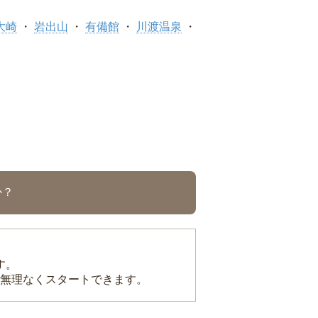
大崎
岩出山
有備館
川渡温泉
か？
す。
無理なくスタートできます。