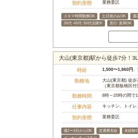
業務委託
契約形態
スキマ時間勤務OK
土日祝のみOK
週
30代･40代･50代活躍中
直行･直帰OK
大山(東京都)駅から徒歩7分！
1,500〜1,860円
、
時給
大山(東京都) 徒歩
勤務地
（東京都板橋区付
8時～20時の間
勤務時間
キッチン、トイレ
仕事内容
業務委託
契約形態
週2〜3日からOK
交通費支給
未経験O
インセンティブあり