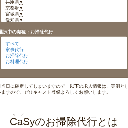
兵庫県
▼
京都府
▼
宮城県
▼
愛知県
▼
福井県
▼
選択中の職種：お掃除代行
岡山県
▼
広島県
▼
すべて
沖縄県
▼
家事代行
お掃除代行
お料理代行
日当日に確定してしまいますので、以下の求人情報は、実例と
いますので、ぜひキャスト登録よろしくお願いします。
カジー
CaSy
のお掃除代行とは