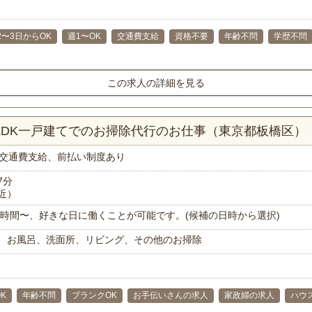
2〜3日からOK
週1〜OK
交通費支給
資格不要
年齢不問
学歴不問
この求人の詳細を見る
3LDK一戸建てでのお掃除代行のお仕事（東京都板橋区）
交通費支給、前払い制度あり
7分
近）
で1時間〜、好きな日に働くことが可能です。(候補の日時から選択)
、お風呂、洗面所、リビング、その他のお掃除
K
年齢不問
ブランクOK
お手伝いさんの求人
家政婦の求人
ハウ