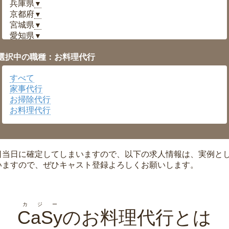
兵庫県
▼
京都府
▼
宮城県
▼
愛知県
▼
福井県
▼
選択中の職種：お料理代行
岡山県
▼
広島県
▼
すべて
沖縄県
▼
家事代行
お掃除代行
お料理代行
日当日に確定してしまいますので、以下の求人情報は、実例と
いますので、ぜひキャスト登録よろしくお願いします。
カジー
CaSy
のお料理代行とは