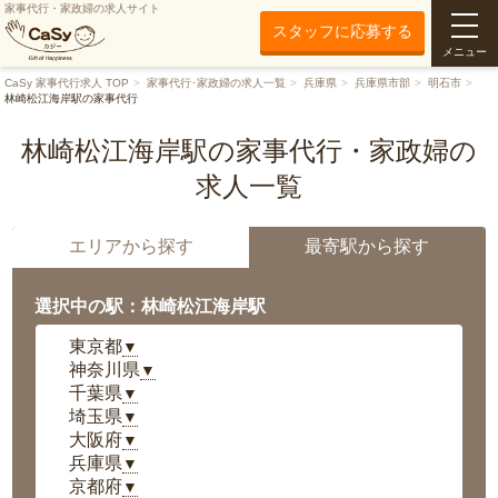
家事代行・家政婦の求人サイト
スタッフに応募する
メニュー
CaSy 家事代行求人 TOP
家事代行･家政婦の求人一覧
兵庫県
兵庫県市部
明石市
林崎松江海岸駅の家事代行
林崎松江海岸駅の家事代行・家政婦の
求人一覧
エリアから探す
最寄駅から探す
選択中の駅：林崎松江海岸駅
東京都
▼
神奈川県
▼
千葉県
▼
埼玉県
▼
大阪府
▼
兵庫県
▼
京都府
▼