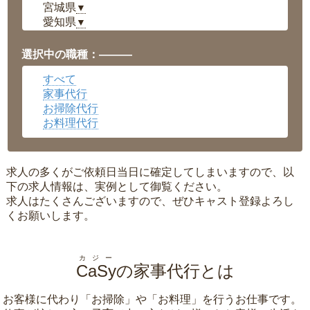
宮城県
▼
愛知県
▼
福井県
▼
岡山県
▼
選択中の職種：———
広島県
▼
すべて
沖縄県
▼
家事代行
お掃除代行
お料理代行
求人の多くがご依頼日当日に確定してしまいますので、以
下の求人情報は、実例として御覧ください。
求人はたくさんございますので、ぜひキャスト登録よろし
くお願いします。
カジー
CaSy
の家事代行とは
お客様に代わり「
お掃除
」や「
お料理
」を行うお仕事です。