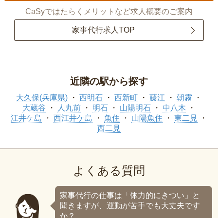
CaSyではたらくメリットなど求人概要のご案内
家事代行求人TOP
近隣の駅から探す
大久保(兵庫県)
西明石
西新町
藤江
朝霧
大蔵谷
人丸前
明石
山陽明石
中八木
江井ケ島
西江井ケ島
魚住
山陽魚住
東二見
西二見
よくある質問
家事代行の仕事は「体力的にきつい」と
聞きますが、運動が苦手でも大丈夫です
か？